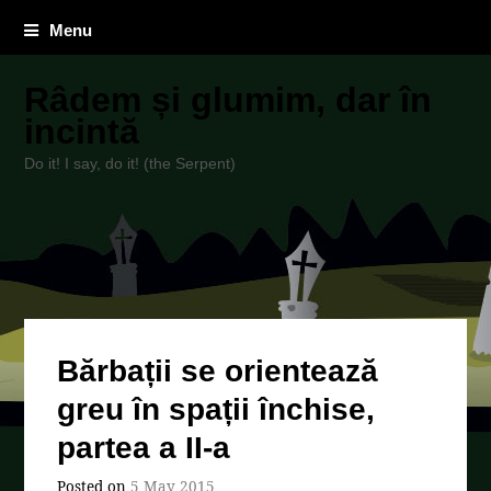
Menu
Râdem și glumim, dar în
incintă
Do it! I say, do it! (the Serpent)
Bărbații se orientează
greu în spații închise,
partea a II-a
Posted on
5 May 2015