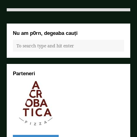
Nu am p0rn, degeaba cauți
Parteneri