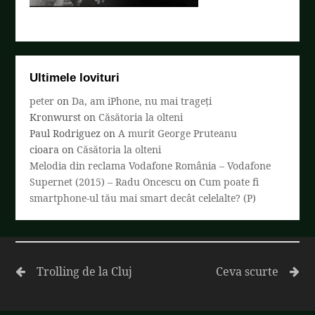
Ultimele lovituri
peter
on
Da, am iPhone, nu mai trageți
Kronwurst
on
Căsătoria la olteni
Paul Rodriguez
on
A murit George Pruteanu
cioara
on
Căsătoria la olteni
Melodia din reclama Vodafone România – Vodafone
Supernet (2015) – Radu Oncescu
on
Cum poate fi
smartphone-ul tău mai smart decât celelalte? (P)
Trolling de la Cluj
Ceva scurte