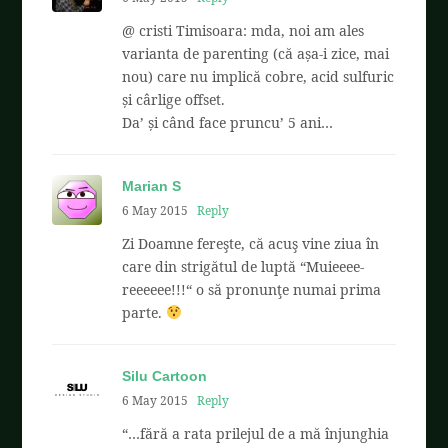
@ cristi Timisoara: mda, noi am ales
varianta de parenting (că așa-i zice, mai
nou) care nu implică cobre, acid sulfuric
și cârlige offset.
Da’ și când face pruncu’ 5 ani…
Marian S
6 May 2015
Reply
Zi Doamne fereşte, că acuş vine ziua în
care din strigătul de luptă “Muieeee-
reeeeee!!!“ o să pronunţe numai prima
parte.
Silu Cartoon
6 May 2015
Reply
“…fără a rata prilejul de a mă înjunghia