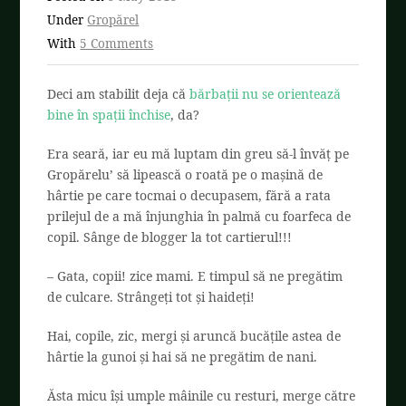
Under
Gropărel
With
5 Comments
Deci am stabilit deja că
bărbații nu se orientează
bine în spații închise
, da?
Era seară, iar eu mă luptam din greu să-l învăț pe
Gropărelu’ să lipească o roată pe o mașină de
hârtie pe care tocmai o decupasem, fără a rata
prilejul de a mă înjunghia în palmă cu foarfeca de
copil. Sânge de blogger la tot cartierul!!!
– Gata, copii! zice mami. E timpul să ne pregătim
de culcare. Strângeți tot și haideți!
Hai, copile, zic, mergi și aruncă bucățile astea de
hârtie la gunoi și hai să ne pregătim de nani.
Ăsta micu își umple mâinile cu resturi, merge către