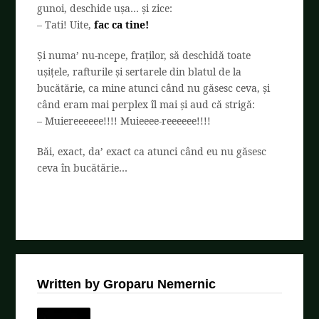
gunoi, deschide ușa… și zice:
– Tati! Uite,
fac ca tine!
Și numa’ nu-ncepe, fraților, să deschidă toate
ușițele, rafturile și sertarele din blatul de la
bucătărie, ca mine atunci când nu găsesc ceva, și
când eram mai perplex îl mai și aud că strigă:
– Muiereeeeee!!!! Muieeee-reeeeee!!!!
Băi, exact, da’ exact ca atunci când eu nu găsesc
ceva în bucătărie…
Written by Groparu Nemernic