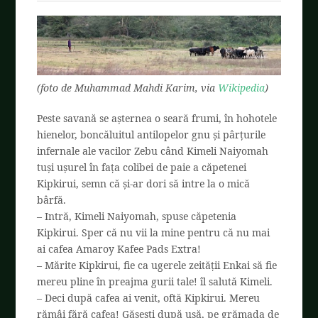
(foto de Muhammad Mahdi Karim, via
Wikipedia
)
Peste savană se așternea o seară frumi, în hohotele
hienelor, boncăluitul antilopelor gnu și pârțurile
infernale ale vacilor Zebu când Kimeli Naiyomah
tuși ușurel în fața colibei de paie a căpetenei
Kipkirui, semn că și-ar dori să intre la o mică
bârfă.
– Intră, Kimeli Naiyomah, spuse căpetenia
Kipkirui. Sper că nu vii la mine pentru că nu mai
ai cafea Amaroy Kafee Pads Extra!
– Mărite Kipkirui, fie ca ugerele zeității Enkai să fie
mereu pline în preajma gurii tale! îl salută Kimeli.
– Deci după cafea ai venit, oftă Kipkirui. Mereu
rămâi fără cafea! Găsești după ușă, pe grămada de