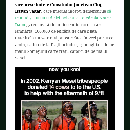
vicepreședintele Consiliului Județean Cluj,
Istvan Vakar
, care imediat începu demersurile
să
trimită și 100.000 de lei noi către Catedrala Notre
Dame
, greu lovită de un incendiu care i-a ars
lemnăria; 100.000 de lei fără de care biata
Catedrală nu s-ar mai putea reface în veci pururea
amin, cadou de la frații ortodocși și maghiari de pe
malul Someșului către frații catolici de pe malul
Senei.