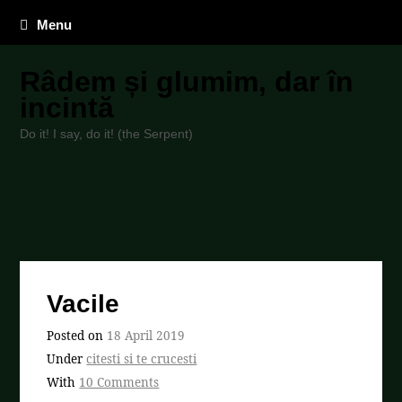
Menu
Râdem și glumim, dar în
incintă
Do it! I say, do it! (the Serpent)
Vacile
Posted on
18 April 2019
Under
citesti si te crucesti
With
10 Comments