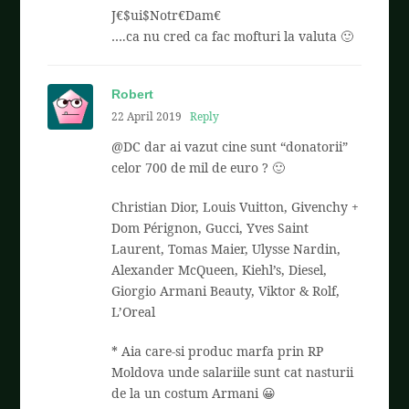
J€$ui$Notr€Dam€
….ca nu cred ca fac mofturi la valuta 🙂
Robert
22 April 2019
Reply
@DC dar ai vazut cine sunt “donatorii”
celor 700 de mil de euro ? 🙂
Christian Dior, Louis Vuitton, Givenchy +
Dom Pérignon, Gucci, Yves Saint
Laurent, Tomas Maier, Ulysse Nardin,
Alexander McQueen, Kiehl’s, Diesel,
Giorgio Armani Beauty, Viktor & Rolf,
L’Oreal
* Aia care-si produc marfa prin RP
Moldova unde salariile sunt cat nasturii
de la un costum Armani 😀