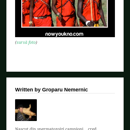
(
sursă foto
)
Written by Groparu Nemernic
Nascut din spermatozoizi campioni... cred.