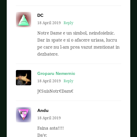
DC
18 April 2019
Reply
Notre Dame e un simbol, neindoielnic.
Dar in spate e si o afacere uriasa, lucru
pe care nu l-am prea vazut mentionat in
dezbatere.
Groparu Nemernic
18 April 2019
Reply
J€SuisNotr€Dam€
Andu
18 April 2019
Faina asta!!!!
Da’e: