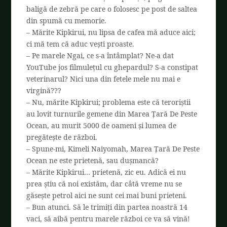
baligă de zebră pe care o folosesc pe post de saltea
din spumă cu memorie.
– Mărite Kipkirui, nu lipsa de cafea mă aduce aici;
ci mă tem că aduc vești proaste.
– Pe marele Ngai, ce s-a întâmplat? Ne-a dat
YouTube jos filmulețul cu ghepardul? S-a constipat
veterinarul? Nici una din fetele mele nu mai e
virgină???
– Nu, mărite Kipkirui; problema este că teroriștii
au lovit turnurile gemene din Marea Țară De Peste
Ocean, au murit 5000 de oameni și lumea de
pregătește de război.
– Spune-mi, Kimeli Naiyomah, Marea Țară De Peste
Ocean ne este prietenă, sau dușmancă?
– Mărite Kipkirui… prietenă, zic eu. Adică ei nu
prea știu că noi existăm, dar câtă vreme nu se
găsește petrol aici ne sunt cei mai buni prieteni.
– Bun atunci. Să le trimiți din partea noastră 14
vaci, să aibă pentru marele război ce va să vină!