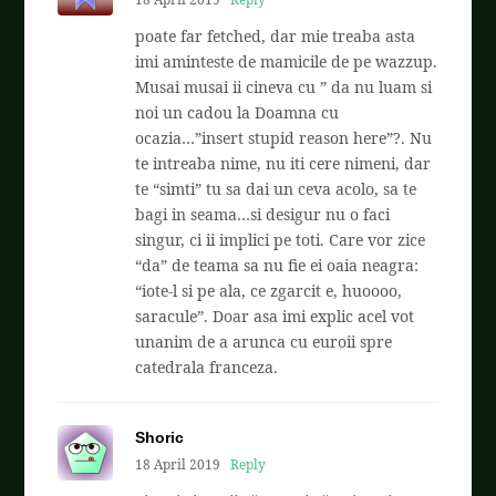
poate far fetched, dar mie treaba asta
imi aminteste de mamicile de pe wazzup.
Musai musai ii cineva cu ” da nu luam si
noi un cadou la Doamna cu
ocazia…”insert stupid reason here”?. Nu
te intreaba nime, nu iti cere nimeni, dar
te “simti” tu sa dai un ceva acolo, sa te
bagi in seama…si desigur nu o faci
singur, ci ii implici pe toti. Care vor zice
“da” de teama sa nu fie ei oaia neagra:
“iote-l si pe ala, ce zgarcit e, huoooo,
saracule”. Doar asa imi explic acel vot
unanim de a arunca cu euroii spre
catedrala franceza.
Shoric
18 April 2019
Reply