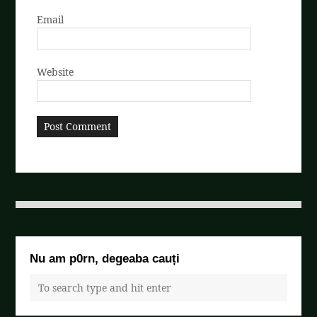
Email
Website
Nu am p0rn, degeaba cauți