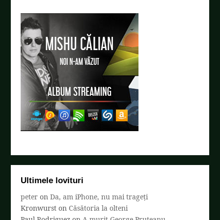
Ultimele lovituri
peter
on
Da, am iPhone, nu mai trageți
Kronwurst
on
Căsătoria la olteni
Paul Rodriguez
on
A murit George Pruteanu