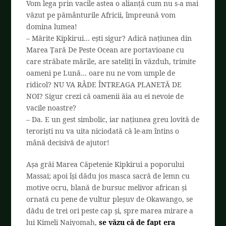
Vom lega prin vacile astea o alianță cum nu s-a mai
văzut pe pământurile Africii, împreună vom
domina lumea!
– Mărite Kipkirui… ești sigur? Adică națiunea din
Marea Țară De Peste Ocean are portavioane cu
care străbate mările, are sateliți în văzduh, trimite
oameni pe Lună… oare nu ne vom umple de
ridicol? NU VA RÂDE ÎNTREAGA PLANETĂ DE
NOI? Sigur crezi că oamenii ăia au ei nevoie de
vacile noastre?
– Da. E un gest simbolic, iar națiunea greu lovită de
teroriști nu va uita niciodată că le-am întins o
mână decisivă de ajutor!
Așa grăi Marea Căpetenie Kipkirui a poporului
Massai; apoi își dădu jos masca sacră de lemn cu
motive ocru, blană de bursuc melivor african și
ornată cu pene de vultur pleșuv de Okawango, se
dădu de trei ori peste cap și, spre marea mirare a
lui Kimeli Naiyomah,
se văzu că de fapt era