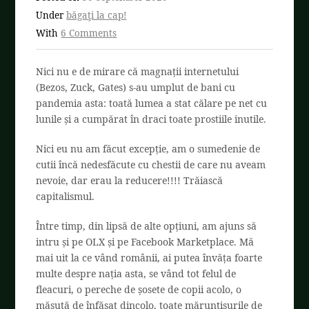
Under
băgaţi la cap!
With
6 Comments
Nici nu e de mirare că magnații internetului
(Bezos, Zuck, Gates) s-au umplut de bani cu
pandemia asta: toată lumea a stat călare pe net cu
lunile și a cumpărat în draci toate prostiile inutile.
Nici eu nu am făcut excepție, am o sumedenie de
cutii încă nedesfăcute cu chestii de care nu aveam
nevoie, dar erau la reducere!!!! Trăiască
capitalismul.
Între timp, din lipsă de alte opțiuni, am ajuns să
intru și pe OLX și pe Facebook Marketplace. Mă
mai uit la ce vând românii, ai putea învăța foarte
multe despre nația asta, se vând tot felul de
fleacuri, o pereche de șosete de copii acolo, o
măsuță de înfășat dincolo, toate mărunțișurile de