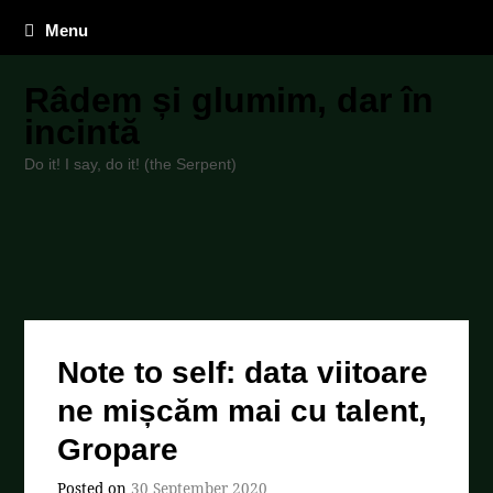
Menu
Râdem și glumim, dar în
incintă
Do it! I say, do it! (the Serpent)
Note to self: data viitoare
ne mișcăm mai cu talent,
Gropare
Posted on
30 September 2020