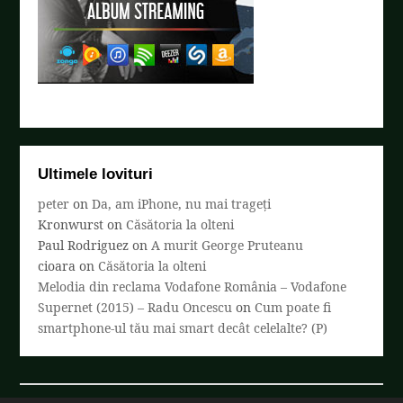
Ultimele lovituri
peter
on
Da, am iPhone, nu mai trageți
Kronwurst
on
Căsătoria la olteni
Paul Rodriguez
on
A murit George Pruteanu
cioara
on
Căsătoria la olteni
Melodia din reclama Vodafone România – Vodafone
Supernet (2015) – Radu Oncescu
on
Cum poate fi
smartphone-ul tău mai smart decât celelalte? (P)