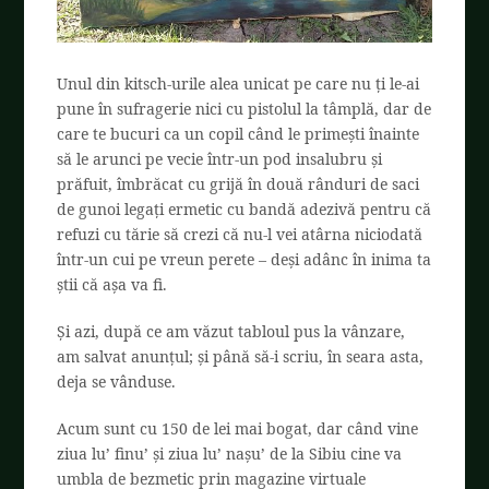
Unul din kitsch-urile alea unicat pe care nu ți le-ai
pune în sufragerie nici cu pistolul la tâmplă, dar de
care te bucuri ca un copil când le primești înainte
să le arunci pe vecie într-un pod insalubru și
prăfuit, îmbrăcat cu grijă în două rânduri de saci
de gunoi legați ermetic cu bandă adezivă pentru că
refuzi cu tărie să crezi că nu-l vei atârna niciodată
într-un cui pe vreun perete – deși adânc în inima ta
știi că așa va fi.
Și azi, după ce am văzut tabloul pus la vânzare,
am salvat anunțul; și până să-i scriu, în seara asta,
deja se vânduse.
Acum sunt cu 150 de lei mai bogat, dar când vine
ziua lu’ finu’ și ziua lu’ nașu’ de la Sibiu cine va
umbla de bezmetic prin magazine virtuale