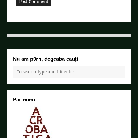
Nu am p0rn, degeaba cauți
Parteneri