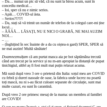
– Da… numai un pic să văd, că nu sunt la birou acum, sunt în
concediu medical…
– Ioi, sper că nu e nimic serios.
– Apăi… COVID-ul ăsta.
– Serios?!?!?!
– Da, stați să vă trimit un număr de telefon de la colegul care-mi ține
locul…
– ĂĂĂĂ… LĂSAȚI, NU E NICI O GRABĂ, NE MAI AUZIM
NOI…
– …
– (înghițind în sec înainte de a da cu oiștea-n gard) SPER, SPER să
ne mai auzim! Multă sănătate!
Doamnezmulțam
că am purtat masca aia pe bot săptămâna trecută
când am trecut pe la service și nu m-am apropiat la distanță de pupat
tinichigiul, altfel aș fi fost mult mai puțin relaxat acuma.
Mă sună după vreo 3 ore o prietenă din Italia: soțul meu are COVID
cu febră și dureri nasoale de oase, la fabrica unde lucrez nu poartă
toți mască, nu ni s-au făcut culoare separate de circulație, sunt mai
multe cazuri, eu sunt în carantină.
După vreo 2 ore primesc mesaj de la mama: un membru al familiei
are COVID!
O sun pe mama înapoi: a, stai să-ți spun, și ficiorul doamnei G are