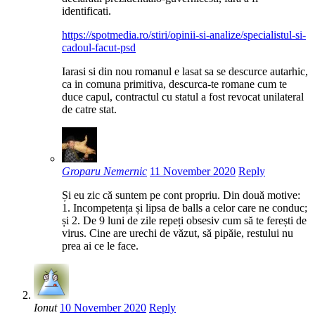
identificati.
https://spotmedia.ro/stiri/opinii-si-analize/specialistul-si-
cadoul-facut-psd
Iarasi si din nou romanul e lasat sa se descurce autarhic,
ca in comuna primitiva, descurca-te romane cum te
duce capul, contractul cu statul a fost revocat unilateral
de catre stat.
Groparu Nemernic
11 November 2020
Reply
Și eu zic că suntem pe cont propriu. Din două motive:
1. Incompetența și lipsa de balls a celor care ne conduc;
și 2. De 9 luni de zile repeți obsesiv cum să te ferești de
virus. Cine are urechi de văzut, să pipăie, restului nu
prea ai ce le face.
Ionut
10 November 2020
Reply