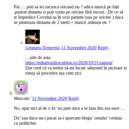
Pai … poti sa iei zacusca oricand nu ? adica mască pe față
,pastrat distanta si poți vizita pe oricine fără riscuri . De ce să
te împiedice Covidul sa îți vezi parintii (sau pe oricine ) daca
se păstreaza distanta de 2 metri + mască ,mănuși etc ?
Groparu Nemernic
11 November 2020
Reply
…uite de asta:
https://mihaivasilescublog.ro/2020/10/31/saturat/
Dar cred că va trebui să-mi încalc săturatul în picioare și
totuși să procedez așa cum zici.
Mascatu’
11 November 2020
Reply
No, apai nici al de o fo’ nu pare inca a se lasa dus asa usor …
Da’ zau daca nu-i pacat sa-i spurcam blogu’ omului ‘cestuia
cu politichie.