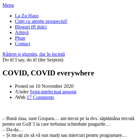
Menu
La Zu Haus
Citiți cu atenție prospectul!
Bloguri fff dulci
Arhivă
Phun
Contact
Râdem și glumim, dar în incintă
Do it! I say, do it! (the Serpent)
COVID, COVID everywhere
Posted on
10 November 2020
/
Under
Semi-intelectual angajat
/
With
17 Comments
– Bună ziua, sunt Groparu… am trecut pe la dvs. săptămâna trecută
pentru un Golf 5 la care trebuiau schimbate pragurile…
– Da-da…
– Și mi-ați zis să vă sun marți sau miercuri pentru programare…