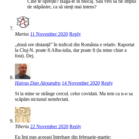
Cine te oprește? Bagă-te în blocaj. Sau vrei să fie impus
de stăpânire, ca să simți mai intens?
Marius
11 November 2020
Reply
„două ore distanță” în traficul din România e relativ. Raportat
la Cluj-N. poate fi Alba-iulia, dar poate fi (la mine chiar a
fost). Dej.
Haivas Dan Alexandru
14 November 2020
Reply
Si la mine se strânge cercul. celor covidati. Ma tem ca n-o sa
scăpăm niciunul neinfectati.
Tiberiu
22 November 2020
Reply
Eu îmi pun aceeași întrebare din februarie-martie: