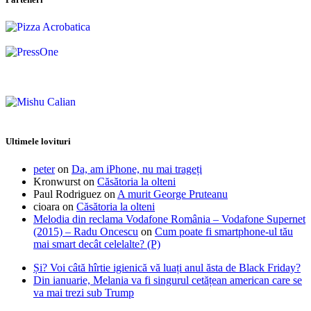
Ultimele lovituri
peter
on
Da, am iPhone, nu mai trageți
Kronwurst
on
Căsătoria la olteni
Paul Rodriguez
on
A murit George Pruteanu
cioara
on
Căsătoria la olteni
Melodia din reclama Vodafone România – Vodafone Supernet
(2015) – Radu Oncescu
on
Cum poate fi smartphone-ul tău
mai smart decât celelalte? (P)
Și? Voi câtă hîrtie igienică vă luați anul ăsta de Black Friday?
Din ianuarie, Melania va fi singurul cetățean american care se
va mai trezi sub Trump