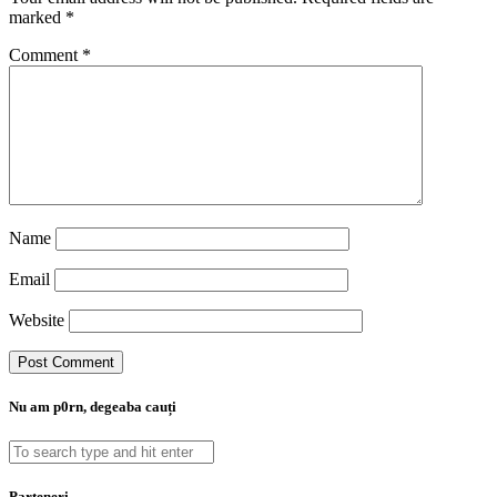
marked
*
Comment
*
Name
Email
Website
Nu am p0rn, degeaba cauți
Parteneri