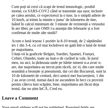
Cum poți să crezi că scapi de testul imunologic, posibil
mortal, cu SARS-COV2 când se transmite așa ușor, inclusiv
pe calea aerului, ce expectorezi la o tuse, la o simplă adiere de
10 km/h, ai trimis la minim o juma` de kilometru de tine,
luând în calcul minimum de 3 minute de rezistență a virusului
în aer liber, pe care OMS l-a anunțat din februarie și a fost
confirmat de multe alte studii?
Acum o lună ieșeau 1 pozitiv la 8-10 testați, de 2 săptămâni
ies 1 din 3-4, cu cel mai lockdown ne gată într-o lună de testat
pe majoritatea.
Uitați-vă la graficele Belgiei, Suediei, Spaniei, Franșei,
Cehiei, Olandei, toate au luat-o de curând la vale, în jurul
meu, nu aici, la țărănoaia unde pe hârtie nimeni n-a avut/ n-
are, dar majoritatea au trecut prin răceli, zic ei, din care multe
seamănă a bronșite și pneumonii, dar cei din București, sunt la
10 de kilometri de centură, deci amicii mei bucureșteni, 1 din
2 au avut covid, numai dacă ne ascundem în beci cu provizii
pentru câteva luni scăpăm, bine, majoritatea am făcut deja
testul, dar nu știm înCĂ, Cred eu.
Leave a Comment
Your email address will not be published.
Required fields are