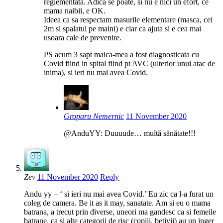
reglementata. Adica se poate, si nu e nici un efort, ce
mama naibii, e OK.
Ideea ca sa respectam masurile elementare (masca, cei
2m si spalatul pe maini) e clar ca ajuta si e cea mai
usoara cale de prevenire.
PS acum 3 sapt maica-mea a fost diagnosticata cu
Covid fiind in spital fiind pt AVC (ulterior unui atac de
inima), si ieri nu mai avea Covid.
Groparu Nemernic
11 November 2020
@AnduYY: Duuuude… multă sănătate!!!
Zev
11 November 2020
Reply
Andu yy – ‘ si ieri nu mai avea Covid.’ Eu zic ca l-a furat un
coleg de camera. Be it as it may, sanatate. Am si eu o mama
batrana, a trecut prin diverse, uneori ma gandesc ca si femeile
batrane, ca si alte categorii de risc (copiii, betivii) au un inger