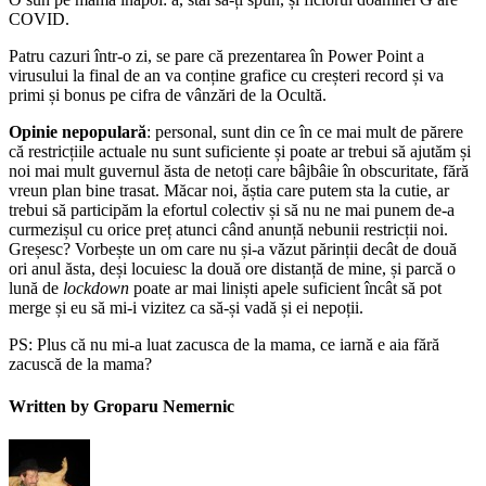
COVID.
Patru cazuri într-o zi, se pare că prezentarea în Power Point a
virusului la final de an va conține grafice cu creșteri record și va
primi și bonus pe cifra de vânzări de la Ocultă.
Opinie nepopulară
: personal, sunt din ce în ce mai mult de părere
că restricțiile actuale nu sunt suficiente și poate ar trebui să ajutăm și
noi mai mult guvernul ăsta de netoți care bâjbâie în obscuritate, fără
vreun plan bine trasat. Măcar noi, ăștia care putem sta la cutie, ar
trebui să participăm la efortul colectiv și să nu ne mai punem de-a
curmezișul cu orice preț atunci când anunță nebunii restricții noi.
Greșesc? Vorbește un om care nu și-a văzut părinții decât de două
ori anul ăsta, deși locuiesc la două ore distanță de mine, și parcă o
lună de
lockdown
poate ar mai liniști apele suficient încât să pot
merge și eu să mi-i vizitez ca să-și vadă și ei nepoții.
PS: Plus că nu mi-a luat zacusca de la mama, ce iarnă e aia fără
zacuscă de la mama?
Written by Groparu Nemernic