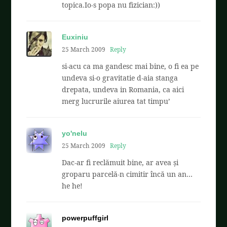
topica.Io-s popa nu fizician:))
Euxiniu
25 March 2009
Reply
si-acu ca ma gandesc mai bine, o fi ea pe
undeva si-o gravitatie d-aia stanga
drepata, undeva in Romania, ca aici
merg lucrurile aiurea tat timpu’
yo'nelu
25 March 2009
Reply
Dac-ar fi reclămuit bine, ar avea și
groparu parcelă-n cimitir încă un an…
he he!
powerpuffgirl