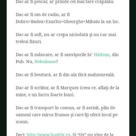
Dac-ar fi pescar, ar prinde cel mai tare crăpălău.
Dac-ar fi om de radio, ar fi
Dobro+Badea+Exarhu+Gheorghe+Mihaiu la un loc.
Dac-ar fi soft, nu ar crepa niciodată şi nu i-ar mai
trebui fixuri.
Dac-ar fi mâncare, ar fi sanvişurile lu’
Hădean
, din
Pub. Nu,
Nebuloaso
?
Dac-ar fi beutură, ar fi din aia fără mahmureală.
Dac-ar fi scriitor, ar fi Marquez (ceea ce, aflaţi de la
mine, e un lucru foarte bun).
Dac-ar fi transport în comun, ar fi aerisit, plin de
oameni care miros frumos şi care îţi oferă locul pe
scaun.
Deci:
http://www.hosttix.ro
. Şi “tix” nu vine de la