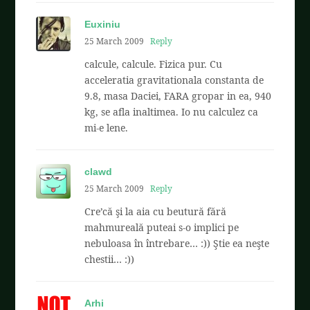
Euxiniu
25 March 2009
Reply
calcule, calcule. Fizica pur. Cu
acceleratia gravitationala constanta de
9.8, masa Daciei, FARA gropar in ea, 940
kg, se afla inaltimea. Io nu calculez ca
mi-e lene.
clawd
25 March 2009
Reply
Cre’că şi la aia cu beutură fără
mahmureală puteai s-o implici pe
nebuloasa în întrebare… :)) Ştie ea neşte
chestii… :))
Arhi