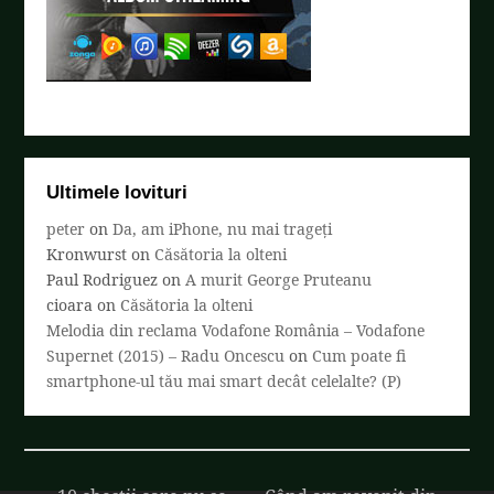
Ultimele lovituri
peter
on
Da, am iPhone, nu mai trageți
Kronwurst
on
Căsătoria la olteni
Paul Rodriguez
on
A murit George Pruteanu
cioara
on
Căsătoria la olteni
Melodia din reclama Vodafone România – Vodafone
Supernet (2015) – Radu Oncescu
on
Cum poate fi
smartphone-ul tău mai smart decât celelalte? (P)