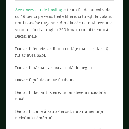
Acest serviciu de hosting
este un fel de autostrada
cu 16 benzi pe sens, toate libere, şi tu eşti la volanul
unui Porsche Cayenne, din ăla căruia nu-i tremura
volanul când ajungi la 265 km/h, cum îi tremură
Daciei mele.
Dac-ar fi femeie, ar fi una cu ţâţe mari – şi tari. Şi
nu ar avea SPM.
Dac-ar fi bărbat, ar avea sculă de negru.
Dac-ar fi politician, ar fi Obama.
Dac-ar fi dac-ar fi soare, nu ar deveni niciodată
novă.
Dac-ar fi cometă sau asteroid, nu ar ameninţa
niciodată Pământul.