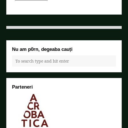
Nu am p0rn, degeaba cauți
Parteneri