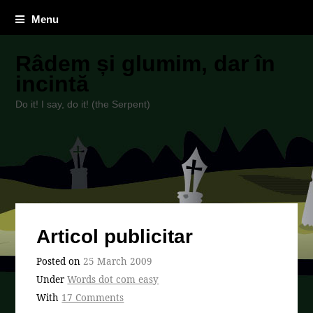
Menu
Râdem și glumim, dar în
incintă
Do it! I say, do it! (the Serpent)
Articol publicitar
Posted on
25 March 2009
Under
Words dot com easy
With
17 Comments