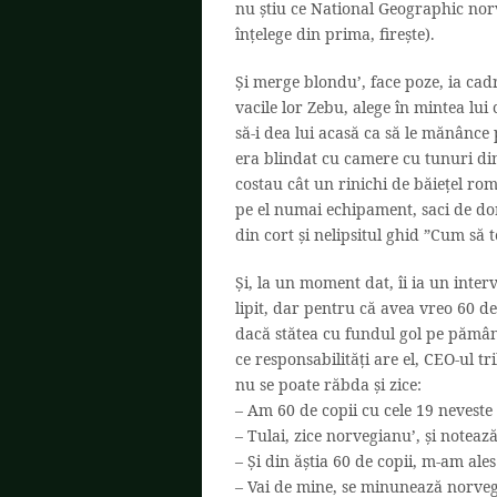
nu știu ce National Geographic nor
înțelege din prima, firește).
Și merge blondu’, face poze, ia cadr
vacile lor Zebu, alege în mintea lui
să-i dea lui acasă ca să le mănânce 
era blindat cu camere cu tunuri din
costau cât un rinichi de băiețel ro
pe el numai echipament, saci de dor
din cort și nelipsitul ghid ”Cum să t
Și, la un moment dat, îi ia un interv
lipit, dar pentru că avea vreo 60 d
dacă stătea cu fundul gol pe pământ
ce responsabilități are el, CEO-ul 
nu se poate răbda și zice:
– Am 60 de copii cu cele 19 neveste
– Tulai, zice norvegianu’, și notează
– Și din ăștia 60 de copii, m-am ales
– Vai de mine, se minunează norveg