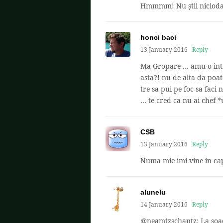
Hmmmm! Nu știi niciodată
honci baci
13 January 2016
Reply
Ma Gropare … amu o intreb
asta?! nu de alta da poat
tre sa pui pe foc sa faci
… te cred ca nu ai chef *
CSB
13 January 2016
Reply
Numa mie imi vine in cap
alunelu
14 January 2016
Reply
@neamtzschantz: La soacr