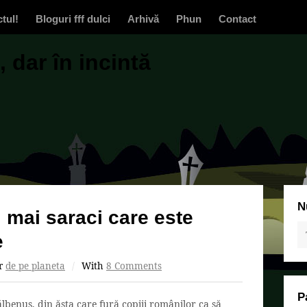
ctul!
Bloguri fff dulci
Arhivă
Phun
Contact
 dar în incintă
N
i mai saraci care este
e
r
de pe planeta
/
With
8 Comments
P
benuș, din ăsta care fură copiii românilor ca să