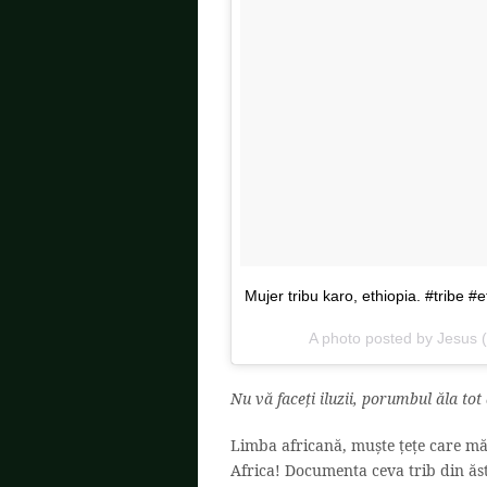
Mujer tribu karo, ethiopia. #tribe #
A photo posted by Jesus
Nu vă faceți iluzii, porumbul ăla tot
Limba africană, muște țețe care măn
Africa! Documenta ceva trib din ăs