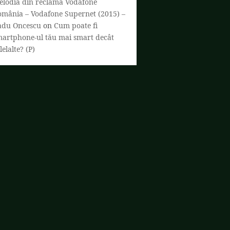
elodia din reclama Vodafone
omânia – Vodafone Supernet (2015) –
adu Oncescu
on
Cum poate fi
martphone-ul tău mai smart decât
lelalte? (P)