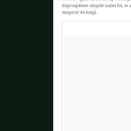
împrospăteze sângele nației lui, se a
exagerat de lungi.