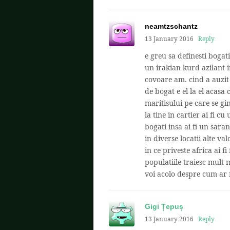
neamtzschantz
13 January 2016
Reply
e greu sa definesti boga
un irakian kurd azilant 
covoare am. cind a auzit 
de bogat e el la el acasa 
maritisului pe care se gin
la tine in cartier ai fi 
bogati insa ai fi un saran
in diverse locatii alte val
in ce priveste africa ai f
populatiile traiesc mult 
voi acolo despre cum ar f
Gigi Țepuș
13 January 2016
Reply