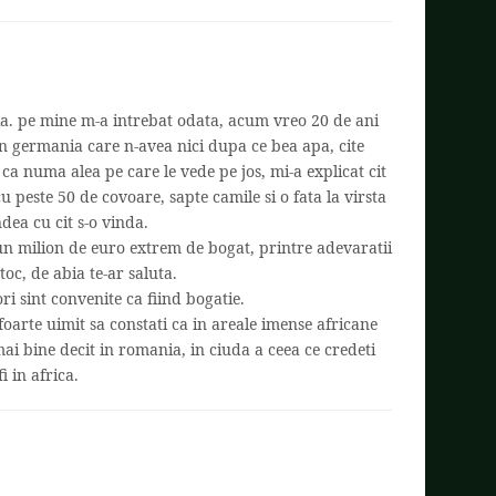
tia. pe mine m-a intrebat odata, acum vreo 20 de ani
in germania care n-avea nici dupa ce bea apa, cite
ca numa alea pe care le vede pe jos, mi-a explicat cit
cu peste 50 de covoare, sapte camile si o fata la virsta
dea cu cit s-o vinda.
cu un milion de euro extrem de bogat, printre adevaratii
toc, de abia te-ar saluta.
ori sint convenite ca fiind bogatie.
i foarte uimit sa constati ca in areale imense africane
mai bine decit in romania, in ciuda a ceea ce credeti
i in africa.