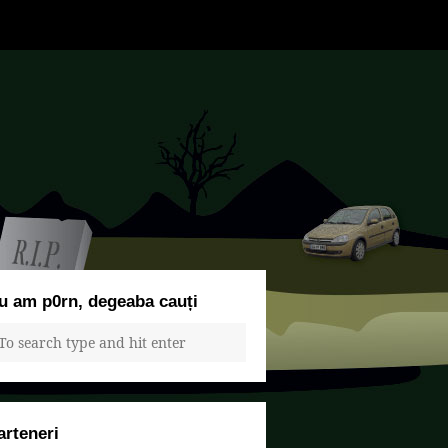
u am p0rn, degeaba cauți
arteneri