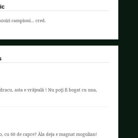
ic
oizi campioni... cred.
s
dracu, asta e vrăjeală ! Nu poţi fi bogat cu una,
o, cu 60 de capre? Ăla deja e magnat mogulian!