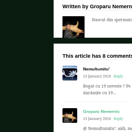
Written by Groparu Nemern
Nascut din spermatoz
This article has 8 comment
Nemultumitu'
13 January 2016
Reply
Bogat cu 19 neveste ? Pe 
darămite cu 19…
Groparu Nemernic
13 January 2016
Reply
@ Nemultumitu’: aidi, m