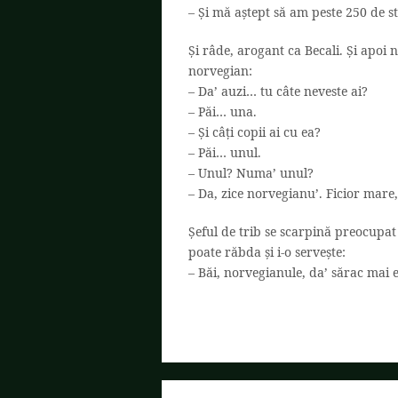
– Și mă aștept să am peste 250 de s
Și râde, arogant ca Becali. Și apoi 
norvegian:
– Da’ auzi… tu câte neveste ai?
– Păi… una.
– Și câți copii ai cu ea?
– Păi… unul.
– Unul? Numa’ unul?
– Da, zice norvegianu’. Ficior mare,
Șeful de trib se scarpină preocupat 
poate răbda și i-o servește:
– Băi, norvegianule, da’ sărac mai 