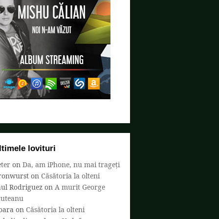
ltimele lovituri
ter
on
Da, am iPhone, nu mai trageți
ronwurst
on
Căsătoria la olteni
aul Rodriguez
on
A murit George
ruteanu
oara
on
Căsătoria la olteni