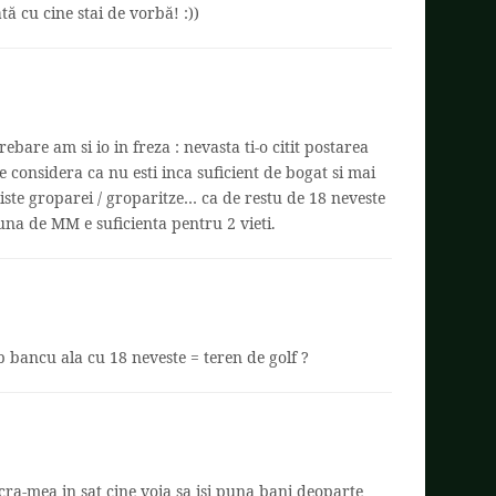
 cu cine stai de vorbă! :))
are am si io in freza : nevasta ti-o citit postarea
e considera ca nu esti inca suficient de bogat si mai
 niste groparei / groparitze… ca de restu de 18 neveste
una de MM e suficienta pentru 2 vieti.
 bancu ala cu 18 neveste = teren de golf ?
a-mea in sat cine voia sa isi puna bani deoparte