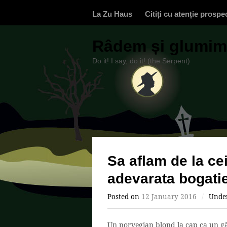
La Zu Haus
Citiți cu atenție prospe
Râdem și glumim,
Do it! I say, do it! (the Serpent)
Sa aflam de la ce
adevarata bogati
Posted on
12 January 2016
/
Unde
Un norvegian blond la cap ca un găl