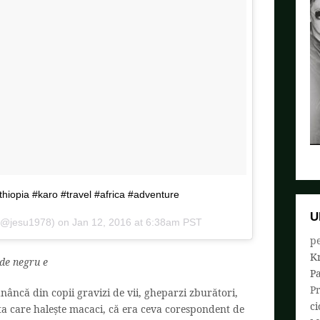
ethiopia #karo #travel #africa #adventure
U
 (@jesu1978) on
Jan 12, 2016 at 6:38am PST
pe
K
 de negru e
P
P
âncă din copii gravizi de vii, gheparzi zburători,
ci
ta care halește macaci, că era ceva corespondent de