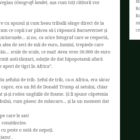
M
vegian (
Geografi
landet
, așa cum toți cititorii vor
R
R
s
e cu apusul și cum beau tribalii sânge direct de la
ce
 cam ce copii i-ar plăcea să-i răpească Barnevernet și
piciorușele… și no, ca orice fotograf care se respectă,
 alea de zeci de mii de euro, lumini, trepiede care
mân… scule de scule, ce mai! Avea vreo 50.000 de euro
mit anti-țânțari, soluție de dat hipopotamii afară
e aperi de tigri în Africa”.
iu șefului de trib. Șeful de trib, ca-n Africa, era sărac
e capre, era un fel de Donald Trump al satului, chiar
 și-și rodea unghiile de foame. Și îi spune căpetenia
tribului, cum găsesc de mâncare… și la un moment dat
 pe care le am!
 conștiincios.
 cu peste o sută de nepoți.
ianu’.