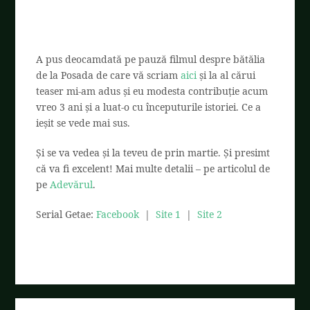
A pus deocamdată pe pauză filmul despre bătălia
de la Posada de care vă scriam
aici
și la al cărui
teaser mi-am adus și eu modesta contribuție acum
vreo 3 ani și a luat-o cu începuturile istoriei. Ce a
ieșit se vede mai sus.
Și se va vedea și la teveu de prin martie. Și presimt
că va fi excelent! Mai multe detalii – pe articolul de
pe
Adevărul
.
Serial Getae:
Facebook
|
Site 1
|
Site 2