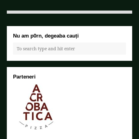
Nu am p0rn, degeaba cauți
Parteneri