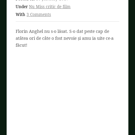
Under
Nu Miss critic de film
With
3 Comments
Florin Anghel nu s-o lăsat. S-o dat peste cap de
atâtea ori de câte o fost nevoie și amu ia uite ce-a
făcut!