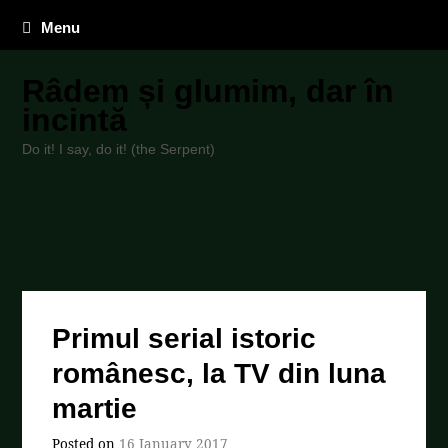
Menu
Râdem și glumim, dar în
incintă
Do it! I say, do it! (the Serpent)
Primul serial istoric
românesc, la TV din luna
martie
Posted on
16 January 2017