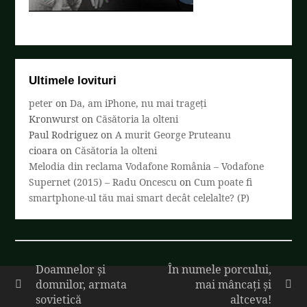
Ultimele lovituri
peter
on
Da, am iPhone, nu mai trageți
Kronwurst
on
Căsătoria la olteni
Paul Rodriguez
on
A murit George Pruteanu
cioara
on
Căsătoria la olteni
Melodia din reclama Vodafone România – Vodafone
Supernet (2015) – Radu Oncescu
on
Cum poate fi
smartphone-ul tău mai smart decât celelalte? (P)
Doamnelor și
În numele porcului,
domnilor, armata
mai mâncați și
sovietică
altceva!