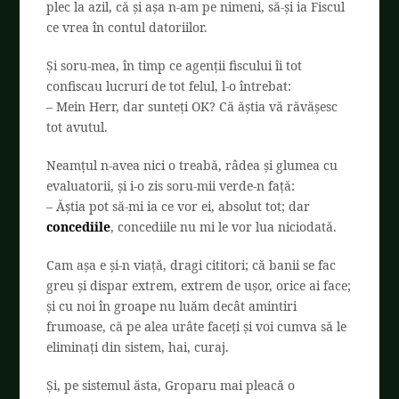
plec la azil, că și așa n-am pe nimeni, să-și ia Fiscul
ce vrea în contul datoriilor.
Și soru-mea, în timp ce agenții fiscului îi tot
confiscau lucruri de tot felul, l-o întrebat:
– Mein Herr, dar sunteți OK? Că ăștia vă răvășesc
tot avutul.
Neamțul n-avea nici o treabă, râdea și glumea cu
evaluatorii, și i-o zis soru-mii verde-n față:
– Ăștia pot să-mi ia ce vor ei, absolut tot; dar
concediile
, concediile nu mi le vor lua niciodată.
Cam așa e și-n viață, dragi cititori; că banii se fac
greu și dispar extrem, extrem de ușor, orice ai face;
și cu noi în groape nu luăm decât amintiri
frumoase, că pe alea urâte faceți și voi cumva să le
eliminați din sistem, hai, curaj.
Și, pe sistemul ăsta, Groparu mai pleacă o