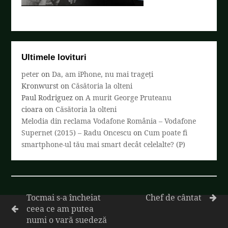
Ultimele lovituri
peter
on
Da, am iPhone, nu mai trageți
Kronwurst
on
Căsătoria la olteni
Paul Rodriguez
on
A murit George Pruteanu
cioara
on
Căsătoria la olteni
Melodia din reclama Vodafone România – Vodafone
Supernet (2015) – Radu Oncescu
on
Cum poate fi
smartphone-ul tău mai smart decât celelalte? (P)
Tocmai s-a încheiat
Chef de cântat
ceea ce am putea
numi o vară suedeză