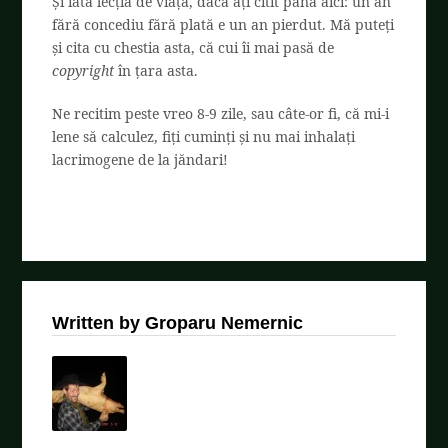
Și iată lecția de viață, dacă ați citit până aici: un an
fără concediu fără plată e un an pierdut. Mă puteți
și cita cu chestia asta, că cui îi mai pasă de
copyright
în țara asta.
Ne recitim peste vreo 8-9 zile, sau câte-or fi, că mi-i
lene să calculez, fiți cuminți și nu mai inhalați
lacrimogene de la jăndari!
Written by Groparu Nemernic