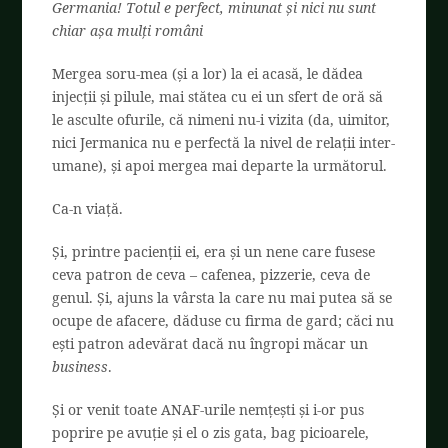
Germania! Totul e perfect, minunat și nici nu sunt
chiar așa mulți români
Mergea soru-mea (și a lor) la ei acasă, le dădea
injecții și pilule, mai stătea cu ei un sfert de oră să
le asculte ofurile, că nimeni nu-i vizita (da, uimitor,
nici Jermanica nu e perfectă la nivel de relații inter-
umane), și apoi mergea mai departe la următorul.
Ca-n viață.
Și, printre pacienții ei, era și un nene care fusese
ceva patron de ceva – cafenea, pizzerie, ceva de
genul. Și, ajuns la vârsta la care nu mai putea să se
ocupe de afacere, dăduse cu firma de gard; căci nu
ești patron adevărat dacă nu îngropi măcar un
business
.
Și or venit toate ANAF-urile nemțești și i-or pus
poprire pe avuție și el o zis gata, bag picioarele,