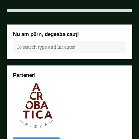
Nu am p0rn, degeaba cauți
Parteneri