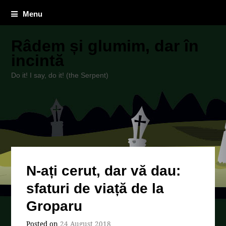
Menu
Râdem și glumim, dar în
incintă
Do it! I say, do it! (the Serpent)
N-ați cerut, dar vă dau:
sfaturi de viață de la
Groparu
Posted on
24 August 2018