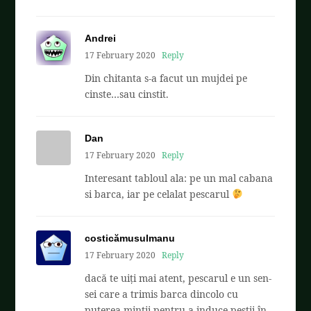
Andrei
17 February 2020
Reply
Din chitanta s-a facut un mujdei pe
cinste…sau cinstit.
Dan
17 February 2020
Reply
Interesant tabloul ala: pe un mal cabana
si barca, iar pe celalat pescarul
costicămusulmanu
17 February 2020
Reply
dacă te uiți mai atent, pescarul e un sen-
sei care a trimis barca dincolo cu
puterea minții pentru a induce peștii în