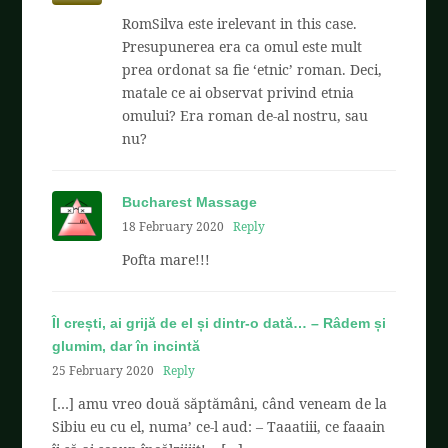
RomSilva este irelevant in this case.
Presupunerea era ca omul este mult
prea ordonat sa fie ‘etnic’ roman. Deci,
matale ce ai observat privind etnia
omului? Era roman de-al nostru, sau
nu?
Bucharest Massage
18 February 2020
Reply
Pofta mare!!!
Îl crești, ai grijă de el și dintr-o dată… – Râdem și
glumim, dar în incintă
25 February 2020
Reply
[…] amu vreo două săptămâni, când veneam de la
Sibiu eu cu el, numa’ ce-l aud: – Taaatiii, ce faaain