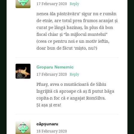
17 February 2020
Reply
nenea ăla păstrăvăru’ sigur nu e român
de etnie, are totul prea frumos aranjat și
curat pe lângă bazinaș, în plus dă bon
fiscal chiar și “în mijlocul muntelui”
(ceea ce pentru noi e un motiv ieftin,
doar bun de făcut ‘mișto, nu?)
Groparu Nemernic
17 February 2020
Reply
Pfuay, avea o mustăcioară de Sibiu
îngrijită că aproape că aș fi putut băga
copita-n foc că e angajat RomSilva.
Și așa și era!
căpșunaru
18 February 2020