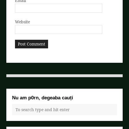
Email
Website
Nu am p0rn, degeaba cauți