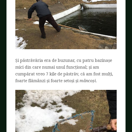
Și păstrăvăria era de buzunar, cu patru bazinașe
mici din care numai unul funcțional; și am
cumpărat vreo 7 kile de păstrăv, că am fost mulți,
foarte flămânzi și foarte setoși și
mâncoși
.