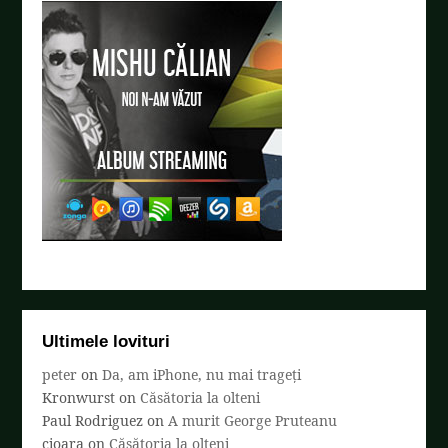
Ultimele lovituri
peter
on
Da, am iPhone, nu mai trageți
Kronwurst
on
Căsătoria la olteni
Paul Rodriguez
on
A murit George Pruteanu
cioara
on
Căsătoria la olteni