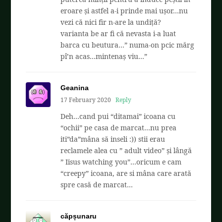
eroare și astfel a-i prinde mai ușor…nu
vezi că nici fir n-are la undiță?
varianta be ar fi că nevasta i-a luat
barca cu beutura…” numa-on pcic mărg
pî’n acas…mintenaș viu…”
Geanina
17 February 2020
Reply
Deh…cand pui “ditamai” icoana cu
“ochii” pe casa de marcat…nu prea
iti”da”mâna să inseli :)) stii erau
reclamele alea cu ” adult video” și lângă
” Iisus watching you”…oricum e cam
“creepy” icoana, are si mâna care arată
spre casă de marcat…
căpșunaru