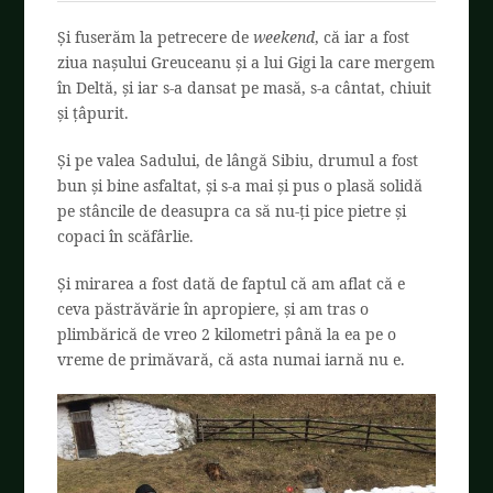
Și fuserăm la petrecere de
weekend
, că iar a fost
ziua nașului Greuceanu și a lui Gigi la care mergem
în Deltă, și iar s-a dansat pe masă, s-a cântat, chiuit
și țâpurit.
Și pe valea Sadului, de lângă Sibiu, drumul a fost
bun și bine asfaltat, și s-a mai și pus o plasă solidă
pe stâncile de deasupra ca să nu-ți pice pietre și
copaci în scăfârlie.
Și mirarea a fost dată de faptul că am aflat că e
ceva păstrăvărie în apropiere, și am tras o
plimbărică de vreo 2 kilometri până la ea pe o
vreme de primăvară, că asta numai iarnă nu e.