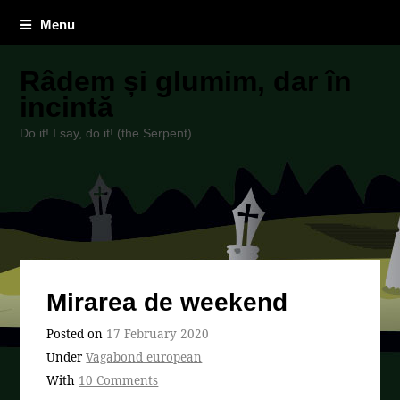
Menu
Râdem și glumim, dar în
incintă
Do it! I say, do it! (the Serpent)
Mirarea de weekend
Posted on
17 February 2020
Under
Vagabond european
With
10 Comments