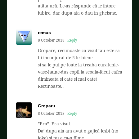
atâta ură. Le-aș răspunde că le întorc
iubire, dar dupa aia o dau in gheisme.
remus
8 October 2018
Reply
Gropare, recunoaste ca visul tau este sa
fii inconjurat de 5 lesbiene.
si sa le pui pe toate la treaba curatenie-
vase-haine-dus copil la scoala-facut cafea
dimineata si cate si mai cate!
Recunoaste.!
Groparu
8 October 2018
Reply
”Era”. Era visul.
Da’ dupa aia am avut o gajică lesbi (no
joke) și nu e ca-n filme.