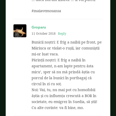
#maiavemosansa
Groparu
11 October 2018
Reply
Bunicii noștri: E frig a naibii pe front, pe
Măriuca or violat-o rușii, iar comuniștii
mi-or luat vaca.
Părinții noștri: E frig a naibii în
apartament, n-am lapte pentru ăsta
micu’, sper să nu mă prindă ăștia cu
porcul de la bunici în portbagaj că
circul în zi cu soț.
Noi: Vai, tu, nu mai pot cu homofobii
ăștia și cu influența crescută a BOR în
societate, eu emigrez în Suedia, să știi!
Cu alte cuvinte: va fi bine, mo.