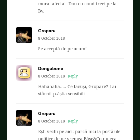
moral afectat. Dau eu cand treci pe la
Bv.
Groparu
8 October 2018
Se acceptă de pe acum!
Dongabone
8 October 2018
Reply
Hahahaha….. Ce făcuși, Gropare? I-ai
stârnit p-ăștia sensibili.
Groparu
8 October 2018
Reply
Ești vechi pe aici: parcă nici la postările
politice de pe vremea Băse&Co nu era