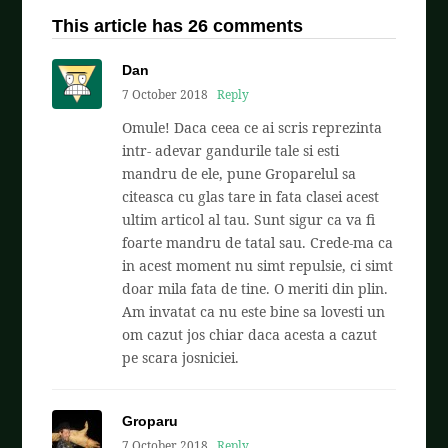
This article has 26 comments
Dan
7 October 2018
Reply
Omule! Daca ceea ce ai scris reprezinta
intr- adevar gandurile tale si esti
mandru de ele, pune Groparelul sa
citeasca cu glas tare in fata clasei acest
ultim articol al tau. Sunt sigur ca va fi
foarte mandru de tatal sau. Crede-ma ca
in acest moment nu simt repulsie, ci simt
doar mila fata de tine. O meriti din plin.
Am invatat ca nu este bine sa lovesti un
om cazut jos chiar daca acesta a cazut
pe scara josniciei.
Groparu
7 October 2018
Reply