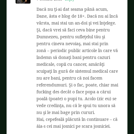
Dacă nu ţi-ai dat seama până acum,
Dane, ăsta e blog de 18+. Dacă nu ai încă
vârsta, mai stai un an-doi şi vei înţelege.
Şi, dacă vrei să faci ceva bine pentru
Dumnezeu, pentru sufleţelul tău şi
pentru cineva nevoiaş, mai stai prin
zonă – periodic public articole în care vă
îndemn să donaţi bani pentru cazuri
medicale, copii cu cancer, amărâţi
scuipaţi în gură de sistemul medical care
nu are bani, pentru că noi facem
referendumuri. Şi o fac, poate, chiar mai
fucking des decât o face popa a cărui
poală (poate) o pupi tu. Acolo (zic eu) se
vede credinţa, nu că le spui tu unora să
nu şi le mai bage prin cururi.
Hai, cepefeală plăcută în continuare – că
ăia-s cei mai josnici pe scara josniciei.