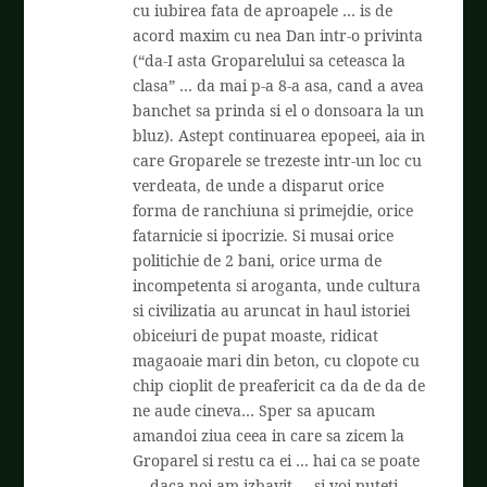
cu iubirea fata de aproapele … is de
acord maxim cu nea Dan intr-o privinta
(“da-I asta Groparelului sa ceteasca la
clasa” … da mai p-a 8-a asa, cand a avea
banchet sa prinda si el o donsoara la un
bluz). Astept continuarea epopeei, aia in
care Groparele se trezeste intr-un loc cu
verdeata, de unde a disparut orice
forma de ranchiuna si primejdie, orice
fatarnicie si ipocrizie. Si musai orice
politichie de 2 bani, orice urma de
incompetenta si aroganta, unde cultura
si civilizatia au aruncat in haul istoriei
obiceiuri de pupat moaste, ridicat
magaoaie mari din beton, cu clopote cu
chip cioplit de preafericit ca da de da de
ne aude cineva… Sper sa apucam
amandoi ziua ceea in care sa zicem la
Groparel si restu ca ei … hai ca se poate
… daca noi am izbavit … si voi puteti.