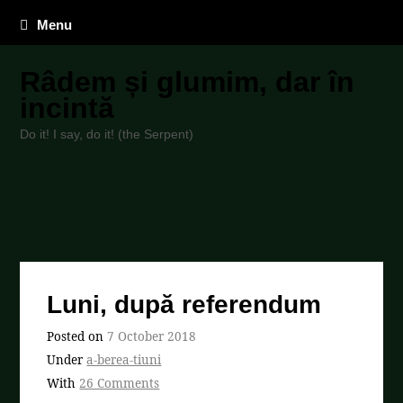
Menu
Râdem și glumim, dar în
incintă
Do it! I say, do it! (the Serpent)
Luni, după referendum
Posted on
7 October 2018
Under
a-berea-tiuni
With
26 Comments