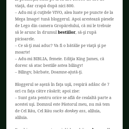
viaţă, dar crapă după nici 800.
– Adu-mi şi cuţitele VIVO, alea luate pe puncte de la
Mega Image! tună bloggerul. Apoi arestează piesele
de Lego din camera Gropărelului, că mi le trebuie
să le arunc în drumul
bestiilor
, să-şi rupă
picioarele.
– Ce să-ţi mai aduc? Va fi o bătălie pe viaţă şi pe
moarte!
– Adu-mi BIBLIA, femeie. Ediţia King James, că
doresc să atac bestiile astea bilingv!
– Bilingv, bărbate, Doamne-ajută-ţi.
Bloggerul se aşeză în faţa uşii, respiră adânc de 7
ori cu faţa către răsărit; apoi zise:
– Sunt gata pentru orice se află de cealaltă parte a
acestei uşi. Domnul este Păstorul meu, nu mă tem
de Cel Rău, Cel Rău
sucks
donkey ass
, aliluia,
aliluia.