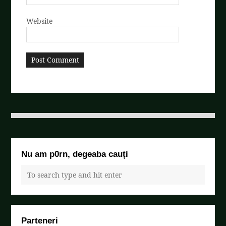
Website
Nu am p0rn, degeaba cauți
Parteneri