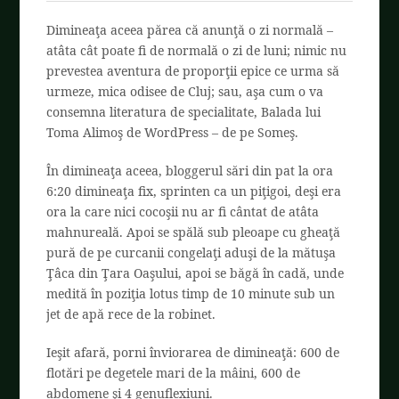
Dimineaţa aceea părea că anunţă o zi normală –
atâta cât poate fi de normală o zi de luni; nimic nu
prevestea aventura de proporţii epice ce urma să
urmeze, mica odisee de Cluj; sau, aşa cum o va
consemna literatura de specialitate, Balada lui
Toma Alimoş de WordPress – de pe Someş.
În dimineaţa aceea, bloggerul sări din pat la ora
6:20 dimineaţa fix, sprinten ca un piţigoi, deşi era
ora la care nici cocoşii nu ar fi cântat de atâta
mahnureală. Apoi se spălă sub pleoape cu gheaţă
pură de pe curcanii congelaţi aduşi de la mătuşa
Ţâca din Ţara Oaşului, apoi se băgă în cadă, unde
medită în poziţia lotus timp de 10 minute sub un
jet de apă rece de la robinet.
Ieşit afară, porni înviorarea de dimineaţă: 600 de
flotări pe degetele mari de la mâini, 600 de
abdomene şi 4 genuflexiuni.