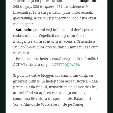
Deschise uşa cu putere şi dădu ochii cu
duşmanii
:
865 de
gay
, 320 de
queer
, 987 de lesbience, 9
bisexuali şi 12 transgenderi… plus: intersexuali,
questioning
, asexuali şi pansexuali, dar ăştia erau
mai în spate.
–
Satanelor
, nu-mi veţi înfia copilul decât peste
cadavrul meu! Cepefiştii cei laşi şi nu foarte
inteligenţi s-au tirat învinşi în această Cruciadă-a-
Pulilor-În-Găurile-Corecte, dar cu mine nu are cum
să vă iasă!
– Pe el, pe acest heterosexual creştin alb şi familist!
ACUM! şuierară şerpii
LGBT(
TQQIAAP
)
.
Şi porniră către blogger, scrâşnind din dinţi, cu
ghearele întinse, în încleştarea aceea istorică – dar,
pentru a afla finalul, urmăriţi mica odisee de Cluj,
atunci când va apărea ea; sau, aşa cum o va
consemna literatura de specialitate, Balada lui
Toma Alimoş de WordPress – de pe Someş.