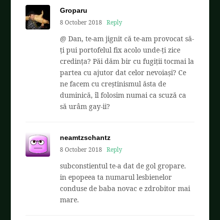
Groparu
8 October 2018
Reply
@ Dan, te-am jignit că te-am provocat să-
ți pui portofelul fix acolo unde-ți zice
credința? Păi dăm bir cu fugiții tocmai la
partea cu ajutor dat celor nevoiași? Ce
ne facem cu creștinismul ăsta de
duminică, îl folosim numai ca scuză ca
să urâm gay-ii?
neamtzschantz
8 October 2018
Reply
subconstientul te-a dat de gol gropare.
in epopeea ta numarul lesbienelor
conduse de baba novac e zdrobitor mai
mare.