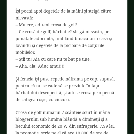
Îşi pocni apoi degetele de la mâini şi strigă către
nievastă:
– Muiere, adu-mi crosa de golf!
– Ce crosă de golf, bărbatie? strigă nievasta, pe
jumătate adormită, umblând buiacă prin casă şi
lovindu-şi degetele de la picioare de colţurile
mobilelor.
– Ştii tu! Aia cu care nu te bat pe tine!
– Aha, aia! Aduc amu!!!!
Şi femeia îşi puse repede năframa pe cap, supusă,
pentru că nu se cade să se prezinte în faţa
bărbatului descoperită, şi aduse crosa pe o pernă
de catigea roşie, cu ciucuri.
Crosa de golf numărul 7 scânteie scurt în mâna
bloggerului sub lumina blândă a dimineţii şi a
becului economic de 20 W din sufragerie. 7.99 lei,
la promoţie, scrie pe el că are 10.000 de ore de