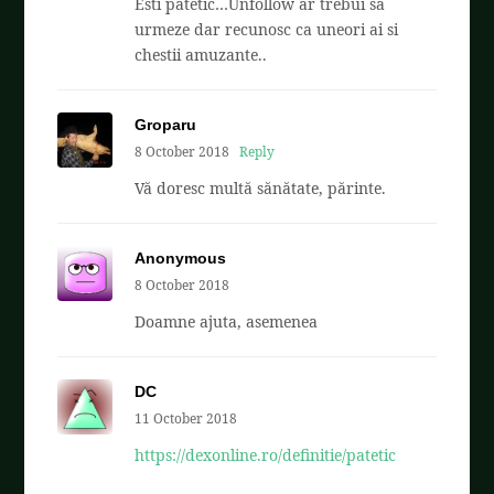
Esti patetic…Unfollow ar trebui sa
urmeze dar recunosc ca uneori ai si
chestii amuzante..
Groparu
8 October 2018
Reply
Vă doresc multă sănătate, părinte.
Anonymous
8 October 2018
Doamne ajuta, asemenea
DC
11 October 2018
https://dexonline.ro/definitie/patetic