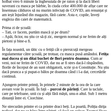
holbat vreo 6 minute la înghesuiala de pe raion și la dacii liberi
suverani cu masca pe bărbie, în ciuda celor 400.000 de afișe care ne
însemnau călduros să nu murim infectați de COVID, am renunțat și
am ieșit înjurând din magazin, fără caiete. Asta e, copile, înveți
engleza din caiet de matematică.
Prima zi de școală:
– Tati, ce facem, purtăm mască și pe drum?
– Apăi, ficior, nu știu ce să-ți zic, mergem normal și ne ferim de alți
pietoni și bine-a fi.
În fața noastră, un tătic cu o fetiță cât o piersicuță mergeau
regulamentar către școală, pe trotuar, cu masca pusă amândoi.
Fetița
mai ducea și un ditai buchet de flori pentru doamna
. Cum ar
veni, noi ne ferim de COVID, dar nu ar fi stres dacă-l răspândim,
florile de început de an sunt obligatorii, scrie și-n Constituție. Nu știu
dacă prunca a și pupat-o bălos pe doamna când i l-a dat, cercetările
continuă.
Ajungem printre primii, în primele 2 minute de la ora de la care
aveam voie în școală. În față –
purcoi de părinți
. Care la taclale,
care pe telefoane, unii cu și alții fără măști, unu-n altul. Sub 1 metru
distanță între ei. Ciorchine.
Ne strecurăm printre ei ca printre draci beți. La poartă, Poliția dirija
traficul, dar nu se băga între părinți, să facă un culoar. Tocmai lăsau