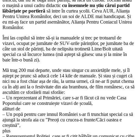
o mașină a unui cadru didactic
cu însemnele nu știu cărui partid
lăbărțate pe portieră
să intre în curtea școlii. Ceva AUR, Alianța
Pentru Unirea Românilor, deci un soi de ALDE mai handicapat. Și
eu mi-aș face un partid asemănător, Alianța Pentru Coniacul Unirea
Românilor.
Îmi las copilul să intre să-și ia manualele și trec pe trotuarul de
vizavi, ocupat pe jumătate de SUV-urile părinților, pe jumătate ba de
câte un stol de părinți, ba de nelipsita trotinetă Lime/Bolt uitată
special ca să încurce lumea (mă aștept să găsesc una și la mine în
baie într-o bună zi).
Mă trag 200 mai departe, unde stau singur cu anxietățile mele, și îl
aștept pe prunc să aducă cele 14 kile de manuale. Și stau și cuget că
nici nu a fost chiar așa de rău, la urma urmei, că ne-ar fi putut chema
ca în alți ani la o festivitate din aia brambura, de film românesc, ca să
ascultăm ce sforăieli mai sforăie:
– Un reprezentant al Primăriei, care s-ar fi făcut că nu vede Casa
Poporului care se construiește vizavi de școală,
alături de
– Un popă pentru care imnul României s-ar fi trunchiat special ca să
ajungă la strofa aia cu ”Preoți cu crucea-n frunte/Căci oastea e
creștină”,
plus
– Reprezentantul Poliției, care ar fi citit bâlbâit un comunicat cu cifre