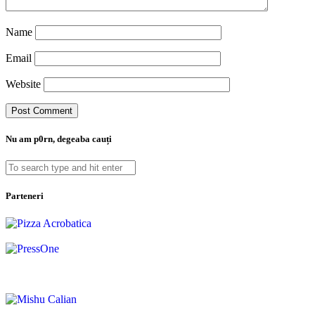
Name
Email
Website
Nu am p0rn, degeaba cauți
Parteneri