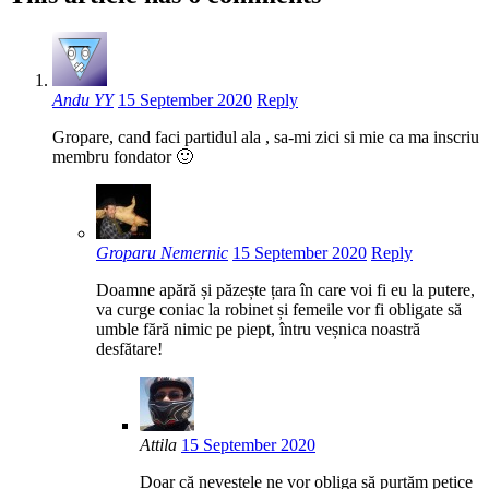
Andu YY
15 September 2020
Reply
Gropare, cand faci partidul ala , sa-mi zici si mie ca ma inscriu
membru fondator 🙂
Groparu Nemernic
15 September 2020
Reply
Doamne apără și păzește țara în care voi fi eu la putere,
va curge coniac la robinet și femeile vor fi obligate să
umble fără nimic pe piept, întru veșnica noastră
desfătare!
Attila
15 September 2020
Doar că nevestele ne vor obliga să purtăm petice