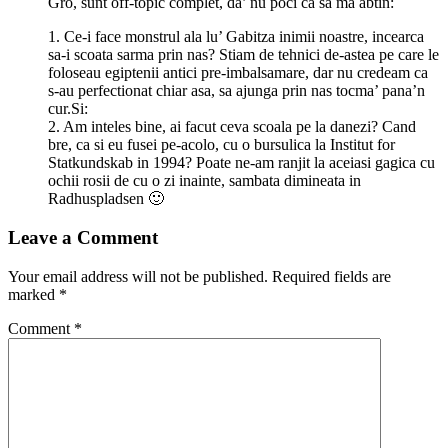
Gro, sunt off-topic complet, da’ nu poci ca sa ma abtin:
1. Ce-i face monstrul ala lu’ Gabitza inimii noastre, incearca
sa-i scoata sarma prin nas? Stiam de tehnici de-astea pe care le
foloseau egiptenii antici pre-imbalsamare, dar nu credeam ca
s-au perfectionat chiar asa, sa ajunga prin nas tocma’ pana’n
cur.Si:
2. Am inteles bine, ai facut ceva scoala pe la danezi? Cand
bre, ca si eu fusei pe-acolo, cu o bursulica la Institut for
Statkundskab in 1994? Poate ne-am ranjit la aceiasi gagica cu
ochii rosii de cu o zi inainte, sambata dimineata in
Radhuspladsen 🙂
Leave a Comment
Your email address will not be published.
Required fields are
marked
*
Comment
*