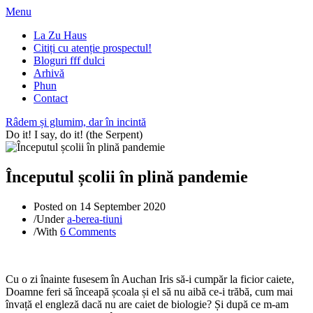
Menu
La Zu Haus
Citiți cu atenție prospectul!
Bloguri fff dulci
Arhivă
Phun
Contact
Râdem și glumim, dar în incintă
Do it! I say, do it! (the Serpent)
Începutul școlii în plină pandemie
Posted on
14 September 2020
/
Under
a-berea-tiuni
/
With
6 Comments
Cu o zi înainte fusesem în Auchan Iris să-i cumpăr la ficior caiete,
Doamne feri să înceapă școala și el să nu aibă ce-i trăbă, cum mai
învață el engleză dacă nu are caiet de biologie? Și după ce m-am