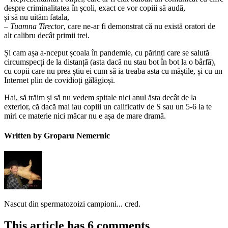
despre criminalitatea în școli, exact ce vor copiii să audă,
și să nu uităm fatala,
–
Tuamna Tirector
, care ne-ar fi demonstrat că nu există oratori de
alt calibru decât primii trei.
Și cam așa a-nceput școala în pandemie, cu părinți care se salută
circumspecți de la distanță (asta dacă nu stau bot în bot la o bârfă),
cu copii care nu prea știu ei cum să ia treaba asta cu măștile, și cu un
Internet plin de covidioți gălăgioși.
Hai, să trăim și să nu vedem spitale nici anul ăsta decât de la
exterior, că dacă mai iau copiii un calificativ de S sau un 5-6 la te
miri ce materie nici măcar nu e așa de mare dramă.
Written by Groparu Nemernic
Nascut din spermatozoizi campioni... cred.
This article has 6 comments