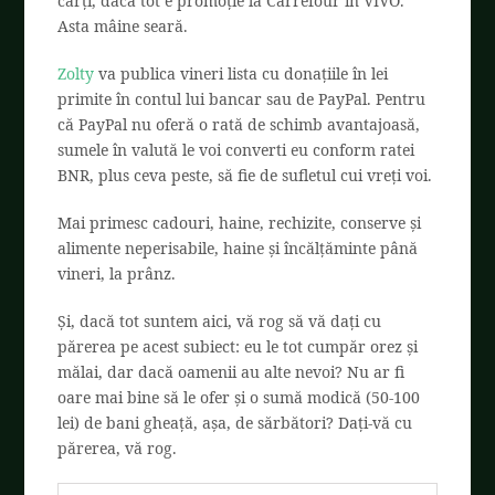
cărți, dacă tot e promoție la Carrefour în VIVO.
Asta mâine seară.
Zolty
va publica vineri lista cu donațiile în lei
primite în contul lui bancar sau de PayPal. Pentru
că PayPal nu oferă o rată de schimb avantajoasă,
sumele în valută le voi converti eu conform ratei
BNR, plus ceva peste, să fie de sufletul cui vreți voi.
Mai primesc cadouri, haine, rechizite, conserve și
alimente neperisabile, haine și încălțăminte până
vineri, la prânz.
Și, dacă tot suntem aici, vă rog să vă dați cu
părerea pe acest subiect: eu le tot cumpăr orez și
mălai, dar dacă oamenii au alte nevoi? Nu ar fi
oare mai bine să le ofer și o sumă modică (50-100
lei) de bani gheață, așa, de sărbători? Dați-vă cu
părerea, vă rog.