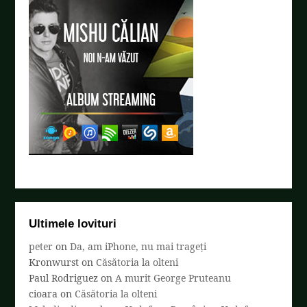
Ultimele lovituri
peter
on
Da, am iPhone, nu mai trageți
Kronwurst
on
Căsătoria la olteni
Paul Rodriguez
on
A murit George Pruteanu
cioara
on
Căsătoria la olteni