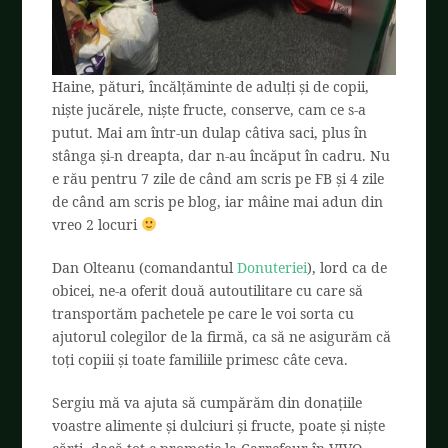
Haine, pături, încălțăminte de adulți și de copii,
niște jucărele, niște fructe, conserve, cam ce s-a
putut. Mai am într-un dulap câtiva saci, plus în
stânga și-n dreapta, dar n-au încăput în cadru. Nu
e rău pentru 7 zile de când am scris pe FB și 4 zile
de când am scris pe blog, iar mâine mai adun din
vreo 2 locuri
Dan Olteanu (comandantul
Donuteriei
), lord ca de
obicei, ne-a oferit două autoutilitare cu care să
transportăm pachetele pe care le voi sorta cu
ajutorul colegilor de la firmă, ca să ne asigurăm că
toți copiii și toate familiile primesc câte ceva.
Sergiu mă va ajuta să cumpărăm din donațiile
voastre alimente și dulciuri și fructe, poate și niște