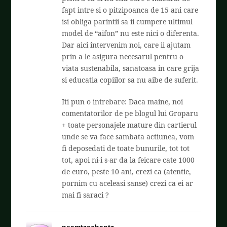
fapt intre si o pitzipoanca de 15 ani care
isi obliga parintii sa ii cumpere ultimul
model de “aifon” nu este nici o diferenta.
Dar aici intervenim noi, care ii ajutam
prin a le asigura necesarul pentru o
viata sustenabila, sanatoasa in care grija
si educatia copiilor sa nu aibe de suferit.
Iti pun o intrebare: Daca maine, noi
comentatorilor de pe blogul lui Groparu
+ toate personajele mature din cartierul
unde se va face sambata actiunea, vom
fi deposedati de toate bunurile, tot tot
tot, apoi ni-i s-ar da la feicare cate 1000
de euro, peste 10 ani, crezi ca (atentie,
pornim cu aceleasi sanse) crezi ca ei ar
mai fi saraci ?