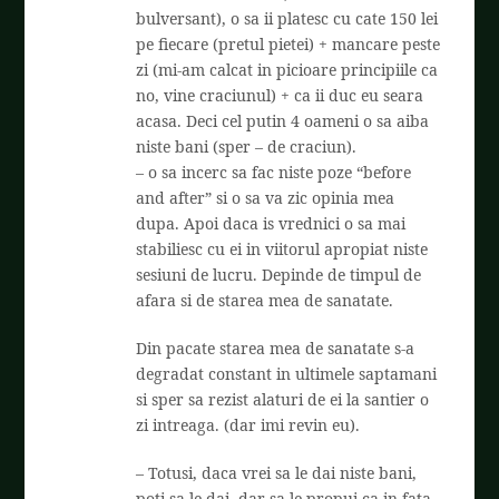
bulversant), o sa ii platesc cu cate 150 lei
pe fiecare (pretul pietei) + mancare peste
zi (mi-am calcat in picioare principiile ca
no, vine craciunul) + ca ii duc eu seara
acasa. Deci cel putin 4 oameni o sa aiba
niste bani (sper – de craciun).
– o sa incerc sa fac niste poze “before
and after” si o sa va zic opinia mea
dupa. Apoi daca is vrednici o sa mai
stabiliesc cu ei in viitorul apropiat niste
sesiuni de lucru. Depinde de timpul de
afara si de starea mea de sanatate.
Din pacate starea mea de sanatate s-a
degradat constant in ultimele saptamani
si sper sa rezist alaturi de ei la santier o
zi intreaga. (dar imi revin eu).
– Totusi, daca vrei sa le dai niste bani,
poti sa le dai, dar sa le propui ca in fata