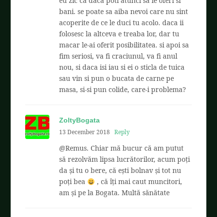
eu zic ca daca poti atunci sa le oferi si
bani. se poate sa aiba nevoi care nu sint
acoperite de ce le duci tu acolo. daca ii
folosesc la altceva e treaba lor, dar tu
macar le-ai oferit posibilitatea. si apoi sa
fim seriosi, va fi craciunul, va fi anul
nou, si daca isi iau si ei o sticla de tuica
sau vin si pun o bucata de carne pe
masa, si-si pun colide, care-i problema?
ZoltyBogata
13 December 2018
Reply
@Remus. Chiar mă bucur că am putut
să rezolvăm lipsa lucrătorilor, acum poți
da și tu o bere, că ești bolnav și tot nu
poți bea
, că îți mai caut muncitori,
am și pe la Bogata. Multă sănătate