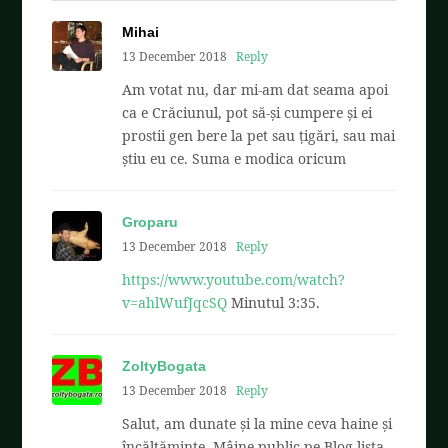
Mihai
13 December 2018
Reply
Am votat nu, dar mi-am dat seama apoi
ca e Crăciunul, pot să-și cumpere și ei
prostii gen bere la pet sau țigări, sau mai
știu eu ce. Suma e modica oricum
Groparu
13 December 2018
Reply
https://www.youtube.com/watch?
v=ahlWufJqcSQ
Minutul 3:35.
ZoltyBogata
13 December 2018
Reply
Salut, am dunate și la mine ceva haine și
încălțăminte. Mâine public pe Blog lista