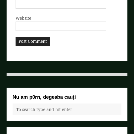
Website
Nu am p0rn, degeaba cauți