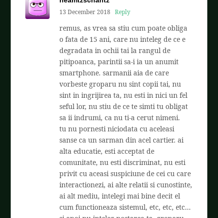
neamtzschantz
13 December 2018
Reply
remus, as vrea sa stiu cum poate obliga
o fata de 15 ani, care nu inteleg de ce e
degradata in ochii tai la rangul de
pitipoanca, parintii sa-i ia un anumit
smartphone. sarmanii aia de care
vorbeste groparu nu sint copii tai, nu
sint in ingrijirea ta, nu esti in nici un fel
seful lor, nu stiu de ce te simti tu obligat
sa ii indrumi, ca nu ti-a cerut nimeni.
tu nu pornesti niciodata cu aceleasi
sanse ca un sarman din acel cartier. ai
alta educatie, esti acceptat de
comunitate, nu esti discriminat, nu esti
privit cu aceasi suspiciune de cei cu care
interactionezi, ai alte relatii si cunostinte,
ai alt mediu, intelegi mai bine decit el
cum functioneaza sistemul, etc, etc, etc…