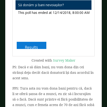
Să donăm și bani nevoiașilor?
This poll has ended at 12/14/2018, 8:00:00 AM
Created with
Survey Maker
PS: Dacă e să dăm bani, nu vom dona din cei
strânși deja decât dacă donatorii își dau acordul în
acest sens.
PPS: Tura asta nu vom dona bani pentru că, dacă
li se oferă șansa de a munci, eu zic să-i încurajăm
să o facă. Dacă sunt printre ei fără posibilitatea de
a munci, cum e femeia aceea de 70 de ani fără sobă