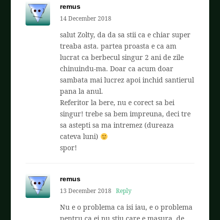
remus
14 December 2018
salut Zolty, da da sa stii ca e chiar super
treaba asta. partea proasta e ca am
lucrat ca berbecul singur 2 ani de zile
chinuindu-ma. Doar ca acum doar
sambata mai lucrez apoi inchid santierul
pana la anul.
Referitor la bere, nu e corect sa bei
singur! trebe sa bem impreuna, deci tre
sa astepti sa ma intremez (dureaza
cateva luni)
spor!
remus
13 December 2018
Reply
Nu e o problema ca isi iau, e o problema
pentru ca ei nu stiu care e masura. de