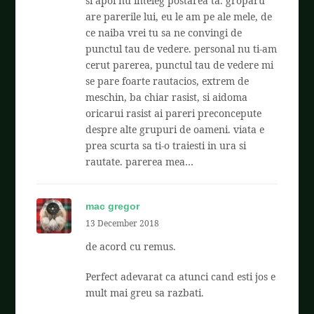
si apoi nu inteleg postarea ta. groparu
are parerile lui, eu le am pe ale mele, de
ce naiba vrei tu sa ne convingi de
punctul tau de vedere. personal nu ti-am
cerut parerea, punctul tau de vedere mi
se pare foarte rautacios, extrem de
meschin, ba chiar rasist, si aidoma
oricarui rasist ai pareri preconcepute
despre alte grupuri de oameni. viata e
prea scurta sa ti-o traiesti in ura si
rautate. parerea mea…
mac gregor
13 December 2018
de acord cu remus.
Perfect adevarat ca atunci cand esti jos e
mult mai greu sa razbati.