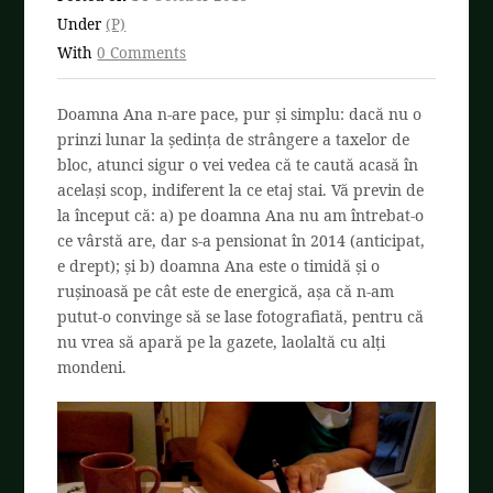
Under
(P)
With
0 Comments
Doamna Ana n-are pace, pur și simplu: dacă nu o
prinzi lunar la ședința de strângere a taxelor de
bloc, atunci sigur o vei vedea că te caută acasă în
același scop, indiferent la ce etaj stai. Vă previn de
la început că: a) pe doamna Ana nu am întrebat-o
ce vârstă are, dar s-a pensionat în 2014 (anticipat,
e drept); și b) doamna Ana este o timidă și o
rușinoasă pe cât este de energică, așa că n-am
putut-o convinge să se lase fotografiată, pentru că
nu vrea să apară pe la gazete, laolaltă cu alți
mondeni.