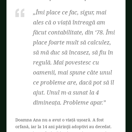
„Îmi place ce fac, sigur, mai
ales că o viață întreagă am
făcut contabilitate, din
‘
78. Îmi
place foarte mult să calculez,
să mă duc să încasez,
s
ă fiu în
regulă. Mai povestesc cu
oamenii, mai spune câte unul
ce probleme are, dacă pot să îl
ajut. Unul m-a sunat la 4
dimineața. Probleme apar.”
Doamna Ana nu a avut o viață ușoară. A fost
orfană, iar la 14 ani părinţii adoptivi au decedat.