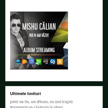
Ultimele lovituri
peter
on
Da, am iPhone, nu mai trageți
Kronwurst
on
Căsătoria la olteni