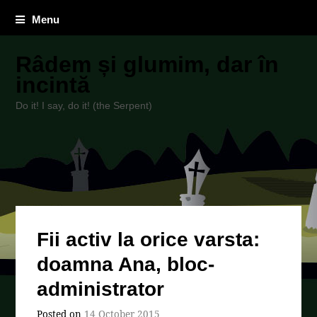
Menu
Râdem și glumim, dar în
incintă
Do it! I say, do it! (the Serpent)
Fii activ la orice varsta:
doamna Ana, bloc-
administrator
Posted on
14 October 2015