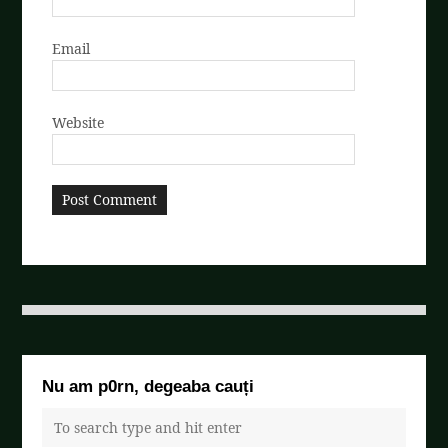
Email
Website
Nu am p0rn, degeaba cauți