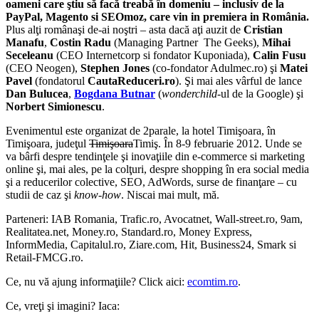
oameni care ştiu să facă treabă în domeniu – inclusiv de la
PayPal, Magento si SEOmoz, care vin in premiera in România.
Plus alţi românaşi de-ai noştri – asta dacă aţi auzit de
Cristian
Manafu
,
Costin Radu
(Managing Partner The Geeks),
Mihai
Seceleanu
(CEO Internetcorp si fondator Kuponiada),
Calin Fusu
(CEO Neogen),
Stephen Jones
(co-fondator Adulmec.ro) şi
Matei
Pavel
(fondatorul
CautaReduceri.ro
). Şi mai ales vârful de lance
Dan Bulucea
,
Bogdana Butnar
(
wonderchild
-ul de la Google) şi
Norbert Simionescu
.
Evenimentul este organizat de 2parale, la hotel Timişoara, în
Timişoara, judeţul
Timişoara
Timiş. În 8-9 februarie 2012. Unde se
va bârfi despre tendinţele şi inovaţiile din e-commerce si marketing
online şi, mai ales, pe la colţuri, despre shopping în era social media
şi a reducerilor colective, SEO, AdWords, surse de finanţare – cu
studii de caz şi
know-how
. Niscai mai mult, mă.
Parteneri: IAB Romania, Trafic.ro, Avocatnet, Wall-street.ro, 9am,
Realitatea.net, Money.ro, Standard.ro, Money Express,
InformMedia, Capitalul.ro, Ziare.com, Hit, Business24, Smark si
Retail-FMCG.ro.
Ce, nu vă ajung informaţiile? Click aici:
ecomtim.ro
.
Ce, vreţi şi imagini? Iaca: