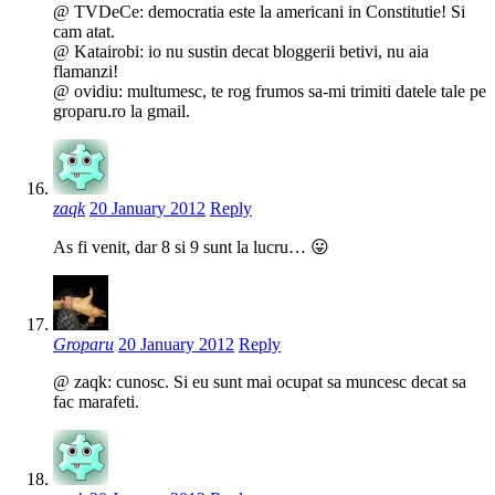
@ TVDeCe: democratia este la americani in Constitutie! Si
cam atat.
@ Katairobi: io nu sustin decat bloggerii betivi, nu aia
flamanzi!
@ ovidiu: multumesc, te rog frumos sa-mi trimiti datele tale pe
groparu.ro la gmail.
zaqk
20 January 2012
Reply
As fi venit, dar 8 si 9 sunt la lucru… 😛
Groparu
20 January 2012
Reply
@ zaqk: cunosc. Si eu sunt mai ocupat sa muncesc decat sa
fac marafeti.