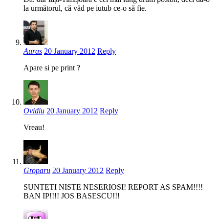
la următorul, că văd pe iutub ce-o să fie.
Auras
20 January 2012
Reply
Apare si pe print ?
Ovidiu
20 January 2012
Reply
Vreau!
Groparu
20 January 2012
Reply
SUNTETI NISTE NESERIOSI! REPORT AS SPAM!!!!
BAN IP!!!! JOS BASESCU!!!