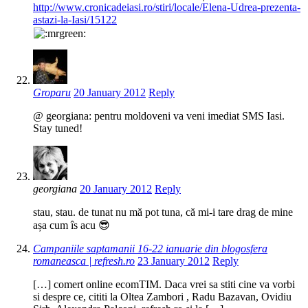
http://www.cronicadeiasi.ro/stiri/locale/Elena-Udrea-prezenta-
astazi-la-Iasi/15122
Groparu
20 January 2012
Reply
@ georgiana: pentru moldoveni va veni imediat SMS Iasi.
Stay tuned!
georgiana
20 January 2012
Reply
stau, stau. de tunat nu mă pot tuna, că mi-i tare drag de mine
așa cum îs acu 😎
Campaniile saptamanii 16-22 ianuarie din blogosfera
romaneasca | refresh.ro
23 January 2012
Reply
[…] comert online ecomTIM. Daca vrei sa stiti cine va vorbi
si despre ce, cititi la Oltea Zambori , Radu Bazavan, Ovidiu