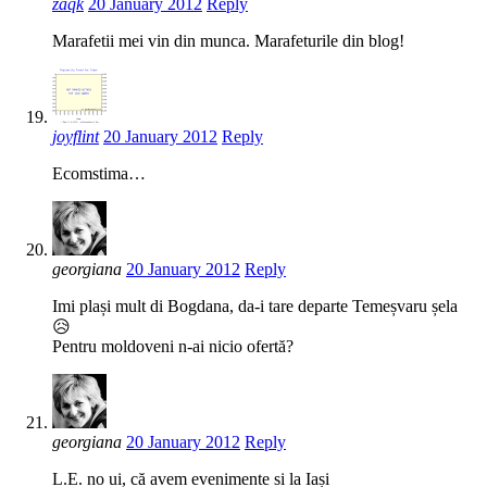
zaqk
20 January 2012
Reply
Marafetii mei vin din munca. Marafeturile din blog!
joyflint
20 January 2012
Reply
Ecomstima…
georgiana
20 January 2012
Reply
Imi plași mult di Bogdana, da-i tare departe Temeșvaru șela
😥
Pentru moldoveni n-ai nicio ofertă?
georgiana
20 January 2012
Reply
L.E. no ui, că avem evenimente si la Iași