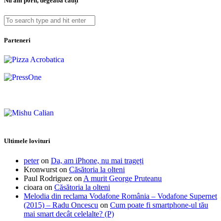
Nu am p0rn, degeaba cauți
Parteneri
Ultimele lovituri
peter
on
Da, am iPhone, nu mai trageți
Kronwurst
on
Căsătoria la olteni
Paul Rodriguez
on
A murit George Pruteanu
cioara
on
Căsătoria la olteni
Melodia din reclama Vodafone România – Vodafone Supernet
(2015) – Radu Oncescu
on
Cum poate fi smartphone-ul tău
mai smart decât celelalte? (P)