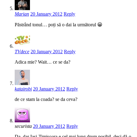
Marian
20 January 2012
Reply
Păstrând tonul… poți să o dai la următorul 😀
TVdece
20 January 2012
Reply
Adica mie? Wait… ce se da?
katairobi
20 January 2012
Reply
de ce stam la coada? se da ceva?
securista
20 January 2012
Reply
Da. dar Iași-Timișoara e cel mai lung drum posibil, deci dă-o