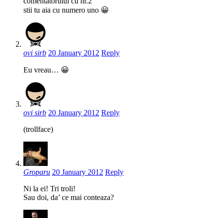
comentatorului cu nr.2
stii tu aia cu numero uno 😀
ovi sirb
20 January 2012
Reply
Eu vreau… 😀
ovi sirb
20 January 2012
Reply
(trollface)
Groparu
20 January 2012
Reply
Ni la ei! Tri troli!
Sau doi, da’ ce mai conteaza?