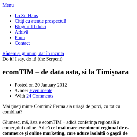
Menu
La Zu Haus
Citiți cu atenție prospectul!
Bloguri fff dulci
Arhivă
Phun
Contact
Râdem și glumim, dar în incintă
Do it! I say, do it! (the Serpent)
ecomTIM – de data asta, si la Timişoara
Posted on
20 January 2012
/
Under
Evenimente
/
With
24 Comments
Mai ţineţi minte Comtim? Ferma aia uriaşă de porci, cu tot cu
combinat?
Glumesc, mă, ăsta e ecomTIM – adică conferinţa regională a
comerţului online. Adică
cel mai mare eveniment regional de e-
commerce şi online marketing, care aduce laolaltă o gaşcă de