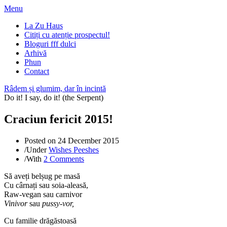
Menu
La Zu Haus
Citiți cu atenție prospectul!
Bloguri fff dulci
Arhivă
Phun
Contact
Râdem și glumim, dar în incintă
Do it! I say, do it! (the Serpent)
Craciun fericit 2015!
Posted on
24 December 2015
/
Under
Wishes Peeshes
/
With
2 Comments
Să aveți belșug pe masă
Cu cârnați sau soia-aleasă,
Raw-vegan sau carnivor
Vinivor
sau
pussy-vor,
Cu familie drăgăstoasă