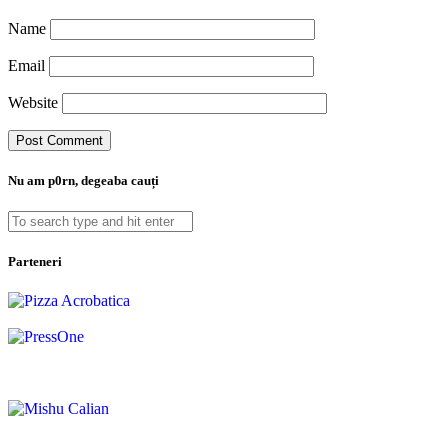
Name
Email
Website
Nu am p0rn, degeaba cauți
Parteneri