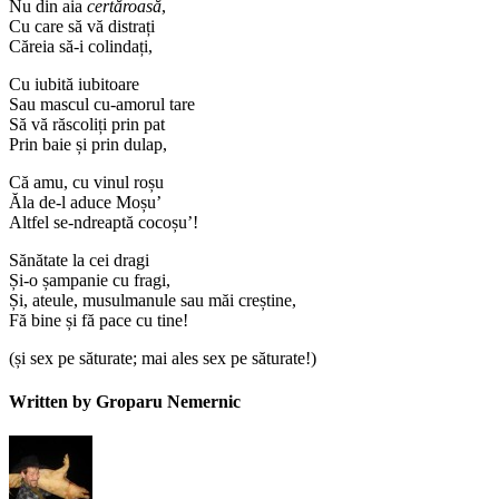
Nu din aia
certăroasă
,
Cu care să vă distrați
Căreia să-i colindați,
Cu iubită iubitoare
Sau mascul cu-amorul tare
Să vă răscoliți prin pat
Prin baie și prin dulap,
Că amu, cu vinul roșu
Ăla de-l aduce Moșu’
Altfel se-ndreaptă cocoșu’!
Sănătate la cei dragi
Și-o șampanie cu fragi,
Și, ateule, musulmanule sau măi creștine,
Fă bine și fă pace cu tine!
(și sex pe săturate; mai ales sex pe săturate!)
Written by Groparu Nemernic