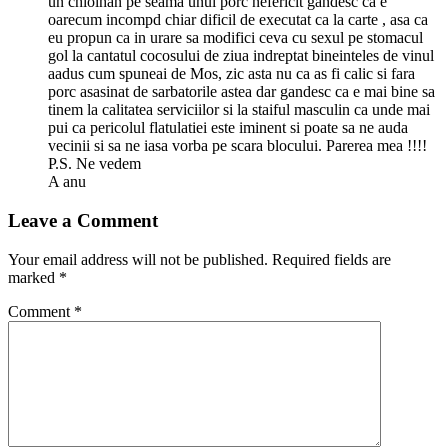
un chiolhan pe seama unui porc nefericit gandesc ca e
oarecum incompd chiar dificil de executat ca la carte , asa ca
eu propun ca in urare sa modifici ceva cu sexul pe stomacul
gol la cantatul cocosului de ziua indreptat bineinteles de vinul
aadus cum spuneai de Mos, zic asta nu ca as fi calic si fara
porc asasinat de sarbatorile astea dar gandesc ca e mai bine sa
tinem la calitatea serviciilor si la staiful masculin ca unde mai
pui ca pericolul flatulatiei este iminent si poate sa ne auda
vecinii si sa ne iasa vorba pe scara blocului. Parerea mea !!!!
P.S. Ne vedem
A anu
Leave a Comment
Your email address will not be published.
Required fields are
marked
*
Comment
*