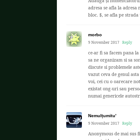
Adaugă și nomenclatorul 
adresa se afla la adresa 
bloc. $, se afla pe strada 
morbo
9 November 2017
Reply
ce-ar fi sa facem pana la 
sa ne organizam si sa so
discute si problemele ast
vazut ceva de genul asta 
voi, cei cu o oarecare no
existat ong-uri sau perso
numai genericele autostraz
Nemulțumitu'
9 November 2017
Reply
Anonymous de mai sus fi