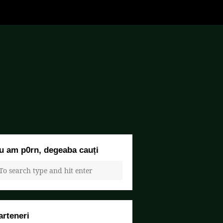
u am p0rn, degeaba cauți
arteneri