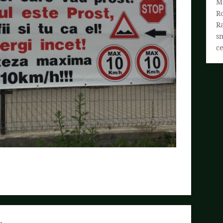
M
R
R
s
ce