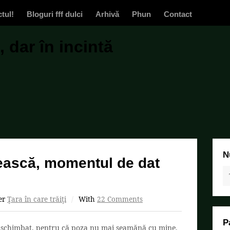
ctul!
Bloguri fff dulci
Arhivă
Phun
Contact
 dar în incintă
N
ească, momentul de dat
er
Ţara în care trăiţi
/
With
22 Comments
P
ie schimbat, pentru că poza nu mai seamănă cu mine.