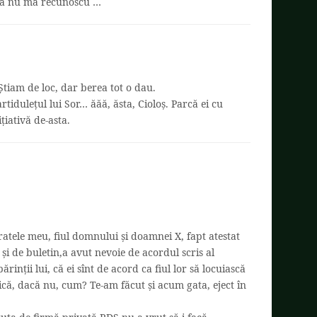
ca nu mă recunoscu …
tiam de loc, dar berea tot o dau.
tidulețul lui Sor… ăăă, ăsta, Cioloș. Parcă ei cu
țiativă de-asta.
ratele meu, fiul domnului și doamnei X, fapt atestat
 și de buletin,a avut nevoie de acordul scris al
inții lui, că ei sînt de acord ca fiul lor să locuiască
ică, dacă nu, cum? Te-am făcut și acum gata, eject în