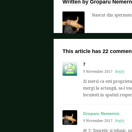
Written by Groparu Nemern
Nascut din spermatoz
This article has 22 commen
7
9 November 2017
Reply
Zi mersi ca esti proprieta
mergi la actangii, sa-l v
locuiesti in spatiul respec
Groparu Nemernic
9 November 2017
Reply
@ 7: Teoretic și tehnic, 