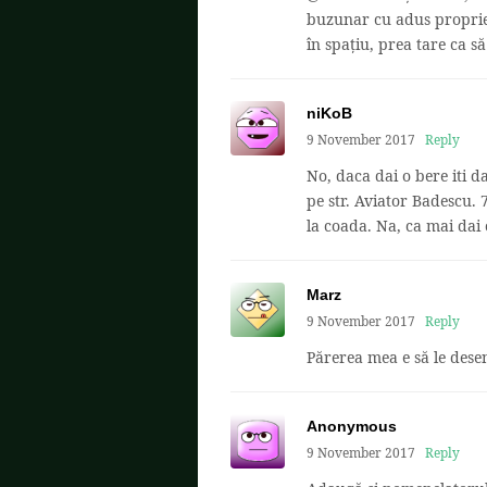
buzunar cu adus proprie
în spațiu, prea tare ca s
niKoB
9 November 2017
Reply
No, daca dai o bere iti d
pe str. Aviator Badescu. 7
la coada. Na, ca mai dai
Marz
9 November 2017
Reply
Părerea mea e să le desen
Anonymous
9 November 2017
Reply