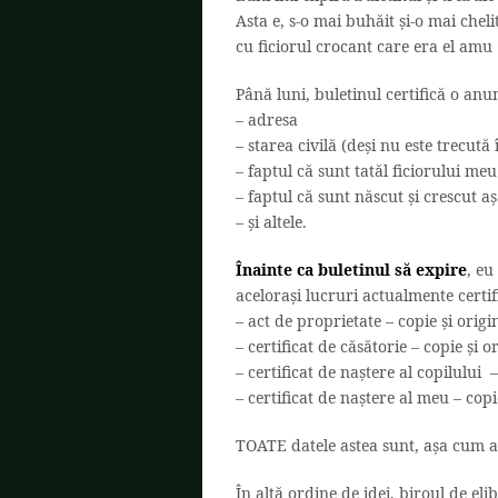
Asta e, s-o mai buhăit și-o mai che
cu ficiorul crocant care era el amu 
Până luni, buletinul certifică o anu
– adresa
– starea civilă (deși nu este trecută
– faptul că sunt tatăl ficiorului me
– faptul că sunt născut și crescut a
– și altele.
Înainte ca buletinul să expire
, eu
acelorași lucruri actualmente certif
– act de proprietate – copie și origi
– certificat de căsătorie – copie și o
– certificat de naștere al copilului –
– certificat de naștere al meu – copie
TOATE datele astea sunt, așa cum am
În altă ordine de idei, biroul de eli