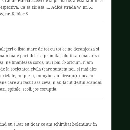
stradal. Hârtia aceea de la primărie, atesta faptul ca
respectiva. Ca sa zic așa …. Adică strada w, nr. X,
w, nr. X, bloc $
alegeri o lista mare de tot cu tot ce ne deranjeaza si
mam toate partidele sa promita solutii sau macar sa
ea. ne finanteaza soros, nu-i bai 🙂 oricum, n-am
de la societatea civila (care suntem noi, si mai ales
torietate, nu plesu, mungiu sau liiceanu). daca au
ane care au facut asa ceva, n-au facut destul scandal.
i, spitale, scoli, jos coruptia.
ind eu ! Dar eu doar ce am schimbat bolentinu’ în