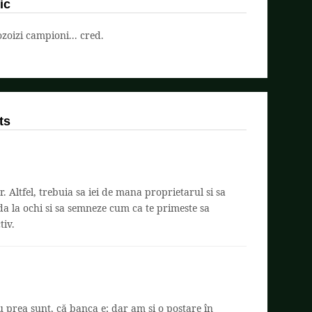
ic
oizi campioni... cred.
ts
r. Altfel, trebuia sa iei de mana proprietarul si sa
ada la ochi si sa semneze cum ca te primeste sa
tiv.
nu prea sunt, că banca e; dar am și o postare în