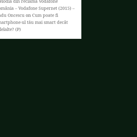
elodia din reclama Vodafone
omânia – Vodafone Supernet (2015) –
adu Oncescu
on
Cum poate fi
martphone-ul tău mai smart decât
lelalte? (P)