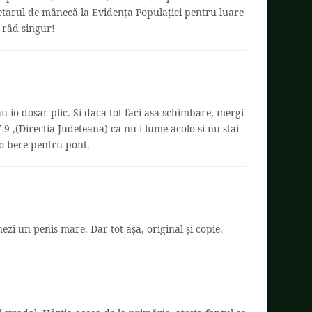
tarul de mânecă la Evidența Populației pentru luare
ă râd singur!
au io dosar plic. Si daca tot faci asa schimbare, mergi
-9 ,(Directia Judeteana) ca nu-i lume acolo si nu stai
 o bere pentru pont.
ezi un penis mare. Dar tot așa, original și copie.