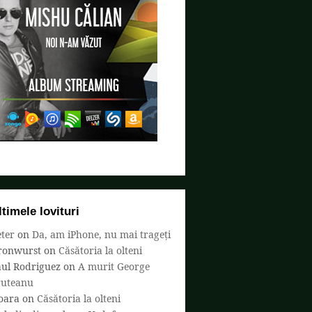
ltimele lovituri
ter
on
Da, am iPhone, nu mai trageți
ronwurst
on
Căsătoria la olteni
aul Rodriguez
on
A murit George
ruteanu
oara
on
Căsătoria la olteni