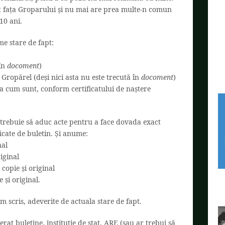
lit fața Groparului și nu mai are prea multe-n comun
10 ani.
me stare de fapt:
 în
docoment
)
u Gropărel (deși nici asta nu este trecută în
docoment
)
șa cum sunt, conform certificatului de naștere
 trebuie să aduc acte pentru a face dovada exact
icate de buletin. Și anume:
nal
riginal
 copie și original
 și original.
 scris, adeverite de actuala stare de fapt.
berat buletine, instituție de stat, ARE (sau ar trebui să