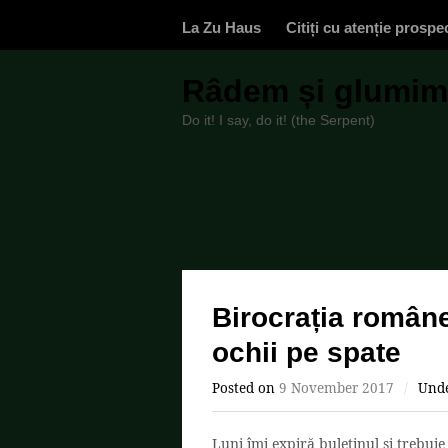
La Zu Haus
Citiți cu atenție prospe
Râdem și glumim,
Do it! I say, do it! (the Serpent)
Birocrația român
ochii pe spate
Posted on
9 November 2017
/
Und
Luni îmi expiră buletinul și trebu