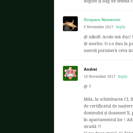
august și bag de seama 
Groparu Nemernic
9 November 2017
Reply
@ nikoB: Acolo mă duc! Ș
@ morbo: O s-o dau la par
usereii porniseră ceva ini
Andrei
10 November 2017
Reply
@ 7
Mda, la schimbarea CI, f
de certificatul de naștere
domnului și doamnei X, păr
în apartamentul lor ! Ad
stradă ?!