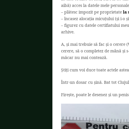
aibă) acces la datele mele personale
– plătesc impozit pe proprietate
la 
– încasez alocația micuțului (și i-o 
– figurez cu datele certifiatului m
arhive.
A, și mai trebuie să fac și o cerere
cerere, să o completez de mână și s-
măcar nu mai contează.
Știți cum voi duce toate actele astea
Într-un dosar cu șină. Bat tot Clujul
Firește, poate le desenez și un peni