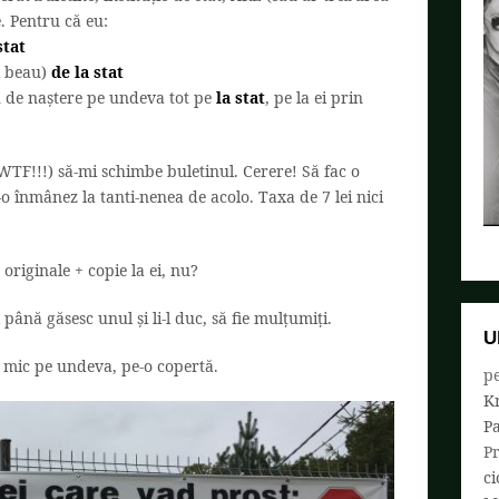
. Pentru că eu:
stat
și beau)
de la stat
eu de naștere pe undeva tot pe
la stat
, pe la ei prin
 (WTF!!!) să-mi schimbe buletinul. Cerere! Să fac o
o înmânez la tanti-nenea de acolo. Taxa de 7 lei nici
 originale + copie la ei, nu?
 până găsesc unul și li-l duc, să fie mulțumiți.
U
s mic pe undeva, pe-o copertă.
pe
K
P
P
ci