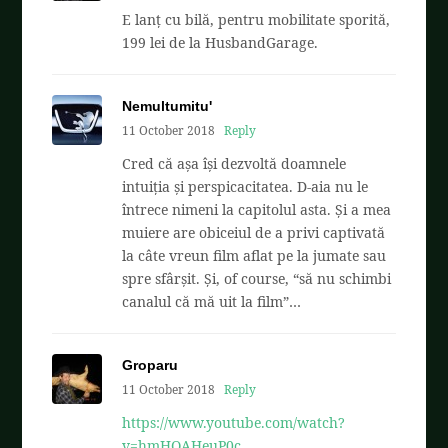
E lanț cu bilă, pentru mobilitate sporită,
199 lei de la HusbandGarage.
Nemultumitu'
11 October 2018
Reply
Cred că așa își dezvoltă doamnele
intuiția și perspicacitatea. D-aia nu le
întrece nimeni la capitolul asta. Și a mea
muiere are obiceiul de a privi captivată
la câte vreun film aflat pe la jumate sau
spre sfârșit. Și, of course, “să nu schimbi
canalul că mă uit la film”…
Groparu
11 October 2018
Reply
https://www.youtube.com/watch?
v=hmHOAHeuP0c