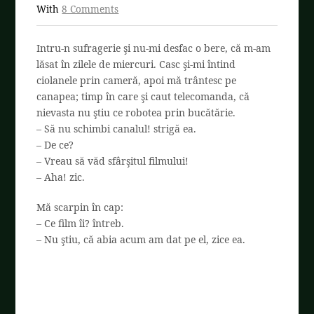
With
8 Comments
Intru-n sufragerie şi nu-mi desfac o bere, că m-am
lăsat în zilele de miercuri. Casc şi-mi întind
ciolanele prin cameră, apoi mă trântesc pe
canapea; timp în care şi caut telecomanda, că
nievasta nu ştiu ce robotea prin bucătărie.
– Să nu schimbi canalul! strigă ea.
– De ce?
– Vreau să văd sfârşitul filmului!
– Aha! zic.
Mă scarpin în cap:
– Ce film îi? întreb.
– Nu ştiu, că abia acum am dat pe el, zice ea.