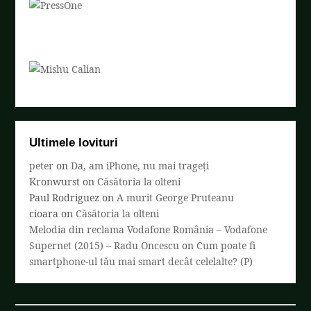
Ultimele lovituri
peter
on
Da, am iPhone, nu mai trageți
Kronwurst
on
Căsătoria la olteni
Paul Rodriguez
on
A murit George Pruteanu
cioara
on
Căsătoria la olteni
Melodia din reclama Vodafone România – Vodafone
Supernet (2015) – Radu Oncescu
on
Cum poate fi
smartphone-ul tău mai smart decât celelalte? (P)