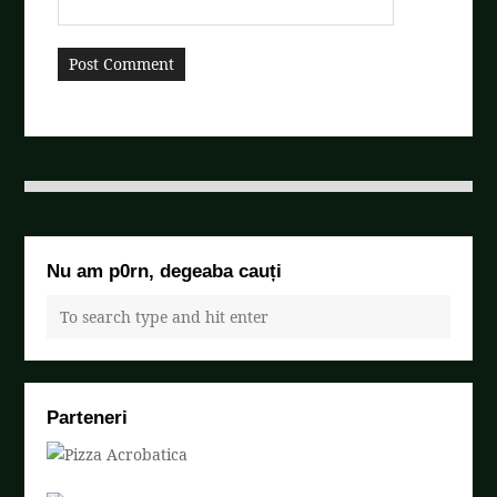
Nu am p0rn, degeaba cauți
Parteneri