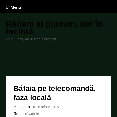
Menu
Râdem și glumim, dar în
incintă
Do it! I say, do it! (the Serpent)
Bătaia pe telecomandă,
faza locală
Posted on
10 October 2018
Under
căznicie