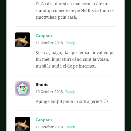
O să râzi, dar şi eu mai ascult câte un
standup comedy de pe Netflix în timp ce
şmotruiesc prin casă.
Groparu
11 October 2018
Reply
Și eu aș băga, dar prefer să-l învăț eu pe
fiu-meu înjurături când sunt la volan,
nu să le audă el de pe interneți.
Shoric
10 October 2018
Reply
Ajunge lanțul până în sufragerie ? 🙂
Groparu
11 October 2018
Reply