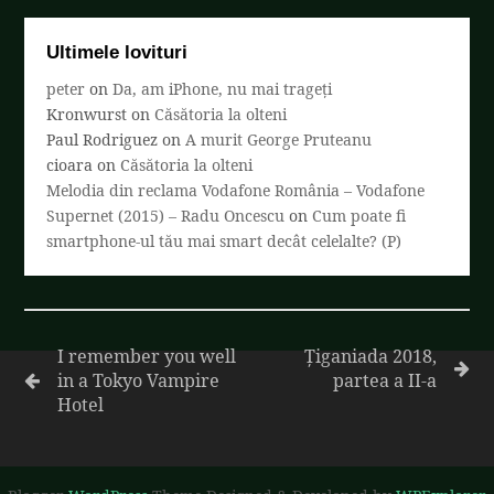
Ultimele lovituri
peter
on
Da, am iPhone, nu mai trageți
Kronwurst
on
Căsătoria la olteni
Paul Rodriguez
on
A murit George Pruteanu
cioara
on
Căsătoria la olteni
Melodia din reclama Vodafone România – Vodafone
Supernet (2015) – Radu Oncescu
on
Cum poate fi
smartphone-ul tău mai smart decât celelalte? (P)
I remember you well
Țiganiada 2018,
in a Tokyo Vampire
partea a II-a
Hotel