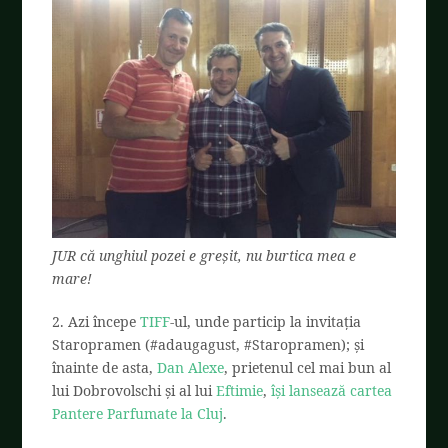
JUR că unghiul pozei e greșit, nu burtica mea e
mare!
2. Azi începe
TIFF
-ul, unde particip la invitația
Staropramen (
#adaugagust, #Staropramen
); și
înainte de asta,
Dan Alexe
, prietenul cel mai bun al
lui Dobrovolschi și al lui
Eftimie
,
își lansează cartea
Pantere Parfumate la Cluj
.