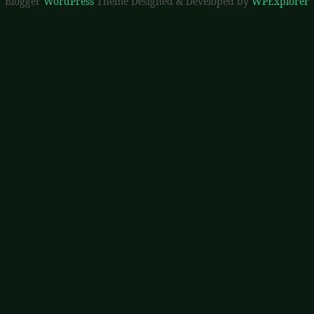
Blogger
WordPress
Theme Designed & Developed by
WPExplorer