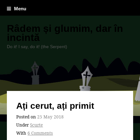
Menu
Râdem și glumim, dar în
incintă
Do it! I say, do it! (the Serpent)
Ați cerut, ați primit
Posted on
25 May 2018
Under
Scurte
With
6 Comments