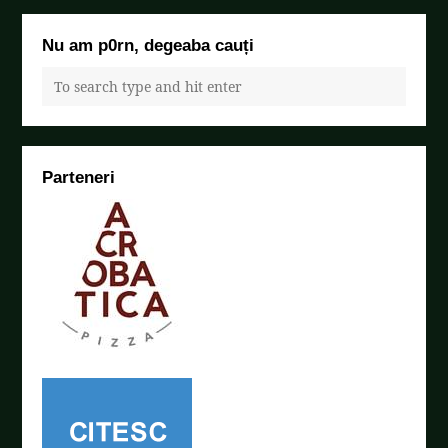
Nu am p0rn, degeaba cauți
Parteneri