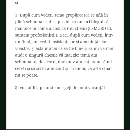
și
3. După cum vedeți, tema gropărească se află în
plină schimbare, deci posibil ca uneori blogul să
mai pice în comă alcoolică (nu chemați SMURD-ul,
suntem profesioniști!). Deci, după cum vedeți, într-
un final, am cedat insistențelor și amenințărilor
voastre, și asta numai ca să fie bine și să nu vă mai
aud; o singură chestie vă mai zic: tema am
schimbat-o, de acord, dar nu v-apucați amu să-mi
cereți și să scriu amuzant și cu umor, că asta chiar
nu se poate.
Și voi, altfel, pe unde mergeți de mini-vacanță?