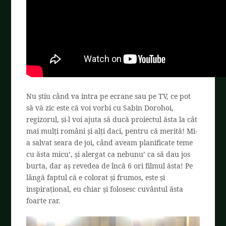
Nu știu când va intra pe ecrane sau pe TV, ce pot
să vă zic este că voi vorbi cu Sabin Dorohoi,
regizorul, și-l voi ajuta să ducă proiectul ăsta la cât
mai mulți români și alți daci, pentru că merită! Mi-
a salvat seara de joi, când aveam planificate teme
cu ăsta micu’, și alergat ca nebunu’ ca să dau jos
burta, dar aș revedea de încă 6 ori filmul ăsta! Pe
lângă faptul că e colorat și frumos, este și
inspirațional, eu chiar și folosesc cuvântul ăsta
foarte rar.