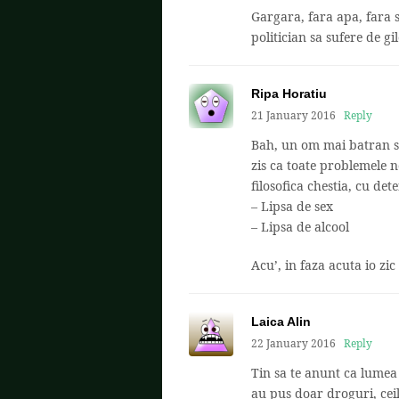
Gargara, fara apa, fara 
politician sa sufere de gil
Ripa Horatiu
21 January 2016
Reply
Bah, un om mai batran si 
zis ca toate problemele n
filosofica chestia, cu de
– Lipsa de sex
– Lipsa de alcool
Acu’, in faza acuta io zic
Laica Alin
22 January 2016
Reply
Tin sa te anunt ca lumea
au pus doar droguri, ceil