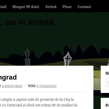
ctul!
Bloguri fff dulci
Arhivă
Phun
Contact
 dar în incintă
N
ngrad
r
a-berea-tiuni
/
With
6 Comments
umplu a șaptea sală de proiecție de la Cluj la
) cu Usturoiul și când am trimis 80 de mailuri la
P