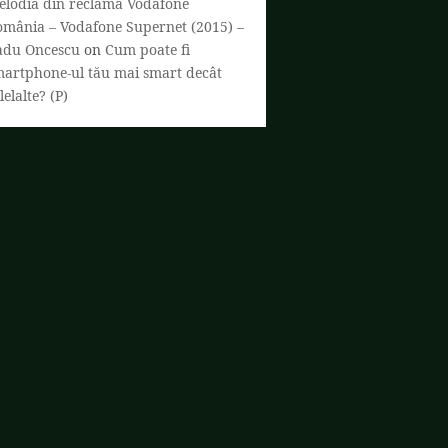
elodia din reclama Vodafone
omânia – Vodafone Supernet (2015) –
adu Oncescu
on
Cum poate fi
martphone-ul tău mai smart decât
lelalte? (P)