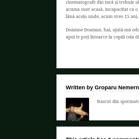
cinematografe din țară și trebuie să
acuma sunt acasă, incapacitat ca o
lână acolo unde, acum vreo 15 ani, 
Doamne-Doamne, hai, ajută-mă odată
apoi te poți întoarce la copiii ceia
Written by Groparu Nemern
Nascut din spermatoz