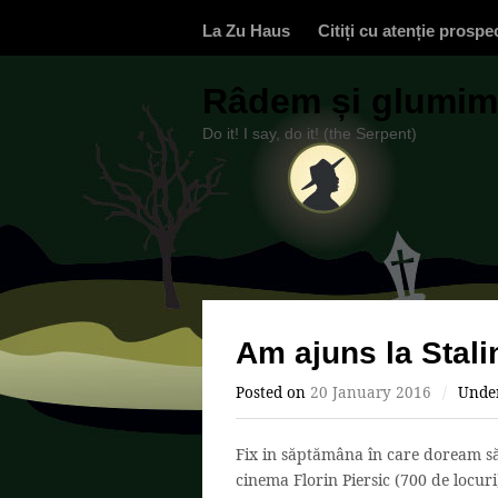
La Zu Haus
Citiți cu atenție prospe
Râdem și glumim,
Do it! I say, do it! (the Serpent)
Am ajuns la Stali
Posted on
20 January 2016
/
Unde
Fix in săptămâna în care doream să 
cinema Florin Piersic (700 de locuri