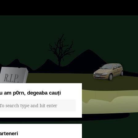
u am p0rn, degeaba cauți
arteneri