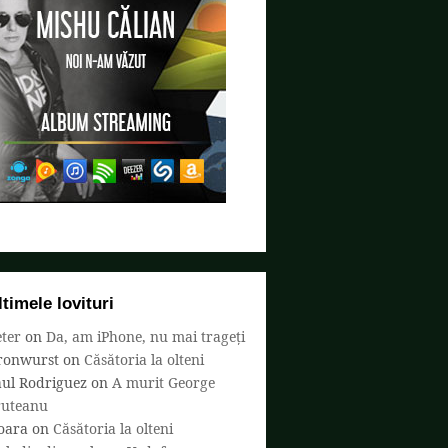
ltimele lovituri
ter
on
Da, am iPhone, nu mai trageți
ronwurst
on
Căsătoria la olteni
aul Rodriguez
on
A murit George
ruteanu
oara
on
Căsătoria la olteni