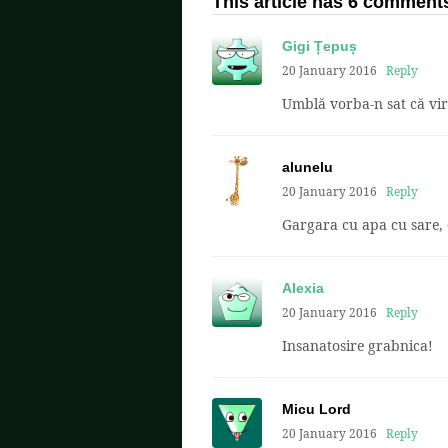
This article has 6 comment
Gigi Țepuș
20 January 2016
Reply
Umblă vorba-n sat că viru
alunelu
20 January 2016
Reply
Gargara cu apa cu sare, 
Alexia
20 January 2016
Reply
Insanatosire grabnica!
Micu Lord
20 January 2016
Reply