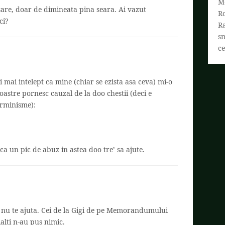
M
sare, doar de dimineata pina seara. Ai vazut
R
ci?
R
s
ce
mai intelept ca mine (chiar se ezista asa ceva) mi-o
oastre pornesc cauzal de la doo chestii (deci e
terminisme):
 ca un pic de abuz in astea doo tre’ sa ajute.
 nu te ajuta. Cei de la Gigi de pe Memorandumului
alti n-au pus nimic.