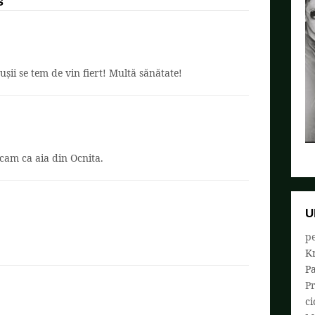
s
șii se tem de vin fiert! Multă sănătate!
cam ca aia din Ocnita.
U
pe
K
P
P
ci