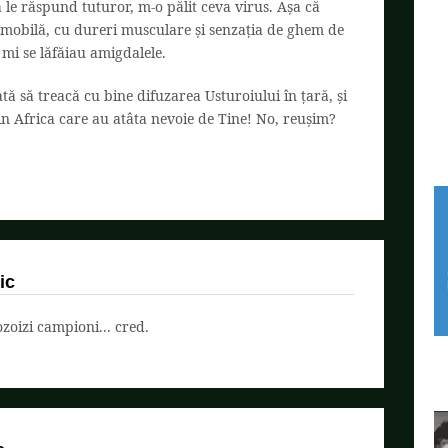
 le răspund tuturor, m-o pălit ceva virus. Așa că
 mobilă, cu dureri musculare și senzația de ghem de
mi se lăfăiau amigdalele.
 să treacă cu bine difuzarea Usturoiului în țară, și
 din Africa care au atâta nevoie de Tine! No, reușim?
ic
oizi campioni... cred.