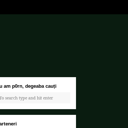
u am p0rn, degeaba cauți
arteneri