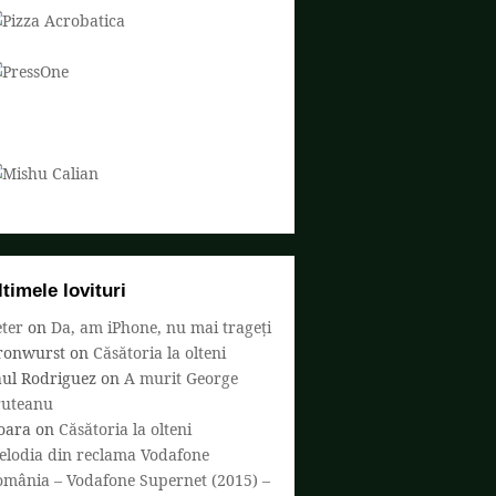
ltimele lovituri
ter
on
Da, am iPhone, nu mai trageți
ronwurst
on
Căsătoria la olteni
aul Rodriguez
on
A murit George
ruteanu
oara
on
Căsătoria la olteni
elodia din reclama Vodafone
omânia – Vodafone Supernet (2015) –