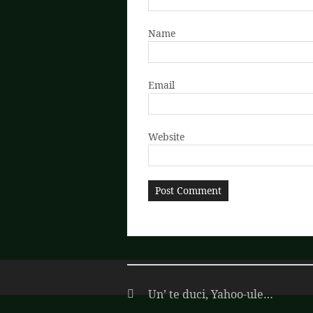
Name
Email
Website
Un’ te duci, Yahoo-ule…