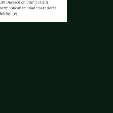
adu Oncescu
on
Cum poate fi
martphone-ul tău mai smart decât
lelalte? (P)