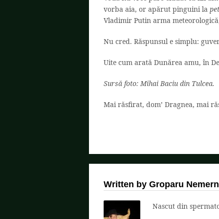
vorba aia, or apărut pinguini la
pe
Vladimir Putin arma meteorologică,
Nu cred. Răspunsul e simplu: guve
Uite cum arată Dunărea amu, în Del
Sursă foto: Mihai Baciu din Tulcea.
Mai răsfirat, dom’ Dragnea, mai răs
Written by Groparu Nemern
Nascut din spermatoz