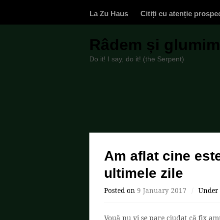
La Zu Haus
Citiți cu atenție prospe
Râdem și glumim,
Do it! I say, do it! (the Serpent)
Am aflat cine est
ultimele zile
Posted on
9 January 2017
/
Under
Vouă nu vi se pare ciudat că fix am