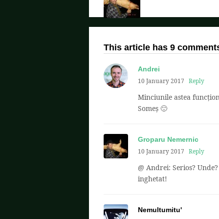
This article has 9 comment
Andrei
10 January 2017
Reply
Minciunile astea funcțion
Someș 🙂
Groparu Nemernic
10 January 2017
Reply
@ Andrei: Serios? Unde? 
inghetat!
Nemultumitu'