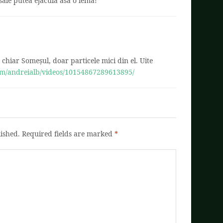
sale putea ejacula asa o lema!
hiar Someșul, doar particele mici din el. Uite
om/andreialb/videos/10154867289613895/
ished.
Required fields are marked
*