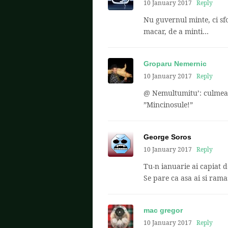
10 January 2017
Reply
Nu guvernul minte, ci sfo
macar, de a minti…
Groparu Nemernic
10 January 2017
Reply
@ Nemultumitu’: culmea t
”Mincinosule!”
George Soros
10 January 2017
Reply
Tu-n ianuarie ai capiat 
Se pare ca asa ai si ramas
mac gregor
10 January 2017
Reply