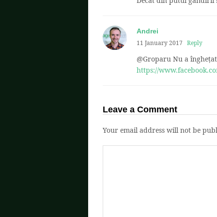
Decat din putul gandirii 
Andrei
11 January 2017
Reply
@Groparu Nu a înghețat c
https://www.facebook.c
Leave a Comment
Your email address will not be publ