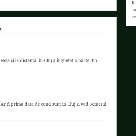
R
s
ce
s
ează și la distanță: în Cluj a înghețat o parte din
Ar fi prima data de cand sunt in Cluj si vad Somesul