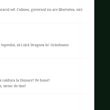
rarul sef. Culmea, guvernul nu are libertatea, nici
upeului, să-i zică Dragnea lu’ Grindeanu:
de caldura la Dunare? Pe bune?
, sireac de tine!