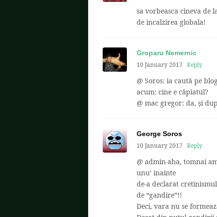
sa vorbeasca cineva de l
de incalzirea globala!
Groparu Nemernic
10 January 2017
Reply
@ Soros: ia caută pe blog
acum: cine e căpiatul?
@ mac gregor: da, și dup
George Soros
10 January 2017
Reply
@ admin-aha, tomnai am in
unu’ inainte
de-a declarat cretinismul
de “gandire”!!
Deci, vara nu se formeaza