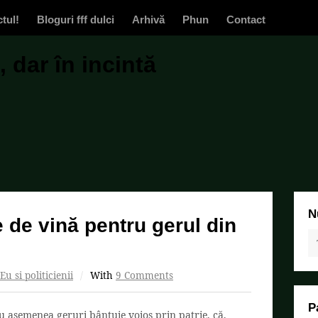
ctul!
Bloguri fff dulci
Arhivă
Phun
Contact
 dar în incintă
N
e de vină pentru gerul din
Eu si politicienii
/
With
9 Comments
P
u asemenea geruri bântuie voios prin patrie, că,