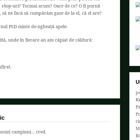
t shop
-uri? Tocmai acum? Oare de ce? O fi pornit
 să ne facă să cumpărăm gaze de la el, că el are?
rnul PSD minte de-ngheață apele.
tă, unde în fiecare an am căpiat de căldură:
firat.
U
pe
K
P
P
ic
ci
M
oizi campioni... cred.
R