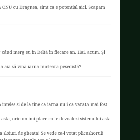
a ONU cu Dragnea, simt ca e potential aici. Scapam
 când merg eu in Deltă în fiecare an. Hai, acum. Și
a aia să vină iarna nucleară pesedistă?
teles si de la tine ca iarna nu-i ca vara!A mai fost
 asta, oricum imi place ca te devoalezi sistemului asta
 sloiuri de gheata! Se vede ca-i votat plicushorul!