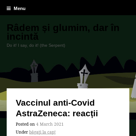
Menu
Râdem și glumim, dar în
incintă
Do it! I say, do it! (the Serpent)
Vaccinul anti-Covid
AstraZeneca: reacții
Posted on
4 March 2021
Under
băgaţi la cap!