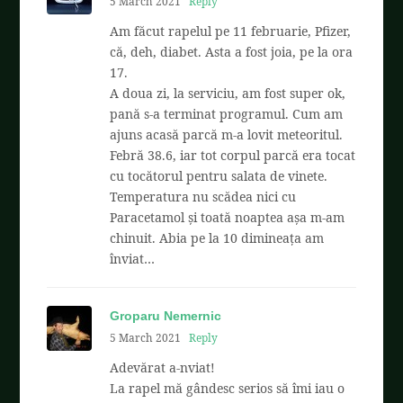
5 March 2021
Reply
Am făcut rapelul pe 11 februarie, Pfizer,
că, deh, diabet. Asta a fost joia, pe la ora
17.
A doua zi, la serviciu, am fost super ok,
pană s-a terminat programul. Cum am
ajuns acasă parcă m-a lovit meteoritul.
Febră 38.6, iar tot corpul parcă era tocat
cu tocătorul pentru salata de vinete.
Temperatura nu scădea nici cu
Paracetamol și toată noaptea așa m-am
chinuit. Abia pe la 10 dimineața am
înviat…
Groparu Nemernic
5 March 2021
Reply
Adevărat a-nviat!
La rapel mă gândesc serios să îmi iau o