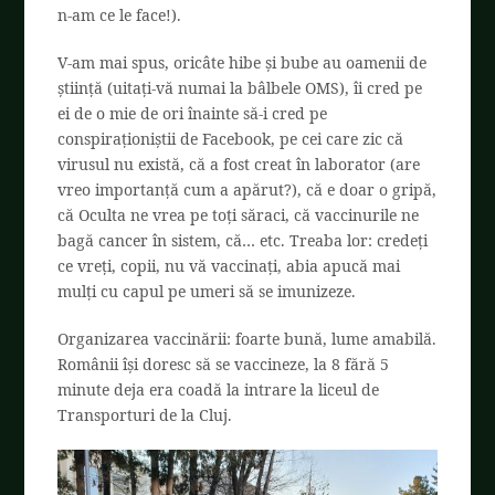
n-am ce le face!).
V-am mai spus, oricâte hibe și bube au oamenii de
știință (uitați-vă numai la bâlbele OMS), îi cred pe
ei de o mie de ori înainte să-i cred pe
conspiraționiștii de Facebook, pe cei care zic că
virusul nu există, că a fost creat în laborator (are
vreo importanță cum a apărut?), că e doar o gripă,
că Oculta ne vrea pe toți săraci, că vaccinurile ne
bagă cancer în sistem, că… etc. Treaba lor: credeți
ce vreți, copii, nu vă vaccinați, abia apucă mai
mulți cu capul pe umeri să se imunizeze.
Organizarea vaccinării: foarte bună, lume amabilă.
Românii își doresc să se vaccineze, la 8 fără 5
minute deja era coadă la intrare la liceul de
Transporturi de la Cluj.