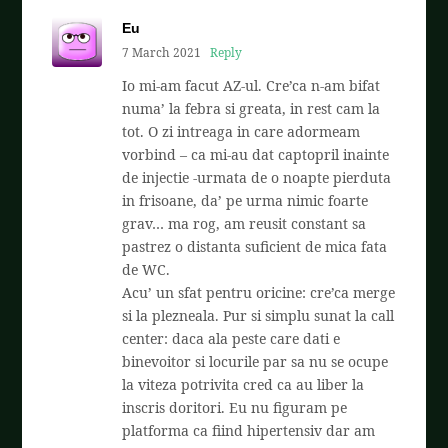
Eu
7 March 2021
Reply
Io mi-am facut AZ-ul. Cre’ca n-am bifat
numa’ la febra si greata, in rest cam la
tot. O zi intreaga in care adormeam
vorbind – ca mi-au dat captopril inainte
de injectie -urmata de o noapte pierduta
in frisoane, da’ pe urma nimic foarte
grav… ma rog, am reusit constant sa
pastrez o distanta suficient de mica fata
de WC.
Acu’ un sfat pentru oricine: cre’ca merge
si la plezneala. Pur si simplu sunat la call
center: daca ala peste care dati e
binevoitor si locurile par sa nu se ocupe
la viteza potrivita cred ca au liber la
inscris doritori. Eu nu figuram pe
platforma ca fiind hipertensiv dar am