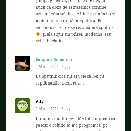
știință, genetica, secolul 21. BTW, am
auzit ca doza de astrazenica contine
oricum ethanol, insă e bine sa nu bei o zi
înainte și una după intepatura. Pt
alcoholici cred ca se recomanda sputnik
, și ala sigur un pfizer, moderna, sau
astra hackuit
Groparu Nemernic
5 March 2021
Reply
La Sputnik cică nu ai voie să bei cu
săptămânile! Bieții ruși…
Ady
5 March 2021
Reply
Uuuuuu, multumesc. Ma tot chinuiam sa
gasesc o solutie sa ma programez, pe