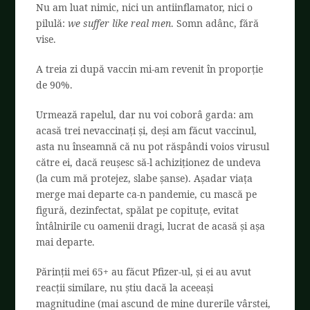
Nu am luat nimic, nici un antiinflamator, nici o
pilulă:
we suffer like real men
. Somn adânc, fără
vise.
A treia zi după vaccin mi-am revenit în proporție
de 90%.
Urmează rapelul, dar nu voi coborâ garda: am
acasă trei nevaccinați și, deși am făcut vaccinul,
asta nu înseamnă că nu pot răspândi voios virusul
către ei, dacă reușesc să-l achiziționez de undeva
(la cum mă protejez, slabe șanse). Așadar viața
merge mai departe ca-n pandemie, cu mască pe
figură, dezinfectat, spălat pe copituțe, evitat
întâlnirile cu oamenii dragi, lucrat de acasă și așa
mai departe.
Părinții mei 65+ au făcut Pfizer-ul, și ei au avut
reacții similare, nu știu dacă la aceeași
magnitudine (mai ascund de mine durerile vârstei,