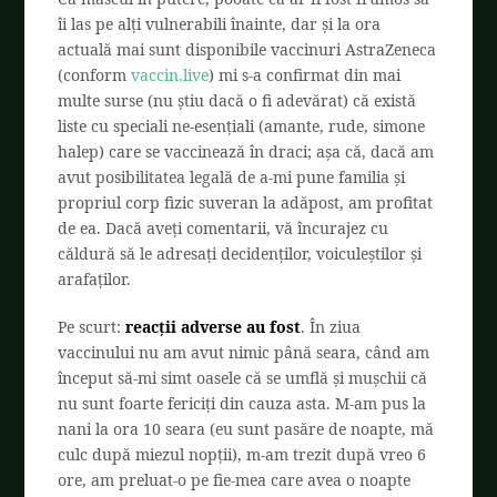
îi las pe alți vulnerabili înainte, dar și la ora
actuală mai sunt disponibile vaccinuri AstraZeneca
(conform
vaccin.live
) mi s-a confirmat din mai
multe surse (nu știu dacă o fi adevărat) că există
liste cu speciali ne-esențiali (amante, rude, simone
halep) care se vaccinează în draci; așa că, dacă am
avut posibilitatea legală de a-mi pune familia și
propriul corp fizic suveran la adăpost, am profitat
de ea. Dacă aveți comentarii, vă încurajez cu
căldură să le adresați decidenților, voiculeștilor și
arafaților.
Pe scurt:
reacții adverse au fost
. În ziua
vaccinului nu am avut nimic până seara, când am
început să-mi simt oasele că se umflă și mușchii că
nu sunt foarte fericiți din cauza asta. M-am pus la
nani la ora 10 seara (eu sunt pasăre de noapte, mă
culc după miezul nopții), m-am trezit după vreo 6
ore, am preluat-o pe fie-mea care avea o noapte