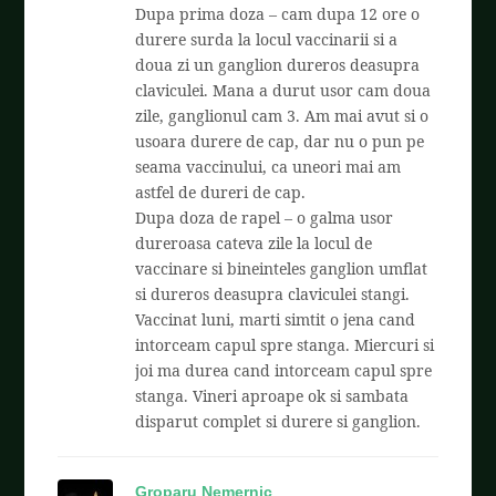
Dupa prima doza – cam dupa 12 ore o
durere surda la locul vaccinarii si a
doua zi un ganglion dureros deasupra
claviculei. Mana a durut usor cam doua
zile, ganglionul cam 3. Am mai avut si o
usoara durere de cap, dar nu o pun pe
seama vaccinului, ca uneori mai am
astfel de dureri de cap.
Dupa doza de rapel – o galma usor
dureroasa cateva zile la locul de
vaccinare si bineinteles ganglion umflat
si dureros deasupra claviculei stangi.
Vaccinat luni, marti simtit o jena cand
intorceam capul spre stanga. Miercuri si
joi ma durea cand intorceam capul spre
stanga. Vineri aproape ok si sambata
disparut complet si durere si ganglion.
Groparu Nemernic