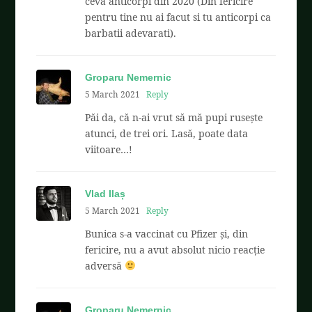
ceva anticorpi din 2020 (Din fericire
pentru tine nu ai facut si tu anticorpi ca
barbatii adevarati).
Groparu Nemernic
5 March 2021
Reply
Păi da, că n-ai vrut să mă pupi rusește
atunci, de trei ori. Lasă, poate data
viitoare…!
Vlad Ilaș
5 March 2021
Reply
Bunica s-a vaccinat cu Pfizer și, din
fericire, nu a avut absolut nicio reacție
adversă
Groparu Nemernic