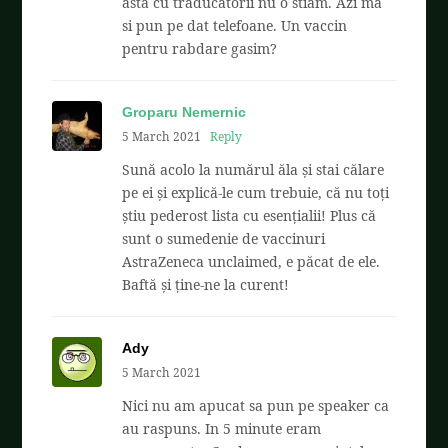
asta cu traducatorii nu o stiam. Azi ma
si pun pe dat telefoane. Un vaccin
pentru rabdare gasim?
Groparu Nemernic
5 March 2021
Reply
Sună acolo la numărul ăla și stai călare
pe ei și explică-le cum trebuie, că nu toți
știu pederost lista cu esențialii! Plus că
sunt o sumedenie de vaccinuri
AstraZeneca unclaimed, e păcat de ele.
Baftă și ține-ne la curent!
Ady
5 March 2021
Nici nu am apucat sa pun pe speaker ca
au raspuns. In 5 minute eram