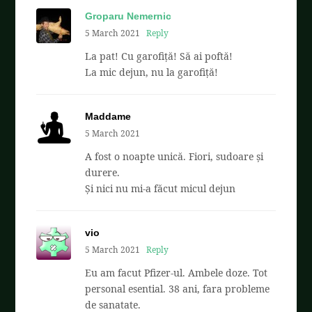
Groparu Nemernic
5 March 2021
Reply
La pat! Cu garofiță! Să ai poftă!
La mic dejun, nu la garofiță!
Maddame
5 March 2021
A fost o noapte unică. Fiori, sudoare și
durere.
Și nici nu mi-a făcut micul dejun
vio
5 March 2021
Reply
Eu am facut Pfizer-ul. Ambele doze. Tot
personal esential. 38 ani, fara probleme
de sanatate.