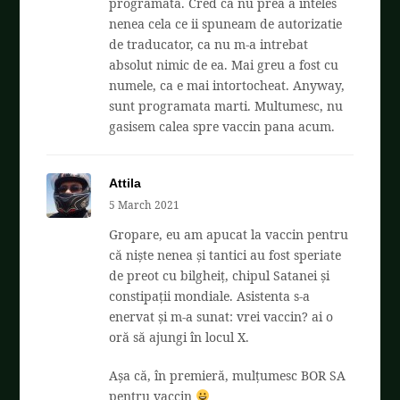
programata. Cred ca nu prea a inteles
nenea cela ce ii spuneam de autorizatie
de traducator, ca nu m-a intrebat
absolut nimic de ea. Mai greu a fost cu
numele, ca e mai intortocheat. Anyway,
sunt programata marti. Multumesc, nu
gasisem calea spre vaccin pana acum.
Attila
5 March 2021
Gropare, eu am apucat la vaccin pentru
că niște nenea și tantici au fost speriate
de preot cu bilgheiț, chipul Satanei și
constipații mondiale. Asistenta s-a
enervat și m-a sunat: vrei vaccin? ai o
oră să ajungi în locul X.
Așa că, în premieră, mulțumesc BOR SA
pentru vaccin