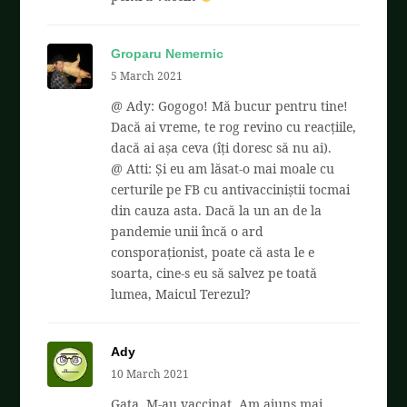
Groparu Nemernic
5 March 2021
@ Ady: Gogogo! Mă bucur pentru tine!
Dacă ai vreme, te rog revino cu reacțiile,
dacă ai așa ceva (îți doresc să nu ai).
@ Atti: Și eu am lăsat-o mai moale cu
certurile pe FB cu antivacciniștii tocmai
din cauza asta. Dacă la un an de la
pandemie unii încă o ard
consporaționist, poate că asta le e
soarta, cine-s eu să salvez pe toată
lumea, Maicul Terezul?
Ady
10 March 2021
Gata. M-au vaccinat. Am ajuns mai