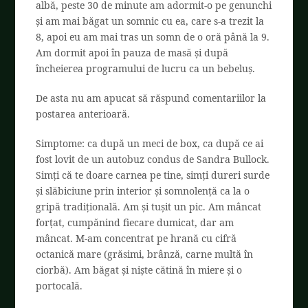
albă, peste 30 de minute am adormit-o pe genunchi
și am mai băgat un somnic cu ea, care s-a trezit la
8, apoi eu am mai tras un somn de o oră până la 9.
Am dormit apoi în pauza de masă și după
încheierea programului de lucru ca un bebeluș.
De asta nu am apucat să răspund comentariilor la
postarea anterioară.
Simptome: ca după un meci de box, ca după ce ai
fost lovit de un autobuz condus de Sandra Bullock.
Simți că te doare carnea pe tine, simți dureri surde
și slăbiciune prin interior și somnolență ca la o
gripă tradițională. Am și tușit un pic. Am mâncat
forțat, cumpănind fiecare dumicat, dar am
mâncat. M-am concentrat pe hrană cu cifră
octanică mare (grăsimi, brânză, carne multă în
ciorbă). Am băgat și niște cătină în miere și o
portocală.