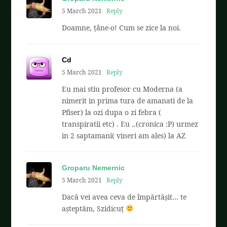
5 March 2021
Reply
Doamne, țâne-o! Cum se zice la noi.
Cd
5 March 2021
Reply
Eu mai stiu profesor cu Moderna (a
nimerit in prima tura de amanati de la
Pfiser) la ozi dupa o zi febra (
transpiratii etc) . Eu ..(cronica :P) urmez
in 2 saptamani( vineri am ales) la AZ
Groparu Nemernic
5 March 2021
Reply
Dacă vei avea ceva de împărtășit… te
așteptăm, Szidicuț