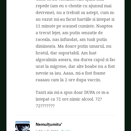
repede (am eu o chestie cu ajunsul mai
devreme), nu a trebuit sa astept, cum m-
au vazut mi-au facut hartiile si intepat si
15 minute pe scaunel cuminte. Noaptea
a trecut lejer, am putin senzatie de
raceala, nas infundat, am tusit putin
dimineata. Ma doare putin umarul, nu
bratul, dar suportabil. Am luat
algocalmin aseara, ma durea capul si fac
urat la migrene, dar alte boabe nu a fost
nevoie sa iau. Aaaa, mi-a fost foame
raaaau cam la 2 ore dupa vaccin.
Tanti aia mi-a spus doar DUPA ce m-a
intepat ca 72 ore nimic alcool. 72?
72???????
Nemulțumitu'