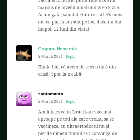
vaccinarii, nu am putut ridica bratul
mai sus de nivelul umarului vreo 2 zile.
Acum gata, sanatate tuturor si let’s move
on, ca parca am stat pe loc, daca nu dat
inapoi, 12 luni din viata!
Groparu Nemernic
5 March 2021
Reply
Haida hai, că avem de scos o țară din
criză! Spor la treabă!
santamanta
5 March 2021
Reply
Am înțeles ca în Israel i-au vaccinat
aproape pe toți aia care vroiau sa se
vaccineze, cu ultraortodocsii nu-și
pierde nimeni timpul să-i convingă de