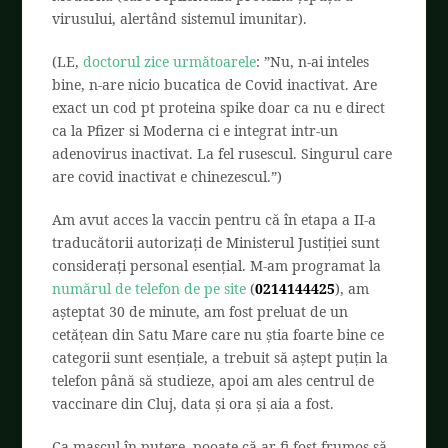
virusului, alertând sistemul imunitar).
(LE,
doctorul zice următoarele
: ”
Nu, n-ai inteles
bine, n-are nicio bucatica de Covid inactivat. Are
exact un cod pt proteina spike doar ca nu e direct
ca la Pfizer si Moderna ci e integrat intr-un
adenovirus inactivat. La fel rusescul. Singurul care
are covid inactivat e chinezescul.
”)
Am avut acces la vaccin pentru că în etapa a II-a
traducătorii autorizați de Ministerul Justiției sunt
considerați personal esențial. M-am programat la
numărul de telefon de pe site
(
0214144425
), am
așteptat 30 de minute, am fost preluat de un
cetățean din Satu Mare care nu știa foarte bine ce
categorii sunt esențiale, a trebuit să aștept puțin la
telefon până să studieze, apoi am ales centrul de
vaccinare din Cluj, data și ora și aia a fost.
Ca mascul în putere, pooate că ar fi fost frumos să