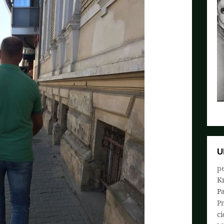
U
pe
K
P
P
ci