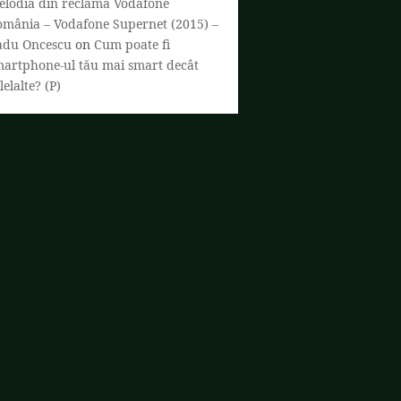
elodia din reclama Vodafone
omânia – Vodafone Supernet (2015) –
adu Oncescu
on
Cum poate fi
martphone-ul tău mai smart decât
lelalte? (P)