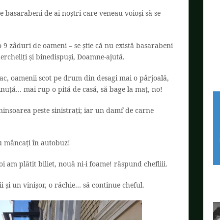
de basarabeni de-ai noștri care veneau voioși să se
o 9 zâduri de oameni – se știe că nu există basarabeni
ercheliți și binedispuși, Doamne-ajută.
mac, oamenii scot pe drum din desagi mai o pârjoală,
ninuță… mai rup o pită de casă, să bage la maț, no!
ninsoarea peste sinistrați; iar un damf de carne
nu mâncați în autobuz!
oi am plătit biliet, nouă ni-i foame! răspund chefliii.
i și un vinișor, o răchie… să continue cheful.