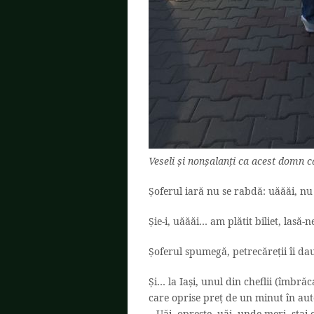
Veseli și nonșalanți ca acest domn c
Șoferul iară nu se rabdă: uăăăi, n
Șie-i, uăăăi… am plătit biliet, lasă-
Șoferul spumegă, petrecăreții îi dau
Și… la Iași, unul din cheflii (îmbrăc
care oprise preț de un minut în aut
– Uăi, oprește, uăi, unde meri, stai