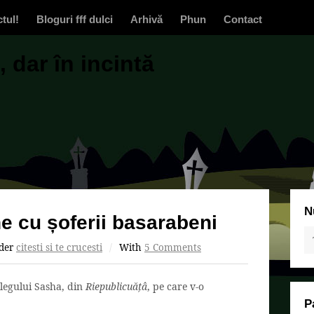
ctul!
Bloguri fff dulci
Arhivă
Phun
Contact
 dar în incintă
N
ne cu șoferii basarabeni
der
citesti si te crucesti
/
With
5 Comments
legului Sasha, din
Riepublicuățâ
, pe care v-o
P