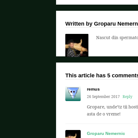
Written by Groparu Nemern
Nascut din spermatoz
This article has 5 comment
remus
26 September 2017
Reply
Gropare, unde’tz tii host
asta de o vreme!
Groparu Nemernic