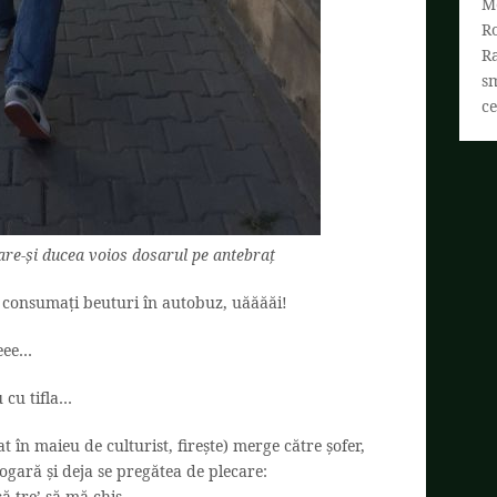
M
R
R
s
ce
are-și ducea voios dosarul pe antebraț
u consumați beuturi în autobuz, uăăăăi!
neee…
 cu tifla…
at în maieu de culturist, firește) merge către șofer,
ogară și deja se pregătea de plecare:
 că tre’ să mă chiș…