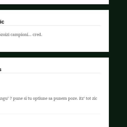
ic
oizi campioni... cred.
s
ingu’ ? pune si tu optiune sa punem poze. itz’ tot zic