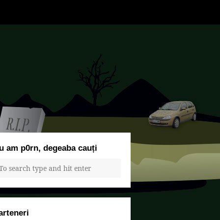
u am p0rn, degeaba cauți
arteneri