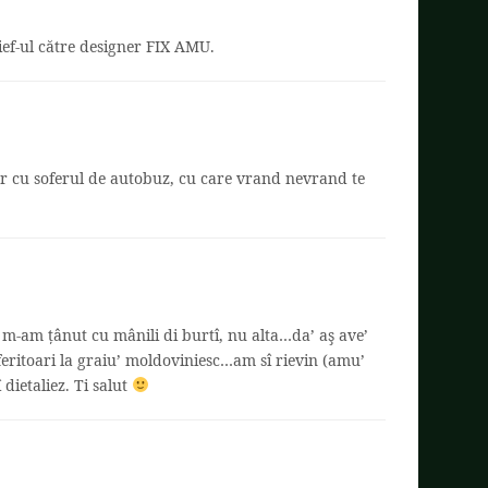
ef-ul către designer FIX AMU.
ar cu soferul de autobuz, cu care vrand nevrand te
 m-am țânut cu mânili di burtî, nu alta…da’ aş ave’
eritoari la graiu’ moldoviniesc…am sî rievin (amu’
dietaliez. Ti salut