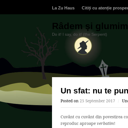
La Zu Haus
Citiți cu atenție prospe
Râdem și glumim,
Do it! I say, do it! (the Serpent)
Un sfat: nu te pu
Posted on
25 September 2017
/
Un
Cuvânt cu cuvânt din povestirea co
reproduc aproape
verbatim
!