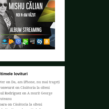
ltimele lovituri
ter
on
Da, am iPhone, nu mai trageți
ronwurst
on
Căsătoria la olteni
aul Rodriguez
on
A murit George
ruteanu
oara
on
Căsătoria la olteni