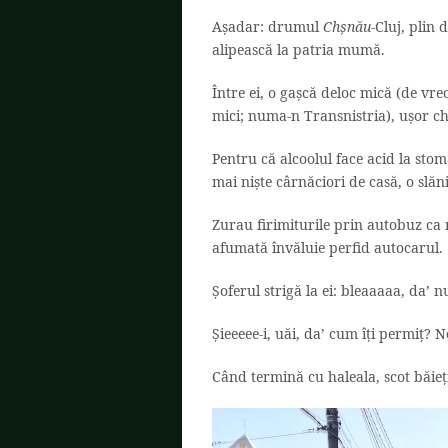
Așadar: drumul
Chșnău
-Cluj, plin 
alipească la patria mumă.
Între ei, o gașcă deloc mică (de vre
mici; numa-n Transnistria), ușor ch
Pentru că alcoolul face acid la sto
mai niște cârnăciori de casă, o slă
Zurau firimiturile prin autobuz ca 
afumată învăluie perfid autocarul.
Șoferul strigă la ei: bleaaaaa, da’ 
Șieeeee-i, uăi, da’ cum îți permiț? N
Când termină cu haleala, scot băieți