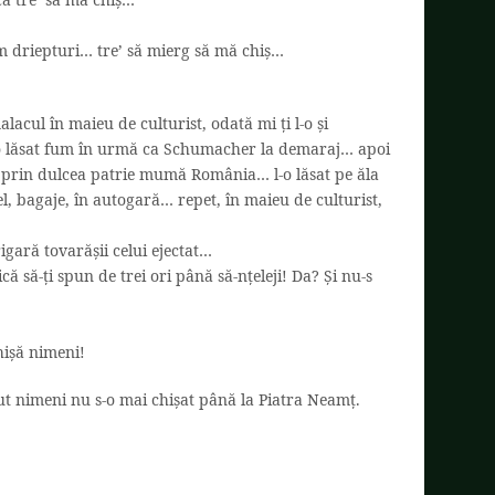
am driepturi… tre’ să mierg să mă chiș…
lacul în maieu de culturist, odată mi ți l-o și
 o lăsat fum în urmă ca Schumacher la demaraj… apoi
, prin dulcea patrie mumă România… l-o lăsat pe ăla
fel, bagaje, în autogară… repet, în maieu de culturist,
igară tovarășii celui ejectat…
ă să-ți spun de trei ori până să-nțeleji! Da? Și nu-s
hișă nimeni!
lut nimeni nu s-o mai chișat până la Piatra Neamț.