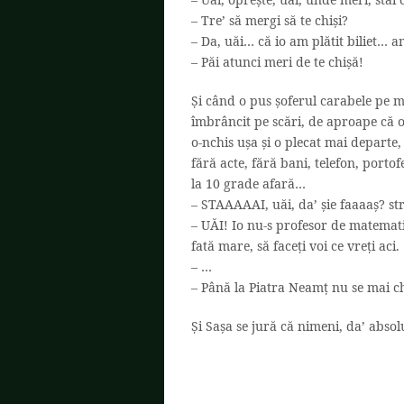
– Tre’ să mergi să te chiși?
– Da, uăi… că io am plătit biliet… 
– Păi atunci meri de te chișă!
Și când o pus șoferul carabele pe ma
îmbrâncit pe scări, de aproape că
o-nchis ușa și o plecat mai departe
fără acte, fără bani, telefon, porto
la 10 grade afară…
– STAAAAAI, uăi, da’ șie faaaaș? str
– UĂI! Io nu-s profesor de matematic
fată mare, să faceți voi ce vreți aci.
– …
– Până la Piatra Neamț nu se mai c
Și Sașa se jură că nimeni, da’ abso