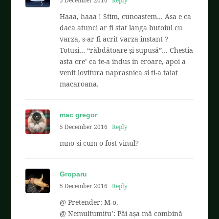
5 December 2016
Reply
Haaa, haaa ! Stim, cunoastem… Asa e ca
daca atunci ar fi stat langa butoiul cu
varza, s-ar fi acrit varza instant ?
Totusi… “răbdătoare și supusă”… Chestia
asta cre’ ca te-a indus in eroare, apoi a
venit lovitura naprasnica si ti-a taiat
macaroana.
mac gregor
5 December 2016
Reply
mno si cum o fost vinul?
Groparu
5 December 2016
Reply
@ Pretender: M-o.
@ Nemultumitu’: Păi așa mă combină