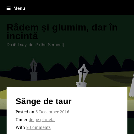
Menu
Râdem și glumim, dar în
incintă
Do it! I say, do it! (the Serpent)
Sânge de taur
Posted on
5 December 2016
Under
de pe planeta
With
9 Comments