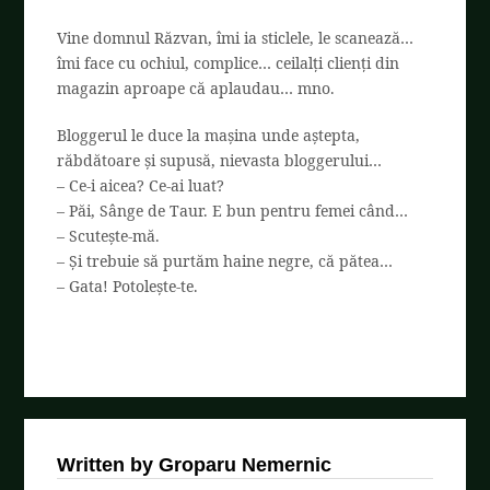
Vine domnul Răzvan, îmi ia sticlele, le scanează…
îmi face cu ochiul, complice… ceilalți clienți din
magazin aproape că aplaudau… mno.
Bloggerul le duce la mașina unde aștepta,
răbdătoare și supusă, nievasta bloggerului…
– Ce-i aicea? Ce-ai luat?
– Păi, Sânge de Taur. E bun pentru femei când…
– Scutește-mă.
– Și trebuie să purtăm haine negre, că pătea…
– Gata! Potolește-te.
Written by Groparu Nemernic