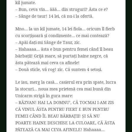
kil jumate.
– Bun, ceva vin… ăăă… din struguri? Ăsta ce e?
– Sânge de taur! 14 lei, că nu-i la ofertă.
Mno… la un kil jumate, 14 lei fiola… oricum îl fierb
cu scorțișoară și condimente… ce mai contează?
– Apăi dați-mi Sânge de Taur, zic.
– Hahaaaa… ăsta e bun pentru femei când îl beau
bărbații! Grijă mare, să purtați haine negre, că
ăsta pătează mai ceva ca afinele!
– Două sticle, vă rog! zic. Că suntem 4 setoși.
Le iau, merg la casă… casierul era prin spate, lucra
la stocuri… noua mea prietenă cea mai bună din
Unicarm strigă în gura mare:
– RĂZVAN! HAI LA DOMNU’, CĂ TOCMAI I-AM ZIS
CĂ VINUL ĂSTA PENTRU FIERT E BUN PENTRU
FEMEI CÂND ÎL BEAU BĂRBAȚII! ȘI SĂ NU
POARTE HAINE DESCHISE LA CULOARE, CĂ ĂSTA
PĂTEAZĂ CA MAI CEVA AFINELE! Hahaaaa…