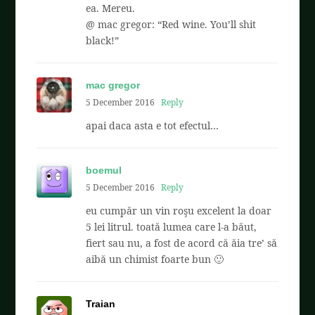
ea. Mereu.
@ mac gregor: “Red wine. You’ll shit
black!”
mac gregor
5 December 2016
Reply
apai daca asta e tot efectul…
boemul
5 December 2016
Reply
eu cumpăr un vin roşu excelent la doar
5 lei litrul. toată lumea care l-a băut,
fiert sau nu, a fost de acord că ăia tre’ să
aibă un chimist foarte bun 🙂
Traian