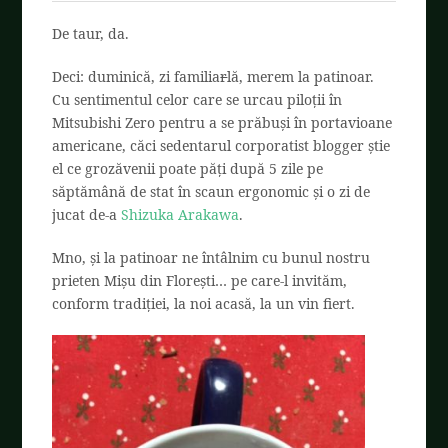
De taur, da.
Deci: duminică, zi familia
r
lă, merem la patinoar.
Cu sentimentul celor care se urcau piloții în
Mitsubishi Zero pentru a se prăbuși în portavioane
americane, căci sedentarul corporatist blogger știe
el ce grozăvenii poate păți după 5 zile pe
săptămână de stat în scaun ergonomic și o zi de
jucat de-a
Shizuka Arakawa
.
Mno, și la patinoar ne întâlnim cu bunul nostru
prieten Mișu din Florești… pe care-l invităm,
conform tradiției, la noi acasă, la un vin fiert.