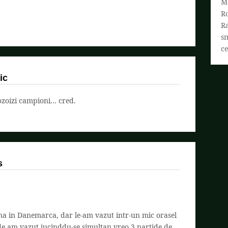
M
R
R
s
ce
ic
oizi campioni... cred.
s
na in Danemarca, dar le-am vazut intr-un mic orasel
e am vazut jucinddu-se simultan vreo 3 partide de