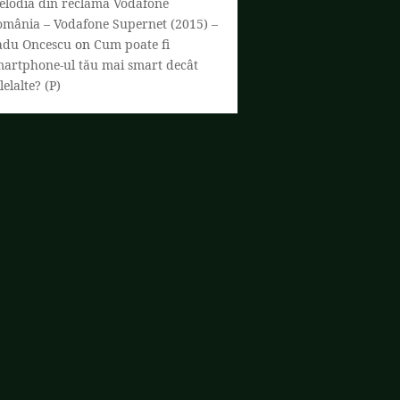
elodia din reclama Vodafone
omânia – Vodafone Supernet (2015) –
adu Oncescu
on
Cum poate fi
martphone-ul tău mai smart decât
lelalte? (P)