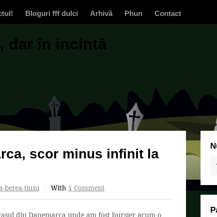
ctul!
Bloguri fff dulci
Arhivă
Phun
Contact
 dar în incintă
N
a, scor minus infinit la
a-berea-tiuni
/
With
1 Comment
P
orașul din Danemarca unde am fost bursier acum o