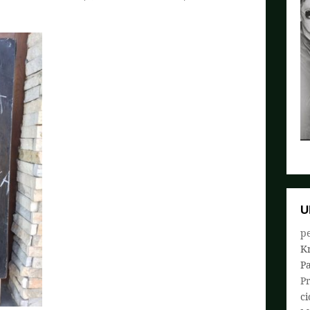
U
pe
K
P
P
ci