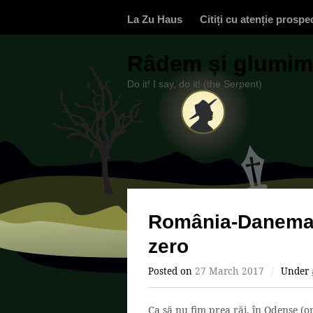
La Zu Haus
Citiți cu atenție prospe
Râdem și glumim,
Do it! I say, do it! (the Serpent)
România-Danemarc
zero
Posted on
27 March 2017
/
Under
Ca să nu fim prea răi, în Odense (