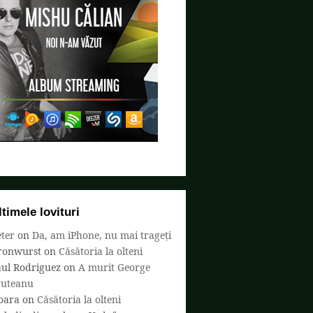
ltimele lovituri
ter
on
Da, am iPhone, nu mai trageți
ronwurst
on
Căsătoria la olteni
aul Rodriguez
on
A murit George
ruteanu
oara
on
Căsătoria la olteni