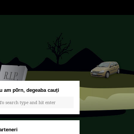
u am p0rn, degeaba cauți
arteneri