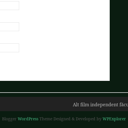
Alt film independent făcu
Blogger
WordPress
Theme Designed & Developed by
WPExplorer