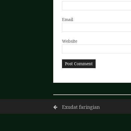
Email
Website
Exudat faringian