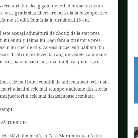
3 terenuri din alea gigant de fotbal numai în drum
e vrei, gratis și la liber: are țara aia la baze sportive
cât n-o să aibă România în următorii 15 ani.
 este aceiași adunătură de obosiți de la stat prea
ii lui Mutu și faima lui Hagi fără a transpira prea
i azi n-au chef de duș. Aceiași incoerenți bâlbâiți din
clase ridicați de proteveu la rang de vedete comunale,
 să-și ia o mașină cu și mai mulți cai putere și o
primit cele mai bune condiții de antrenament, cele mai
ari salarii și cele mai scumpe stadioane din istoria
ți jucători și cele mai dezastruoase rezultate.
kampf.
VĂ TREBUIE?
 zilei astăzi dimineață, la Casa Maramureșeană din