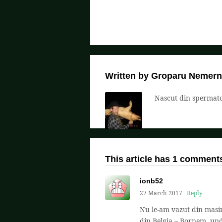
Written by Groparu Nemern
Nascut din spermatoz
This article has 1 comment
ionb52
27 March 2017
Reply
Nu le-am vazut din masi
din Belgia – Bornem, und