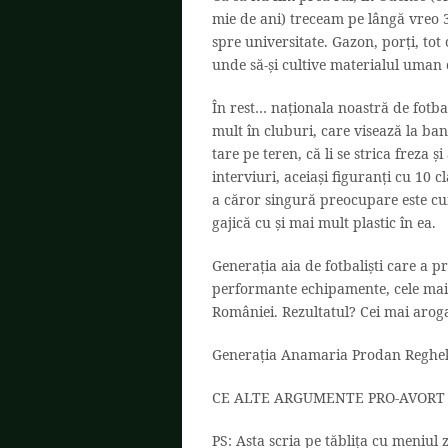
mie de ani) treceam pe lângă vreo 
spre universitate. Gazon, porți, tot c
unde să-și cultive materialul uman 
În rest… naționala noastră de fotbal
mult în cluburi, care visează la ban
tare pe teren, că li se strica freza ș
interviuri, aceiași figuranți cu 10 
a căror singură preocupare este cum
gajică cu și mai mult plastic în ea.
Generația aia de fotbaliști care a 
performante echipamente, cele mai m
României. Rezultatul? Cei mai arogan
Generația Anamaria Prodan Reghe
CE ALTE ARGUMENTE PRO-AVORT 
PS: Asta scria pe tăblița cu meniul