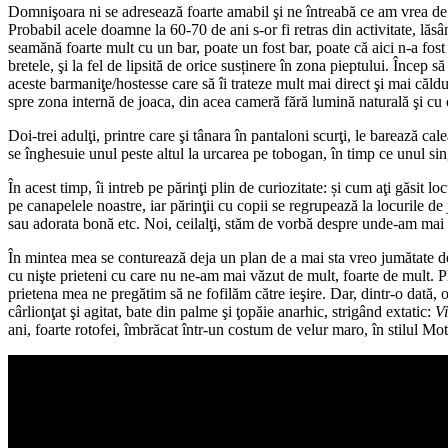
Domnişoara ni se adresează foarte amabil şi ne întreabă ce am vrea de bă
Probabil acele doamne la 60-70 de ani s-or fi retras din activitate, lăsâ
seamănă foarte mult cu un bar, poate un fost bar, poate că aici n-a f
bretele, şi la fel de lipsită de orice susținere în zona pieptului. Încep
aceste barmaniţe/hostesse care să îi trateze mult mai direct şi mai căldur
spre zona internă de joaca, din acea cameră fără lumină naturală şi 
Doi-trei adulţi, printre care şi tânara în pantaloni scurţi, le barează cale
se înghesuie unul peste altul la urcarea pe tobogan, în timp ce unul sing
În acest timp, îi intreb pe părinţi plin de curiozitate: și cum aţi găsit 
pe canapelele noastre, iar părinţii cu copii se regrupează la locurile 
sau adorata bonă etc. Noi, ceilalţi, stăm de vorbă despre unde-am mai
În mintea mea se conturează deja un plan de a mai sta vreo jumătate d
cu nişte prieteni cu care nu ne-am mai văzut de mult, foarte de mult. Pl
prietena mea ne pregătim să ne fofilăm către ieşire. Dar, dintr-o dată,
cârlionţat şi agitat, bate din palme şi ţopăie anarhic, strigând extatic:
V
ani, foarte rotofei, îmbrăcat într-un costum de velur maro, în stilul M