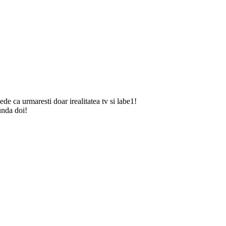
de ca urmaresti doar irealitatea tv si labe1!
unda doi!