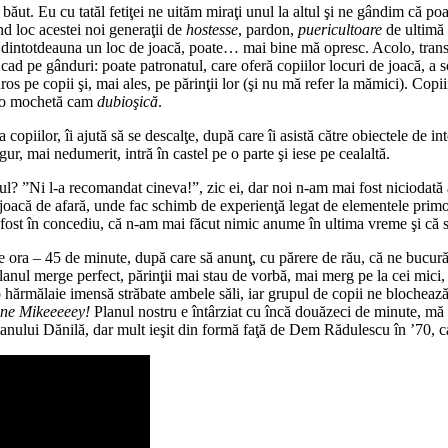
ut. Eu cu tatăl fetiţei ne uităm miraţi unul la altul şi ne gândim că poat
nd loc acestei noi generaţii de
hostesse
, pardon,
puericultoare
de ultimă 
ost dintotdeauna un loc de joacă, poate… mai bine mă opresc. Acolo, tr
 să cad pe gânduri: poate patronatul, care oferă copiilor locuri de joacă,
os pe copii şi, mai ales, pe părinţii lor (şi nu mă refer la mămici). Copii
cu o mochetă cam
dubioşică
.
a copiilor, îi ajută să se descalţe, după care îi asistă către obiectele de i
ur, mai nedumerit, intră în castel pe o parte şi iese pe cealaltă.
locul? ”Ni l-a recomandat cineva!”, zic ei, dar noi n-am mai fost niciodată
de joacă de afară, unde fac schimb de experienţă legat de elementele primo
 fost în concediu, că n-am mai făcut nimic anume în ultima vreme şi că 
e ora – 45 de minute, după care să anunţ, cu părere de rău, că ne bucură
anul merge perfect, părinţii mai stau de vorbă, mai merg pe la cei mici, m
 o hărmălaie imensă străbate ambele săli, iar grupul de copii ne blochea
ine Mikeeeeey!
Planul nostru e întârziat cu încă douăzeci de minute, mă
otanului Dănilă, dar mult ieşit din formă faţă de Dem Rădulescu în ’70, c