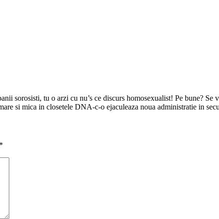
ii sorosisti, tu o arzi cu nu’s ce discurs homosexualist! Pe bune? Se ve
-mare si mica in closetele DNA-c-o ejaculeaza noua administratie in sec
*