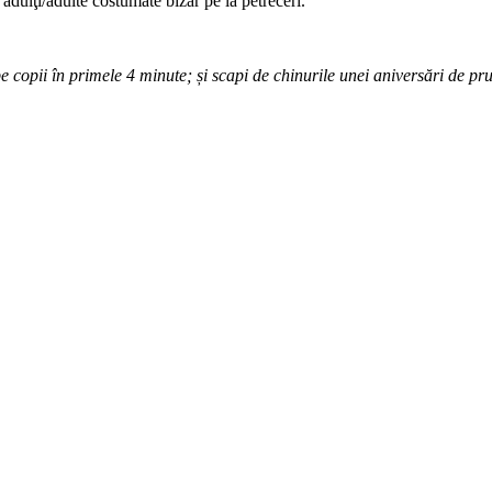
dulţi/adulte costumate bizar pe la petreceri.
 copii în primele 4 minute; și scapi de chinurile unei aniversări de pr