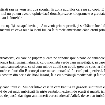
rtizaţi sau ne vom regrupa spontan în zona adulţilor care nu au copii. E
r nici nu putem avea o opinie dacă douaăsprezece kilograme e o greutate s
 iau la întrebări.
icuţa îşi asteaptă invitaţii. Am venit printre primii, şi străbătem locul 
imentul că ceva nu e la locul lui, ca în filmele americane când eroul prin
ărbătoritei, cu care ne pupăm şi care ne conduc spre o zonă de canapele, 
joacă fără lumină naturală, cu o mochetă verde cam nespălăţică, în care s
 sunt cam soioşele, ca şi cum mii de adulţi sau copii, greu de spus, ar fi
nele cluburi din Bucureşti care nu se omoară să fie curăţenia perfectă. Mă
n costum din acela de Bio-Hazard, îl ia cu o mănuşă medicinală şi îl duc
y când intra cu Mulder într-o casă în care bănuia că gazdele sunt nişte
e
 de cei mici, îmbrăcată în nişte pantaloni extrem de scurţi si mulaţi, iar
loc de joacă, dar sigur am nimerit corect adresa? Adică, de ce s-ar îmbră