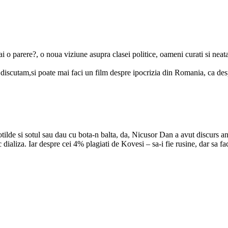
o parere?, o noua viziune asupra clasei politice, oameni curati si neata
discutam,si poate mai faci un film despre ipocrizia din Romania, ca des
otilde si sotul sau dau cu bota-n balta, da, Nicusor Dan a avut discurs
fac dializa. Iar despre cei 4% plagiati de Kovesi – sa-i fie rusine, dar sa