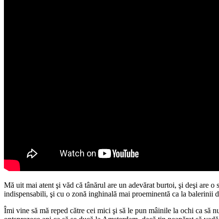
Mă uit mai atent şi văd că tânărul are un adevărat burtoi, şi deşi are o
indispensabili, şi cu o zonă inghinală mai proeminentă ca la balerinii 
Îmi vine să mă reped către cei mici şi să le pun mâinile la ochi ca să n