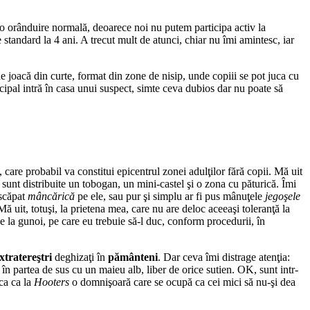
 o orânduire normală, deoarece noi nu putem participa activ la
tandard la 4 ani. A trecut mult de atunci, chiar nu îmi amintesc, iar
de joacă din curte, format din zone de nisip, unde copiii se pot juca cu
cipal intră în casa unui suspect, simte ceva dubios dar nu poate să
care probabil va constitui epicentrul zonei adulţilor fără copii. Mă uit
unt distribuite un tobogan, un mini-castel şi o zona cu păturică. Îmi
 scăpat
mâncărică
pe ele, sau pur şi simplu ar fi pus mânuţele
jegoşele
 uit, totuşi, la prietena mea, care nu are deloc aceeaşi toleranţă la
e la gunoi, pe care eu trebuie să-l duc, conform procedurii, în
xtratereştri
deghizaţi în
pământeni
. Dar ceva îmi distrage atenţia:
 în partea de sus cu un maieu alb, liber de orice sutien. OK, sunt intr-
ca ca la
Hooters
o domnişoară care se ocupă ca cei mici să nu-şi dea