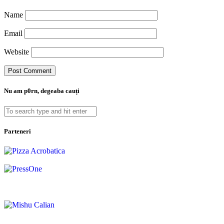
Name
Email
Website
Nu am p0rn, degeaba cauți
Parteneri