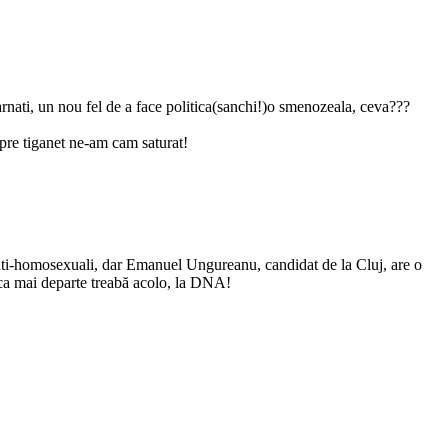
rnati, un nou fel de a face politica(sanchi!)o smenozeala, ceva???
pre tiganet ne-am cam saturat!
 anti-homosexuali, dar Emanuel Ungureanu, candidat de la Cluj, are o
 faca mai departe treabă acolo, la DNA!