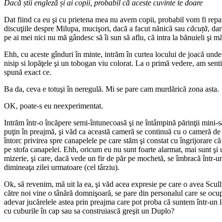
Dacă știi engleză și ai copii, probabil că aceste cuvinte te doare
Dat fiind ca eu şi cu prietena mea nu avem copii, probabil vom fi repa
discuţiile despre Milupa, mucişori, dacă a facut nănică sau
căcuță
, da
pe ai mei nici nu mă gândesc să îi sun să aflu, că intra la bănuieli şi mă
Ehh, cu aceste gînduri în minte, intrăm în curtea locului de joacă unde m
nisip si lopăţele şi un tobogan viu colorat. La o primă vedere, am sent
spună exact ce.
Ba da, ceva e totuşi în neregulă. Mi se pare cam murdărică zona asta.
OK, poate-s eu neexperimentat.
Intrăm într-o încăpere semi-întunecoasă şi ne întâmpină părinţii mini-s
puţin în preajmă, şi văd ca această cameră se continuă cu o cameră de 
întorc privirea spre canapelele pe care stăm şi constat cu îngrijorare că
pe stofa canapelei. Ehh, oricum eu nu sunt foarte alarmat, mai sunt şi u
mizerie, şi care, dacă vede un fir de păr pe mochetă, se îmbracă într-u
dimineaţa zilei urmatoare (cel târziu).
Ok, să revenim, mă uit la ea, şi văd acea expresie pe care o avea Scull
către noi vine o tânără domnişoară, se pare din personalul care se ocupă
adevar jucărelele astea prin preajma care pot proba că suntem într-un 
cu cuburile în cap sau sa construiască greşit un Duplo?