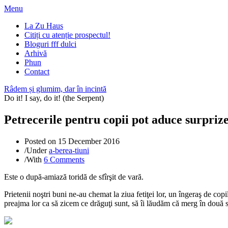
Menu
La Zu Haus
Citiți cu atenție prospectul!
Bloguri fff dulci
Arhivă
Phun
Contact
Râdem și glumim, dar în incintă
Do it! I say, do it! (the Serpent)
Petrecerile pentru copii pot aduce surprize
Posted on
15 December 2016
/
Under
a-berea-tiuni
/
With
6 Comments
Este o după-amiază toridă de sfîrşit de vară.
Prietenii noştri buni ne-au chemat la ziua fetiţei lor, un îngeraş de copi
preajma lor ca să zicem ce drăguţi sunt, să îi lăudăm că merg în două 