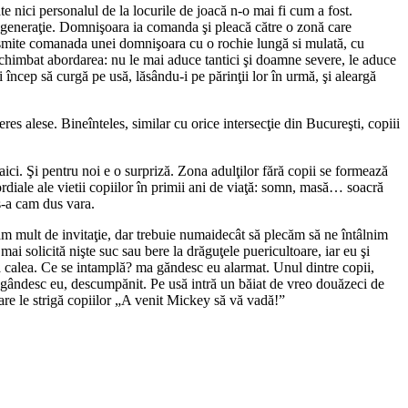
e nici personalul de la locurile de joacă n-o mai fi cum a fost.
generaţie. Domnişoara ia comanda şi pleacă către o zonă care
ansmite comanada unei domnişoara cu o rochie lungă si mulată, cu
 a schimbat abordarea: nu le mai aduce tantici şi doamne severe, le aduce
i încep să curgă pe usă, lăsându-i pe părinţii lor în urmă, şi aleargă
nteres alese. Bineînteles, similar cu orice intersecţie din Bucureşti, copiii
 aici. Şi pentru noi e o surpriză. Zona adulţilor fără copii se formează
rdiale ale vietii copiilor în primii ani de viaţă: somn, masă… soacră
s-a cam dus vara.
m mult de invitaţie, dar trebuie numaidecât să plecăm să ne întâlnim
ai solicită nişte suc sau bere la drăguţele puericultoare, iar eu şi
ză calea. Ce se intamplă? ma găndesc eu alarmat. Unul dintre copii,
 gândesc eu, descumpănit. Pe usă intră un băiat de vreo douăzeci de
are le strigă copiilor „A venit Mickey să vă vadă!”