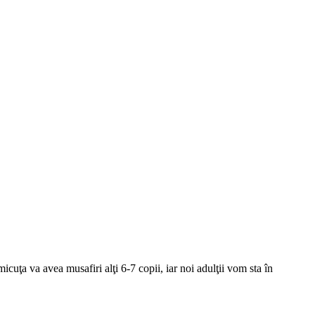
micuţa va avea musafiri alţi 6-7 copii, iar noi adulţii vom sta în