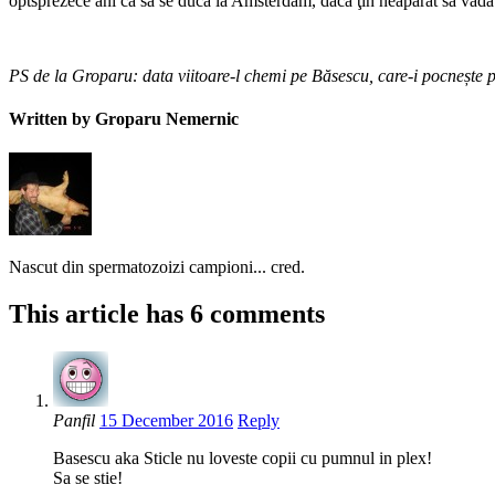
optsprezece ani ca să se ducă la Amsterdam, dacă ţin neapărat să vadă a
PS de la Groparu: data viitoare-l chemi pe Băsescu, care-i pocnește pe
Written by Groparu Nemernic
Nascut din spermatozoizi campioni... cred.
This article has 6 comments
Panfil
15 December 2016
Reply
Basescu aka Sticle nu loveste copii cu pumnul in plex!
Sa se stie!