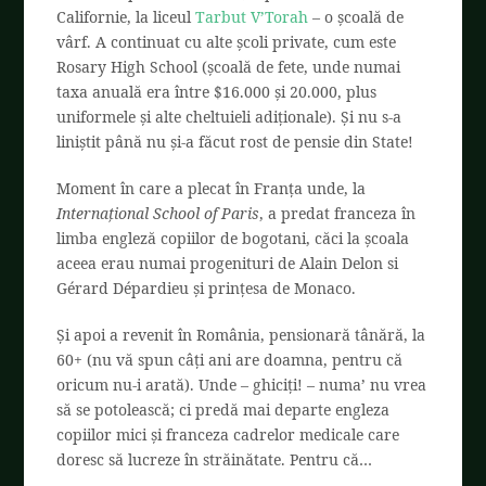
Californie, la liceul
Tarbut V’Torah
– o școală de
vârf. A continuat cu alte școli private, cum este
Rosary High School (școală de fete, unde numai
taxa anuală era între $16.000 și 20.000, plus
uniformele și alte cheltuieli adiționale). Și nu s-a
liniștit până nu și-a făcut rost de pensie din State!
Moment în care a plecat în Franța unde, la
Internațional School of Paris
, a predat franceza în
limba engleză copiilor de bogotani, căci la școala
aceea erau numai progenituri de Alain Delon si
Gérard Dépardieu și prințesa de Monaco.
Și apoi a revenit în România, pensionară tânără, la
60+ (nu vă spun câți ani are doamna, pentru că
oricum nu-i arată). Unde – ghiciți! – numa’ nu vrea
să se potolească; ci predă mai departe engleza
copiilor mici și franceza cadrelor medicale care
doresc să lucreze în străinătate. Pentru că…