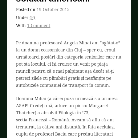
Posted on
19 October 2015
Under
(P)
With
1 Comment
Pe doamna profesoară Angela Mihai am ”agățat-o”
la un domn ceasornicar din Cluj – sper eu, eroul
următoarei postări din categoria seniorilor care nu
pot sta locului, ci își croiesc un venit pe piața
muncii pentru că e mai palpitant așa decât să-ți
petreci zilele cu plimbări gratis și nesfârșite pe
autobuzele companiei de transport în comun.
Doamna Mihai (a cărei poză urmează s-o primesc
ASAP! Credeți-mă, aduce un pic cu Margaret
Thatcher) a absolvit Filologia în ’73,
secția Franceză – Română. Aveam să aflu că am
tremurat, la câțiva ani distanță, în fața aceluiași
cuplu de profesori Baciu care predau literaturi