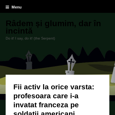
Menu
Râdem și glumim, dar în
incintă
Do it! I say, do it! (the Serpent)
Fii activ la orice varsta:
profesoara care i-a
invatat franceza pe
soldatii americani