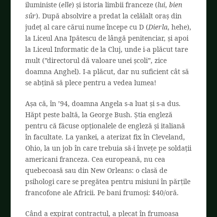
iluministe (
elle
) și istoria limbii franceze (
lui
,
bien
sûr
). După absolvire a predat la celălalt oraș din
județ al care cărui nume începe cu D (
Dierla
, hehe),
la Liceul Ana Ipătescu de lângă penitenciar, și apoi
la Liceul Informatic de la Cluj, unde i-a plăcut tare
mult (”directorul dă valoare unei școli”, zice
doamna Anghel). I-a plăcut, dar nu suficient cât să
se abțină să plece pentru a vedea lumea!
Așa că, în ’94, doamna Angela s-a luat și s-a dus.
Hăpt peste baltă, la George Bush. Știa engleză
pentru că făcuse opționalele de engleză și italiană
în facultate. La yankei, a aterizat fix în Cleveland,
Ohio, la un job în care trebuia să-i învețe pe soldații
americani franceza. Cea europeană, nu cea
quebecoasă sau din New Orleans: o clasă de
psihologi care se pregătea pentru misiuni în părțile
francofone ale Africii. Pe bani frumoși: $40/oră.
Când a expirat contractul, a plecat în frumoasa