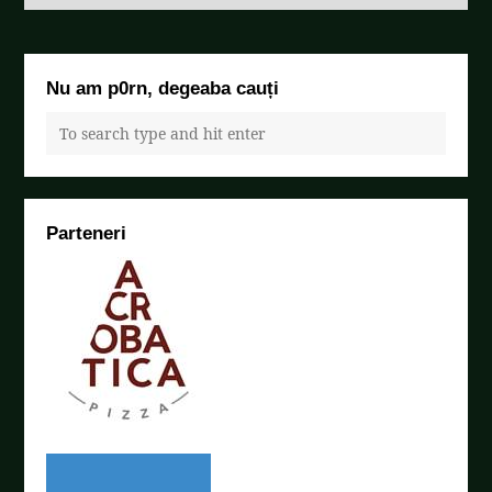
Nu am p0rn, degeaba cauți
Parteneri