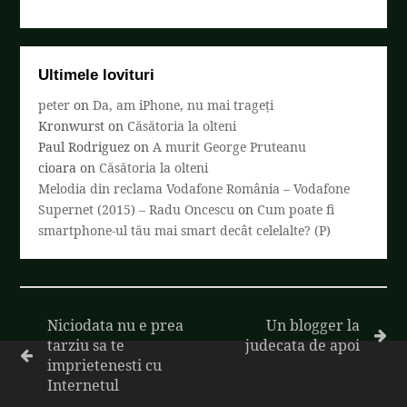
Ultimele lovituri
peter
on
Da, am iPhone, nu mai trageți
Kronwurst
on
Căsătoria la olteni
Paul Rodriguez
on
A murit George Pruteanu
cioara
on
Căsătoria la olteni
Melodia din reclama Vodafone România – Vodafone
Supernet (2015) – Radu Oncescu
on
Cum poate fi
smartphone-ul tău mai smart decât celelalte? (P)
Niciodata nu e prea
Un blogger la
tarziu sa te
judecata de apoi
imprietenesti cu
Internetul