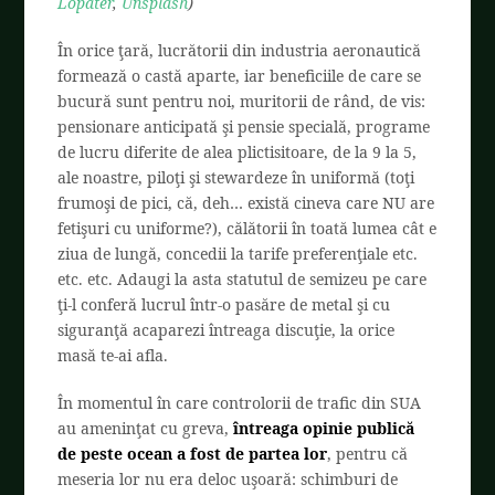
Lopater
,
Unsplash
)
În orice ţară, lucrătorii din industria aeronautică
formează o castă aparte, iar beneficiile de care se
bucură sunt pentru noi, muritorii de rând, de vis:
pensionare anticipată şi pensie specială, programe
de lucru diferite de alea plictisitoare, de la 9 la 5,
ale noastre, piloţi şi stewardeze în uniformă (toţi
frumoşi de pici, că, deh… există cineva care NU are
fetişuri cu uniforme?)
, călătorii în toată lumea cât e
ziua de lungă, concedii la tarife preferenţiale etc.
etc. etc. Adaugi la asta statutul de semizeu pe care
ţi-l conferă lucrul într-o pasăre de metal şi cu
siguranţă acaparezi întreaga discuţie, la orice
masă te-ai afla.
În momentul în care controlorii de trafic din SUA
au ameninţat cu greva,
întreaga opinie publică
de peste ocean a fost de partea lor
, pentru că
meseria lor nu era deloc uşoară: schimburi de