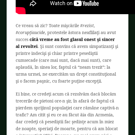
Ce vreau să zic? Toate mişcările
#rezist
,
#corupţiaucide
, protestele ăstora neaflilaţi au avut
succes
câtă vreme au fost glasul onest şi sincer
al revoltei
. Şi sunt convins că avem simpatizanţi şi
printre indecişi şi chiar printre pesediştii
cumsecade (care mai sunt, dacă mai sunt), care
aplaudă, în sinea lor, faptul că “neam trezit”: la
urma urmei, ne exercităm un drept constituţional
şi o facem paşnic, cu foarte puţine excepţii.
Ei bine, ce credeţi acum că rezolvăm dacă blocăm
trecerile de pietoni ore-n şir, în afară de faptul că
pierdem sprijinul populaţiei care rămâne captivă-n
trafic? Am citit şi eu ce au făcut ăia din Armenia,
dar credeţi că pesediştii fac şedinţe acum în miez
de noapte, speriaţi de moarte, pentru că am blocat