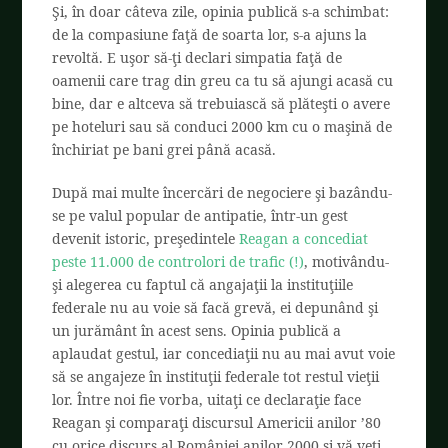
Şi, în doar câteva zile, opinia publică s-a schimbat:
de la compasiune faţă de soarta lor, s-a ajuns la
revoltă. E uşor să-ţi declari simpatia faţă de
oamenii care trag din greu ca tu să ajungi acasă cu
bine, dar e altceva să trebuiască să plăteşti o avere
pe hoteluri sau să conduci 2000 km cu o maşină de
închiriat pe bani grei până acasă.
După mai multe încercări de negociere şi bazându-
se pe valul popular de antipatie, într-un gest
devenit istoric, preşedintele
Reagan a concediat
peste 11.000 de controlori de trafic (!)
, motivându-
şi alegerea cu faptul că angajaţii la instituţiile
federale nu au voie să facă grevă, ei depunând şi
un jurământ în acest sens. Opinia publică a
aplaudat gestul, iar concediaţii nu au mai avut voie
să se angajeze în instituţii federale tot restul vieţii
lor. Între noi fie vorba, uitaţi ce declaraţie face
Reagan şi comparaţi discursul Americii anilor ’80
cu orice discurs al României anilor 2000 şi vă veţi