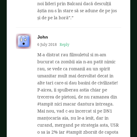
noi lideri prin Balcani dacă desculții
ăștia nu-s în stare să se adune de pe jos
și de pe la horă”.”
John
6 July 2018
Reply
M-a distrat rau filmuletul si m-am
bucurat ca zombii aia n-au patit nimic
rau, se vede ca romanii au un spirit
umanitar mult mai dezvoltat decat in
alte tari care-si dau basini de civilizatie!
P-aicea, ii spulberau astia chiar pe
trecerea de pietoni, de nu ramanea din
#tampit nici macar dantura intreaga.
Mai nou, vad c-au incercat si pe DN1
manțocaria aia, nu le-a iesit, dar in
curand, mergand pe strategia asta, USR
o sa ia 2% iar #tampit zborsit de capota