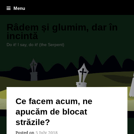
Menu
Râdem și glumim, dar în
incintă
Do it! I say, do it! (the Serpent)
Ce facem acum, ne
apucăm de blocat
străzile?
Posted on
5 July 2018