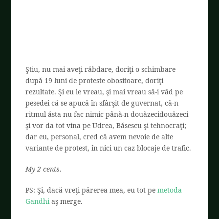
Ştiu, nu mai aveţi răbdare, doriţi o schimbare
după 19 luni de proteste obositoare, doriţi
rezultate. Şi eu le vreau, şi mai vreau să-i văd pe
pesedei că se apucă în sfârşit de guvernat, că-n
ritmul ăsta nu fac nimic până-n douăzecidouăzeci
şi vor da tot vina pe Udrea, Băsescu şi tehnocraţi;
dar eu, personal, cred că avem nevoie de alte
variante de protest, în nici un caz blocaje de trafic.
My 2 cents
.
PS: Şi, dacă vreţi părerea mea, eu tot pe
metoda
Gandhi
aş merge.