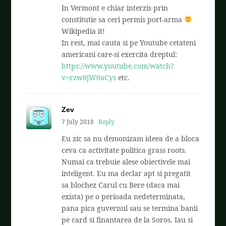
In Vermont e chiar interzis prin
constitutie sa ceri permis port-arma
Wikipedia it!
In rest, mai cauta si pe Youtube cetateni
americani care-si exercita dreptul:
https://www.youtube.com/watch?
v=rzw8jW0aCys
etc.
Zev
7 July 2018
Reply
Eu zic sa nu demonizam ideea de a bloca
ceva ca activitate politica grass roots.
Numai ca trebuie alese obiectivele mai
inteligent. Eu ma declar apt si pregatit
sa blochez Carul cu Bere (daca mai
exista) pe o perioada nedeterminata,
pana pica guvernul sau se termina banii
pe card si finantarea de la Soros. Iau si