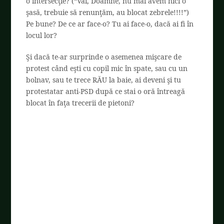
o intersecţie? (“Vai, Doamne, nu mai avem nici o
şasă, trebuie să renunţăm, au blocat zebrele!!!!”)
Pe bune? De ce ar face-o? Tu ai face-o, dacă ai fi în
locul lor?
Şi dacă te-ar surprinde o asemenea mişcare de
protest când eşti cu copil mic în spate, sau cu un
bolnav, sau te trece RĂU la baie, ai deveni şi tu
protestatar anti-PSD după ce stai o oră întreagă
blocat în faţa trecerii de pietoni?