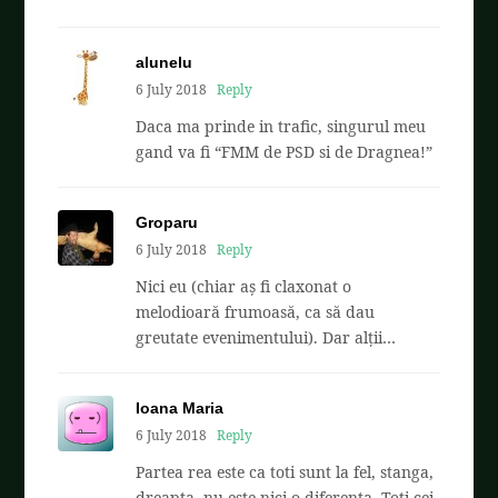
alunelu
6 July 2018
Reply
Daca ma prinde in trafic, singurul meu
gand va fi “FMM de PSD si de Dragnea!”
Groparu
6 July 2018
Reply
Nici eu (chiar aș fi claxonat o
melodioară frumoasă, ca să dau
greutate evenimentului). Dar alții…
Ioana Maria
6 July 2018
Reply
Partea rea este ca toti sunt la fel, stanga,
dreapta, nu este nici o diferenta. Toti cei