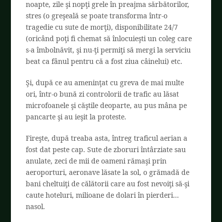
noapte, zile şi nopţi grele în preajma sărbătorilor,
stres (o greşeală se poate transforma într-o
tragedie cu sute de morţi), disponibilitate 24/7
(oricând poţi fi chemat să înlocuieşti un coleg care
s-a îmbolnăvit, şi nu-ţi permiţi să mergi la serviciu
beat ca fânul pentru că a fost ziua câinelui) etc.
Şi, după ce au ameninţat cu greva de mai multe
ori, într-o bună zi controlorii de trafic au lăsat
microfoanele şi căştile deoparte, au pus mâna pe
pancarte şi au ieşit la proteste.
Fireşte, după treaba asta, întreg traficul aerian a
fost dat peste cap. Sute de zboruri întârziate sau
anulate, zeci de mii de oameni rămaşi prin
aeroporturi, aeronave lăsate la sol, o grămadă de
bani cheltuiţi de călătorii care au fost nevoiţi să-şi
caute hoteluri, milioane de dolari în pierderi…
nasol.