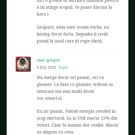
nici o greata sa sacrifice milioane pentru
a isi atinge scopul. Se poate discuta la
bere.)
Gropare, astia sunt scoala veche, nu
inteleg decat forta. Degeaba ii reciti
poezii la unul care iti rupe dintii.
mac gregor
6 July 2018
Reply
Nu merge decat ori pasnic, ori cu
gloante. La faza cu gloante, trebuie sa
omoram noi mai multi decat
vor omori ei.
Eu zic pasnic, Folosit energia revoltei in
scop electoral. Sa ia USR macar 25% din
voturi. Cinic la maxim dar realist. Macar
ne alegem cu ceva.