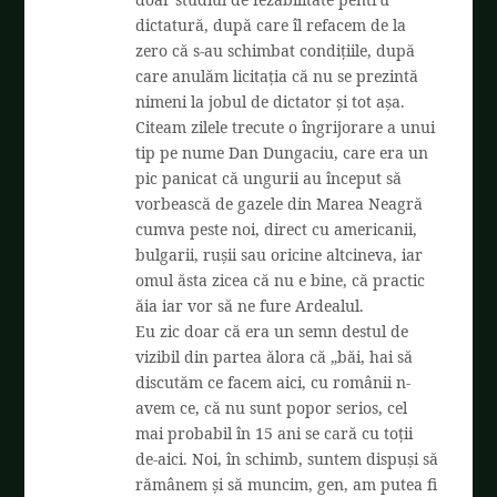
dictatură, după care îl refacem de la
zero că s-au schimbat condițiile, după
care anulăm licitația că nu se prezintă
nimeni la jobul de dictator și tot așa.
Citeam zilele trecute o îngrijorare a unui
tip pe nume Dan Dungaciu, care era un
pic panicat că ungurii au început să
vorbească de gazele din Marea Neagră
cumva peste noi, direct cu americanii,
bulgarii, rușii sau oricine altcineva, iar
omul ăsta zicea că nu e bine, că practic
ăia iar vor să ne fure Ardealul.
Eu zic doar că era un semn destul de
vizibil din partea ălora că „băi, hai să
discutăm ce facem aici, cu românii n-
avem ce, că nu sunt popor serios, cel
mai probabil în 15 ani se cară cu toții
de-aici. Noi, în schimb, suntem dispuși să
rămânem și să muncim, gen, am putea fi