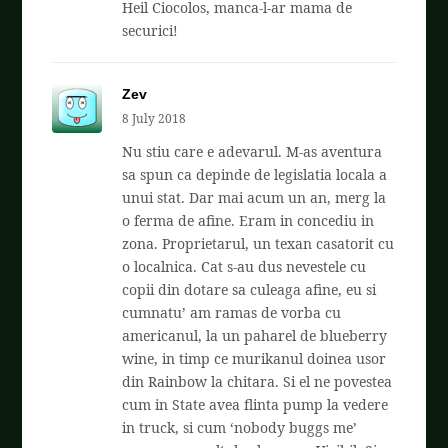
Heil Ciocolos, manca-l-ar mama de
securici!
Zev
8 July 2018
Nu stiu care e adevarul. M-as aventura
sa spun ca depinde de legislatia locala a
unui stat. Dar mai acum un an, merg la
o ferma de afine. Eram in concediu in
zona. Proprietarul, un texan casatorit cu
o localnica. Cat s-au dus nevestele cu
copii din dotare sa culeaga afine, eu si
cumnatu’ am ramas de vorba cu
americanul, la un paharel de blueberry
wine, in timp ce murikanul doinea usor
din Rainbow la chitara. Si el ne povestea
cum in State avea flinta pump la vedere
in truck, si cum ‘nobody buggs me’