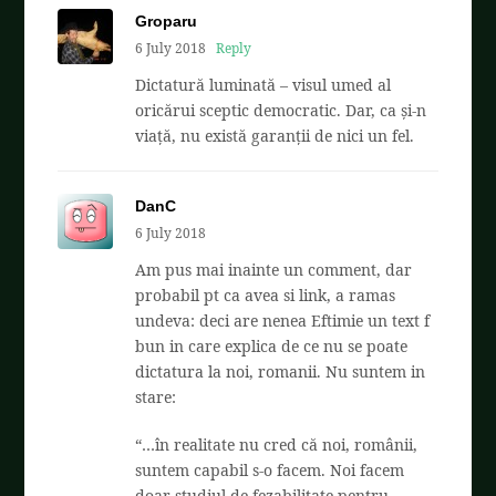
Groparu
6 July 2018
Reply
Dictatură luminată – visul umed al
oricărui sceptic democratic. Dar, ca și-n
viață, nu există garanții de nici un fel.
DanC
6 July 2018
Am pus mai inainte un comment, dar
probabil pt ca avea si link, a ramas
undeva: deci are nenea Eftimie un text f
bun in care explica de ce nu se poate
dictatura la noi, romanii. Nu suntem in
stare:
“…în realitate nu cred că noi, românii,
suntem capabil s-o facem. Noi facem
doar studiul de fezabilitate pentru