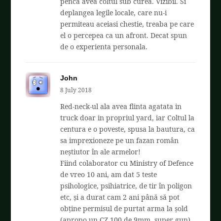
penca avea coltul sub curea. Vizibil. Si
deplangea legile locale, care nu-i
permiteau aceiasi chestie, treaba pe care
el o percepea ca un afront. Decat spun
de o experienta personala.
John
8 July 2018
Red-neck-ul ala avea flinta agatata in
truck doar in propriul yard, iar Coltul la
centura e o poveste, spusa la bautura, ca
sa imprexioneze pe un fazan român
neștiutor în ale armelor!
Fiind colaborator cu Ministry of Defence
de vreo 10 ani, am dat 5 teste
psihologice, psihiatrice, de tir în poligon
etc, și a durat cam 2 ani până să pot
obține permisul de purtat arma la șold
(apropo un CZ 100 de 9mm, super gun).