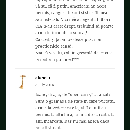
Să știi că f. puțini americani au acest
permis, rangerii texani și sherifii locali
sau federali. Nici măcar agenții FBI ori
CIA n-au acest drept, trebuind să poarte
arma în tocul de la subraț!
Ca civil, și țăran pe-deasupra, n-ai
practic nicio șansă!
Așa că vezi tu, ești în greșeală de eroare,
la naiba-n puii mei!???
alunelu
8 July 2018
Ioane, draga, de “open carry” ai auzit?
Sunt o gramada de state in care purtatul
armei la vedere este legal. La unii cu
permis, la altii fara, la unii descarcata, la
altii incarcata. Dar nu mai abera daca
nu stii situatia.