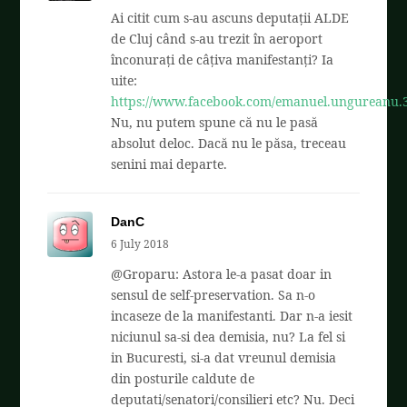
Ai citit cum s-au ascuns deputații ALDE
de Cluj când s-au trezit în aeroport
înconurați de câțiva manifestanți? Ia
uite:
https://www.facebook.com/emanuel.ungureanu.
Nu, nu putem spune că nu le pasă
absolut deloc. Dacă nu le păsa, treceau
senini mai departe.
DanC
6 July 2018
@Groparu: Astora le-a pasat doar in
sensul de self-preservation. Sa n-o
incaseze de la manifestanti. Dar n-a iesit
niciunul sa-si dea demisia, nu? La fel si
in Bucuresti, si-a dat vreunul demisia
din posturile caldute de
deputati/senatori/consilieri etc? Nu. Deci