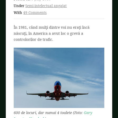
Under
Semi-intelectual angajat
With
49 Comments
În 1981, când mulţi dintre voi nu eraţi încă
născuţi, în America a avut loc o grevă a
controlorilor de trafic.
600 de locuri, dar numai 4 toalete (Foto:
Gary