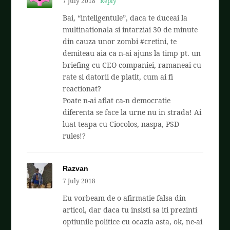
7 July 2018
Reply
Bai, “inteligentule”, daca te duceai la
multinationala si intarziai 30 de minute
din cauza unor zombi #cretini, te
demiteau aia ca n-ai ajuns la timp pt. un
briefing cu CEO companiei, ramaneai cu
rate si datorii de platit, cum ai fi
reactionat?
Poate n-ai aflat ca-n democratie
diferenta se face la urne nu in strada! Ai
luat teapa cu Ciocolos, naspa, PSD
rules!?
Razvan
7 July 2018
Eu vorbeam de o afirmatie falsa din
articol, dar daca tu insisti sa iti prezinti
optiunile politice cu ocazia asta, ok, ne-ai