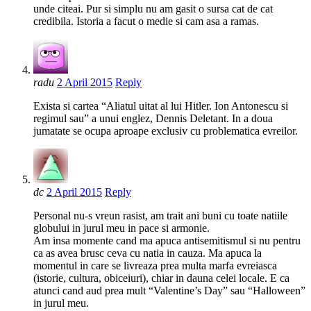
unde citeai. Pur si simplu nu am gasit o sursa cat de cat
credibila. Istoria a facut o medie si cam asa a ramas.
radu
2 April 2015
Reply
Exista si cartea “Aliatul uitat al lui Hitler. Ion Antonescu si
regimul sau” a unui englez, Dennis Deletant. In a doua
jumatate se ocupa aproape exclusiv cu problematica evreilor.
dc
2 April 2015
Reply
Personal nu-s vreun rasist, am trait ani buni cu toate natiile
globului in jurul meu in pace si armonie.
Am insa momente cand ma apuca antisemitismul si nu pentru
ca as avea brusc ceva cu natia in cauza. Ma apuca la
momentul in care se livreaza prea multa marfa evreiasca
(istorie, cultura, obiceiuri), chiar in dauna celei locale. E ca
atunci cand aud prea mult “Valentine’s Day” sau “Halloween”
in jurul meu.