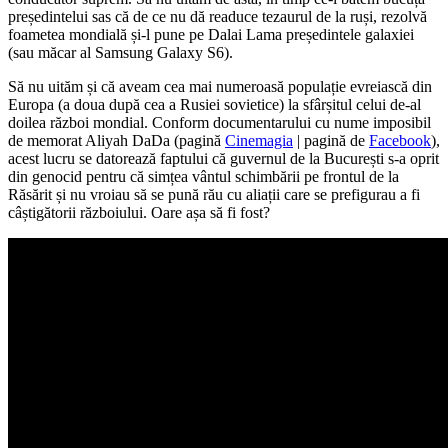
președintelui sas că de ce nu dă readuce tezaurul de la ruși, rezolvă
foametea mondială și-l pune pe Dalai Lama președintele galaxiei
(sau măcar al Samsung Galaxy S6).
Să nu uităm și că aveam cea mai numeroasă populație evreiască din
Europa (a doua după cea a Rusiei sovietice) la sfârșitul celui de-al
doilea război mondial. Conform documentarului cu nume imposibil
de memorat Aliyah DaDa (pagină
Cinemagia
| pagină de
Facebook
),
acest lucru se datorează faptului că guvernul de la București s-a oprit
din genocid pentru că simțea vântul schimbării pe frontul de la
Răsărit și nu vroiau să se pună rău cu aliații care se prefigurau a fi
câștigătorii războiului. Oare așa să fi fost?