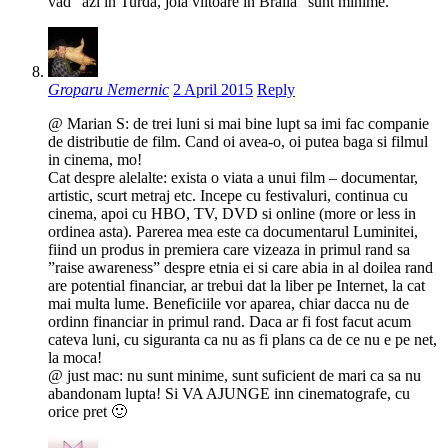
vad “azi in Turda, joia viitoare in Braila” sunt minime.
Groparu Nemernic
2 April 2015
Reply
@ Marian S: de trei luni si mai bine lupt sa imi fac companie
de distributie de film. Cand oi avea-o, oi putea baga si filmul
in cinema, mo!
Cat despre alelalte: exista o viata a unui film – documentar,
artistic, scurt metraj etc. Incepe cu festivaluri, continua cu
cinema, apoi cu HBO, TV, DVD si online (more or less in
ordinea asta). Parerea mea este ca documentarul Luminitei,
fiind un produs in premiera care vizeaza in primul rand sa
”raise awareness” despre etnia ei si care abia in al doilea rand
are potential financiar, ar trebui dat la liber pe Internet, la cat
mai multa lume. Beneficiile vor aparea, chiar dacca nu de
ordinn financiar in primul rand. Daca ar fi fost facut acum
cateva luni, cu siguranta ca nu as fi plans ca de ce nu e pe net,
la moca!
@ just mac: nu sunt minime, sunt suficient de mari ca sa nu
abandonam lupta! Si VA AJUNGE inn cinematografe, cu
orice pret 🙂