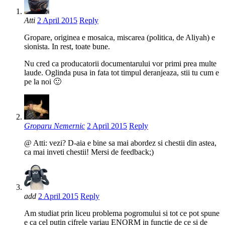
Atti
2 April 2015
Reply
Gropare, originea e mosaica, miscarea (politica, de Aliyah) e
sionista. In rest, toate bune.
Nu cred ca producatorii documentarului vor primi prea multe
laude. Oglinda pusa in fata tot timpul deranjeaza, stii tu cum e
pe la noi 🙂
Groparu Nemernic
2 April 2015
Reply
@ Atti: vezi? D-aia e bine sa mai abordez si chestii din astea,
ca mai inveti chestii! Mersi de feedback;)
add
2 April 2015
Reply
Am studiat prin liceu problema pogromului si tot ce pot spune
e ca cel putin cifrele variau ENORM in functie de ce si de