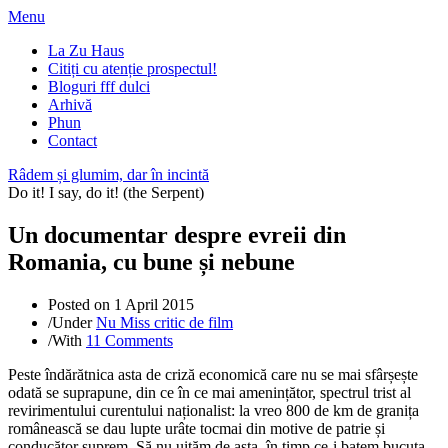
Menu
La Zu Haus
Citiți cu atenție prospectul!
Bloguri fff dulci
Arhivă
Phun
Contact
Râdem și glumim, dar în incintă
Do it! I say, do it! (the Serpent)
Un documentar despre evreii din
Romania, cu bune și nebune
Posted on
1 April 2015
/
Under
Nu Miss critic de film
/
With
11 Comments
Peste îndărătnica asta de criză economică care nu se mai sfârșește
odată se suprapune, din ce în ce mai amenințător, spectrul trist al
revirimentului curentului naționalist: la vreo 800 de km de granița
românească se dau lupte urâte tocmai din motive de patrie și
conducător suprem. Să nu uităm de asta, în timp ce-i batem bucuța