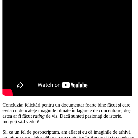
Concluzia: felicitări pentru un documentar foarte bine făcut și care
evită cu delicatețe imaginile filmate în lagărele de concentrare, deși
astea ar fi făcut
rating
de vis. Dacă sunteți pasionați de istorie,
mergeți să-l vedeți!
Și, ca un fel de post-scriptum, am aflat și eu că imaginile de arhivă
cu intrarea armatelor eliberatoare sovietice în București și scenele cu