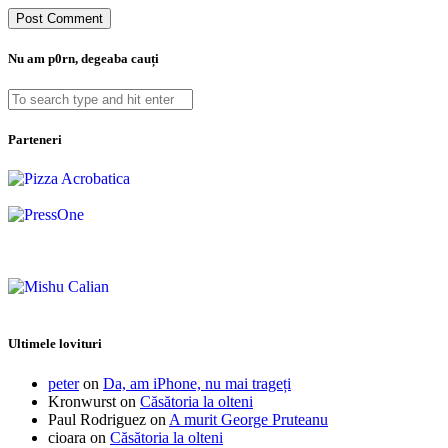
Nu am p0rn, degeaba cauți
Parteneri
Ultimele lovituri
peter
on
Da, am iPhone, nu mai trageți
Kronwurst
on
Căsătoria la olteni
Paul Rodriguez
on
A murit George Pruteanu
cioara
on
Căsătoria la olteni