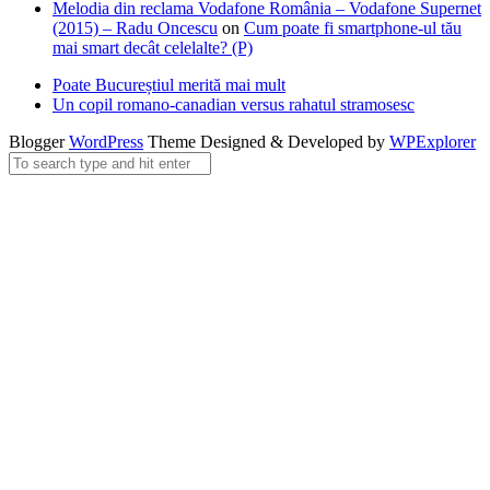
Melodia din reclama Vodafone România – Vodafone Supernet
(2015) – Radu Oncescu
on
Cum poate fi smartphone-ul tău
mai smart decât celelalte? (P)
Poate Bucureștiul merită mai mult
Un copil romano-canadian versus rahatul stramosesc
Blogger
WordPress
Theme Designed & Developed by
WPExplorer