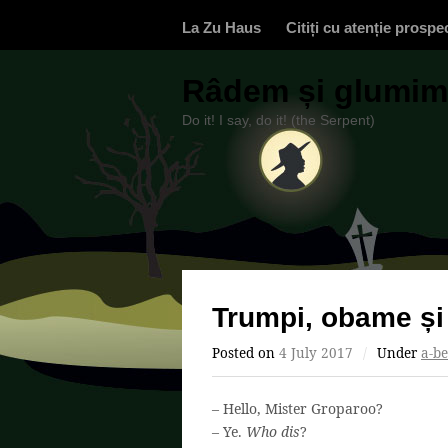
La Zu Haus
Citiți cu atenție prospe
Râdem și glumim,
Do it! I say, do it! (the Serpent)
Trumpi, obame și
Posted on
4 July 2017
/
Under
a-be
– Hello, Mister Groparoo?
– Ye.
Who dis
?