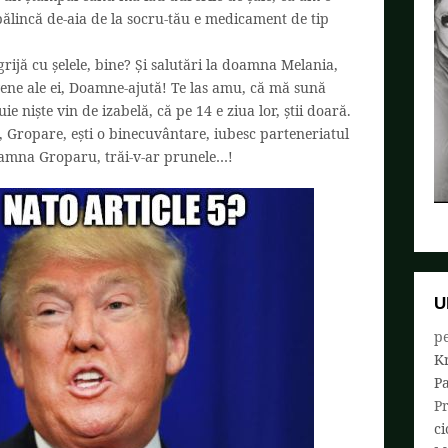
 pălincă de-aia de la socru-tău e medicament de tip
ijă cu șelele, bine? Și salutări la doamna Melania,
vene ale ei, Doamne-ajută! Te las amu, că mă sună
ie niște vin de izabelă, că pe 14 e ziua lor, știi doară.
, Gropare, ești o binecuvântare, iubesc parteneriatul
 doamna Groparu, trăi-v-ar prunele…!
U
pe
K
P
P
ci