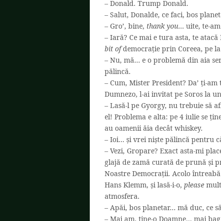
– Donald. Trump Donald.
– Salut, Donalde, ce faci, bos planet
– Gro’, bine,
thank you
… uite, te-a
– Iară? Ce mai e tura asta, te atacă
bit of
democrație prin Coreea, pe l
– Nu, mă… e o problemă din aia seri
pălincă.
– Cum, Mister President? Da’ ți-am 
Dumnezo, l-ai invitat pe Soros la u
– Lasă-l pe Gyorgy, nu trebuie să a
el! Problema e alta: pe 4 iulie se ți
au oamenii ăia decât whiskey.
– Ioi… și vrei niște pălincă pentru 
– Vezi, Gropare? Exact asta-mi place 
glajă de zamă curată de prună și pr
Noastre Democrații. Acolo întreab
Hans Klemm, și lasă-i-o,
please
mult
atmosfera.
– Apăi, bos planetar… mă duc, ce să
– Mai am, ține-o Doamne… mai bag 