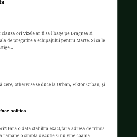
ts
 clauza ori vizele ar fi sa-l bage pe Dragnea si
la de pregatire a echipajului pentru Marte. Si sa le
astige…
ă cere, otherwise se duce la Orban, Viktor Orban, și
face politica
eri?!Fara o data stabilita exact,fara adresa de trimis
 ca ramane o simpla discutie si nu vine coama