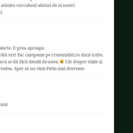
 admire curcubeul alaturi de ai nostri
i.
Marte. E prea aproape.
 câtă vre! Fac campanie pe crestemidei.ro dacă trebe.
inca se dă fără detalii de-astea
Cât despre vizite și
edea. Sper să nu vină Putin mai devreme.
cuta!