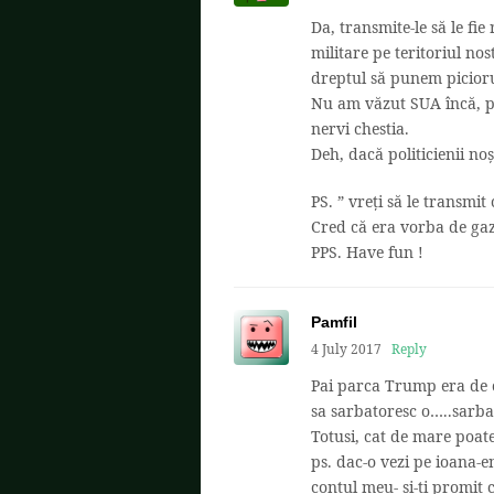
Da, transmite-le să le fi
militare pe teritoriul no
dreptul să punem piciorul
Nu am văzut SUA încă, po
nervi chestia.
Deh, dacă politicienii noș
PS. ” vreți să le transmit
Cred că era vorba de gazd
PPS. Have fun !
Pamfil
4 July 2017
Reply
Pai parca Trump era de ca
sa sarbatoresc o…..sarba
Totusi, cat de mare poate
ps. dac-o vezi pe ioana-e
contul meu- si-ti promit c