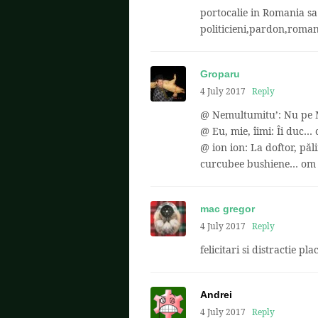
portocalie in Romania sa
politicieni,pardon,roman
Groparu
4 July 2017
Reply
@ Nemultumitu’: Nu pe 
@ Eu, mie, îimi: Îi duc…
@ ion ion: La doftor, păl
curcubee bushiene… om v
mac gregor
4 July 2017
Reply
felicitari si distractie pla
Andrei
4 July 2017
Reply