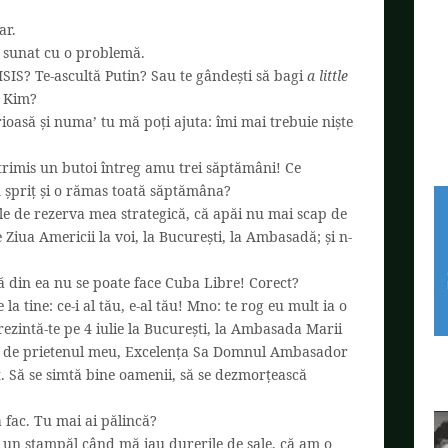
ar.
m sunat cu o problemă.
 ISIS? Te-ascultă Putin? Sau te gândești să bagi
a little
a Kim?
oasă și numa’ tu mă poți ajuta: îmi mai trebuie niște
trimis un butoi întreg amu trei săptămâni! Ce
n șpriț și o rămas toată săptămâna?
fle de rezerva mea strategică, că apăi nu mai scap de
ne Ziua Americii la voi, la București, la Ambasadă; și n-
că din ea nu se poate face Cuba Libre! Corect?
la tine: ce-i al tău, e-al tău! Mno: te rog eu mult ia o
ezintă-te pe 4 iulie la București, la Ambasada Marii
ă de prietenul meu, Excelența Sa Domnul Ambasador
. Să se simtă bine oamenii, să se dezmorțească
 fac. Tu mai ai pălincă?
un ștampăl când mă iau durerile de șale, că am o