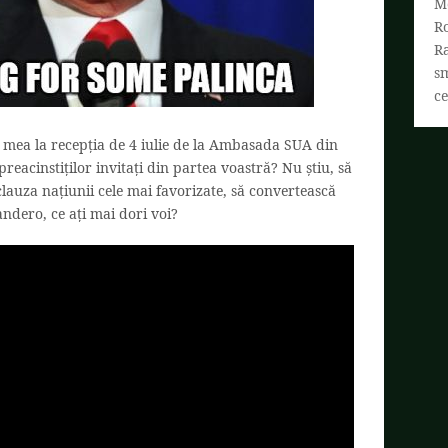
M
R
R
s
ce
 mea la recepția de 4 iulie de la Ambasada SUA din
preacinstiților invitați din partea voastră? Nu știu, să
 clauza națiunii cele mai favorizate, să convertească
dero, ce ați mai dori voi?