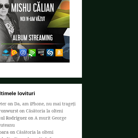
ltimele lovituri
ter
on
Da, am iPhone, nu mai trageți
ronwurst
on
Căsătoria la olteni
aul Rodriguez
on
A murit George
ruteanu
oara
on
Căsătoria la olteni