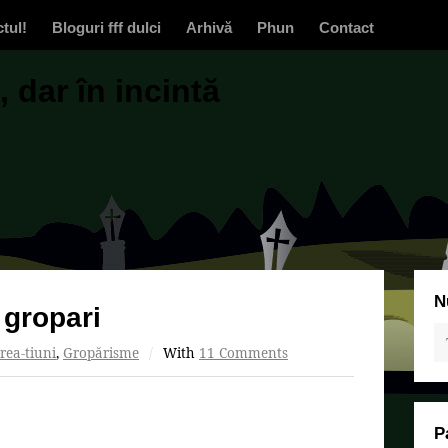
ctul!
Bloguri fff dulci
Arhivă
Phun
Contact
 dar în incintă
N
 gropari
rea-tiuni
,
Gropărisme
/
With
11 Comments
P