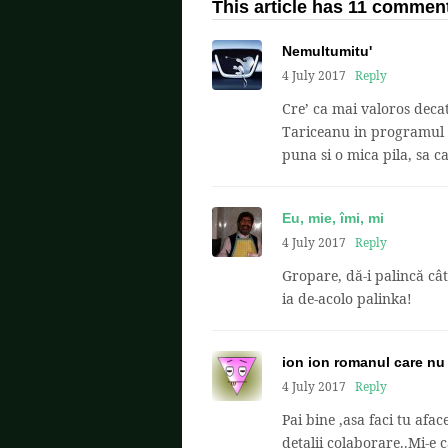
This article has 11 commen
Nemultumitu'
4 July 2017
Reply
Cre’ ca mai valoros decat
Tariceanu in programul a
puna si o mica pila, sa c
Eu, mie, îmi, mi
4 July 2017
Reply
Gropare, dă-i palincă cât
ia de-acolo palinka!
ion ion romanul care nu 
4 July 2017
Reply
Pai bine ,asa faci tu afac
detalii colaborare..Mi-e