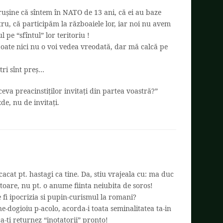
e rușine că sîntem în NATO de 13 ani, că ei au baze
stru, că participăm la războaiele lor, iar noi nu avem
 pe “sfîntul” lor teritoriu !
ate nici nu o voi vedea vreodată, dar mă calcă pe
tri sînt preș…
 ceva preacinstiților invitați din partea voastră?”
e, nu de invitați.
cat pt. hastagi ca tine. Da, stiu vrajeala cu: ma duc
toare, nu pt. o anume fiinta neiubita de soros!
 fi ipocrizia si pupin-curismul la romani?
ne-dogioiu p-acolo, acorda-i toata seminalitatea ta-in
a-ti returnez “inotatorii” pronto!