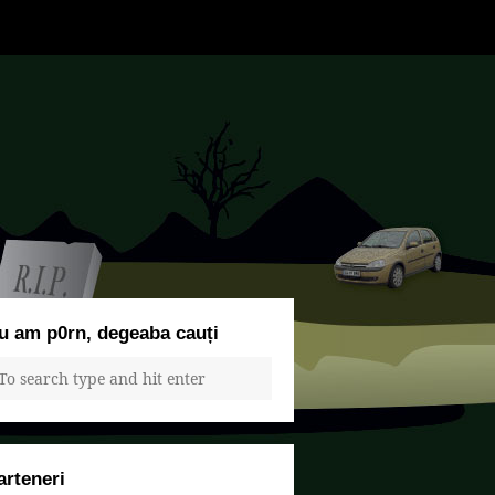
u am p0rn, degeaba cauți
arteneri