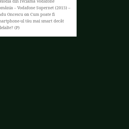
elodia din reclama Vodafone
omânia – Vodafone Supernet (2015) –
adu Oncescu
on
Cum poate fi
martphone-ul tău mai smart decât
lelalte? (P)