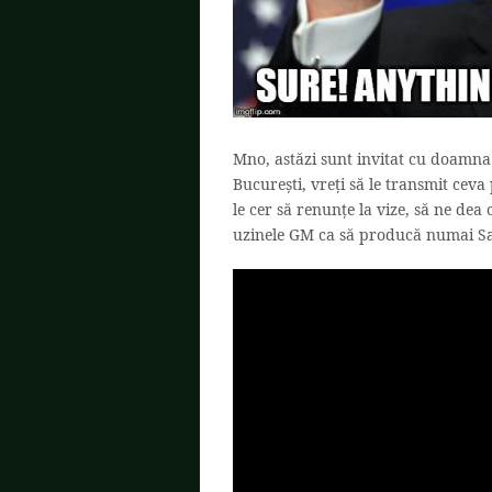
Mno, astăzi sunt invitat cu doamna
București, vreți să le transmit ceva 
le cer să renunțe la vize, să ne dea
uzinele GM ca să producă numai San