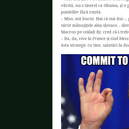
vârstă, nu-s tinerel ca Obama, și o
painkiller
fără rețetă.
– Mno, mă bucur. Hai că mă duc… gr
sărut mânușițele alea slovace… slo
Macron pe ceălalt fir, cred că-i trebu
– Da, da,
vive la France
și
God bless
ăsta strategic cu tine, salutări la