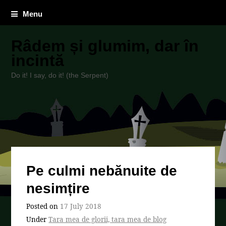
Menu
Râdem și glumim, dar în
incintă
Do it! I say, do it! (the Serpent)
Pe culmi nebănuite de
nesimțire
Posted on
17 July 2018
Under
Tara mea de glorii, tara mea de blog