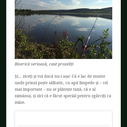
Biserică serioasă, caut prozeliți
Și… ziceți și voi dacă nu-i așa! Că e lac de munte
unde prinzi pește sălbatic, cu apă limpede și – cel
mai important – nu se plătește taxă, că e al
nimănui, și zici că e făcut special pentru zgârciți ca
mine.