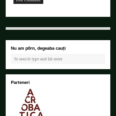
Nu am p0rn, degeaba cauți
Parteneri