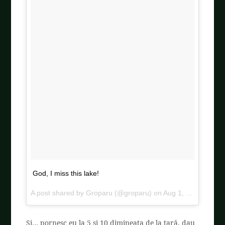
God, I miss this lake!
A post shared by
Groparu
(@groparu) on
Aug 1, 2017 at 3:07am PDT
Și… pornesc eu la 5 și 10 dimineața de la țară, dau