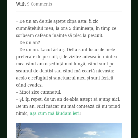
With
9 Comments
– De un an de zile aștept clipa asta! îi zic
cumnățelului meu, la ora 5 dimineața, în timp ce
sorbeam cafeaua înainte să plec la pescuit.
– De un an?
– De un an. Lacul ăsta și Delta sunt locurile mele
preferate de pescuit; și le vizitez adesea în mintea
mea când am o ședință mai lungă, când sunt pe
scaunul de dentist sau când mă ceartă nievasta;
acolo e refugiul și sanctuarul meu și sunt fericit
când evadez.
– Mno! zice cumnatul.
– Și, îți repet, de un an de-abia aștept să ajung aici.
De un an. Nici măcar nu mai contează că nu prind
nimic,
așa cum mă lăudam ieri
!