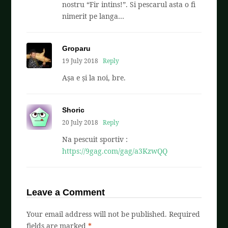
nostru “Fir intins!”. Si pescarul asta o fi
nimerit pe langa…
Groparu
19 July 2018
Reply
Așa e și la noi, bre.
Shoric
20 July 2018
Reply
Na pescuit sportiv :
https://9gag.com/gag/a3KzwQQ
Leave a Comment
Your email address will not be published.
Required
fields are marked
*