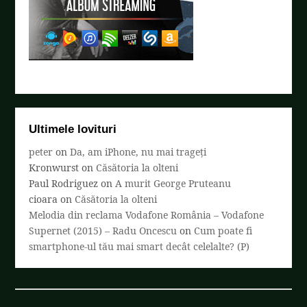
Ultimele lovituri
peter
on
Da, am iPhone, nu mai trageți
Kronwurst
on
Căsătoria la olteni
Paul Rodriguez
on
A murit George Pruteanu
cioara
on
Căsătoria la olteni
Melodia din reclama Vodafone România – Vodafone
Supernet (2015) – Radu Oncescu
on
Cum poate fi
smartphone-ul tău mai smart decât celelalte? (P)