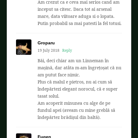
Am crezut ca e ceva mai serios cand am
inceput sa citesc. Daca tot ai arsenal
mare, data viitoare aduga si o lopata.
Putin probabil sa mai patesti la fel totusi.
Groparu
19 July 2018
Reply
Băi, deci chiar am un Linneman în
mașină, dar atâta m-am îngrețoșat că nu
am putut face nimic.
Plus că malul e pietros, nu ai cum să
îndepărtezi elegant norocul, că e super
tasat solul.
Am acoperit minunea cu alge de pe
fundul apei (aveam cu mine greblă să
îndepărtez brădișul din baltă).
Eugen