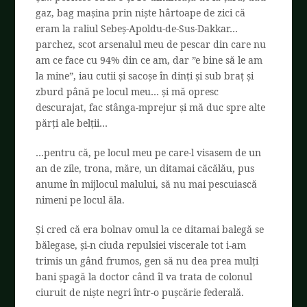
gaz, bag mașina prin niște hârtoape de zici că
eram la raliul Sebeș-Apoldu-de-Sus-Dakkar…
parchez, scot arsenalul meu de pescar din care nu
am ce face cu 94% din ce am, dar ”e bine să le am
la mine”, iau cutii și sacoșe în dinți și sub braț și
zburd până pe locul meu… și mă opresc
descurajat, fac stânga-mprejur și mă duc spre alte
părți ale belții…
…pentru că, pe locul meu pe care-l visasem de un
an de zile, trona, măre, un ditamai căcălău, pus
anume în mijlocul malului, să nu mai pescuiască
nimeni pe locul ăla.
Și cred că era bolnav omul la ce ditamai balegă se
bălegase, și-n ciuda repulsiei viscerale tot i-am
trimis un gând frumos, gen să nu dea prea mulți
bani șpagă la doctor când îl va trata de colonul
ciuruit de niște negri într-o pușcărie federală.