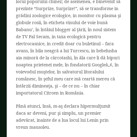
locul poporului chinez; de asemenea, e binevenit să
prezinte “Surprize, Surprize!”, să se transforme in
grădini zoologice ecologice, in monitor cu plasma şi
globule rosii, în eticheta vinului de voie bună
Babanu’, în întâiul blogger al ţării, în noul sistem
de TV Pal Secam, in taxa ecologică pentru
electrocasnice, in credit doar cu buletinul – fara
avans, în bila neagră a lui Turcescu, in bebelusha
aia minoră de la cărcotashi, în ăla care îi dă bipuri
noaptea prietenei mele, în fondatorii Googleâ„¢, în
voievodul muştelor, în salvatorul litoralului
românesc, în şeful meu care mă ceartă mereu că
întârzii dimineaţa, şi – de ce nu – în chiar
importatorul Citroen in România.
Până atunci, însă, m-aş declara hipermulţumit
daca ar deveni, pur şi simplu, un premier
adevărat, inainte de a lua locul lui Lenin prin
vreun mausoleu.