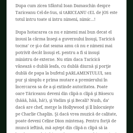
Dupa cum zicea Sfântul Ioan Damaschin despre
Tariceanu Cel-de-Sus, si tARICEANU cEL de jOS este
totul intru toate si intru nimeni, nimic…!
Dupa hotararea ca nu e nimeni mai bun decat el
insusi la cârma înseşi a guvernului însuşi, Taricică
tocma’ ce şi-o dat seama amu că nu e nimeni mai
potrivit decât însuşi eL pentru a fi si insuşi
ministru de externe. Nu stim daca Taricică
vânează o dublă leafa, cu dublă diurnă şi porţie
dublă de papa la bufetul pARLAMENTULUI, sau
pur şi simplu e prima mutare a premierului în
încercarea sa de a-şi extinde autoritatea. Poate
oare Tăriceanu deveni din clipă-n clipă şi Băsescu
(hăăă, hăă, hă!), şi Vadim şi şi Becali? Nush, da’
dacă are chef, merge la Hollywood şi îl înlocuieşte
pe Charlie Chaplin. Şi dacă vrea muzică de calitate,
poate deveni Celine Dion mintenaş. Pentru forţă de
muncă ieftină, mă aştept din clipă-n clipă să ia