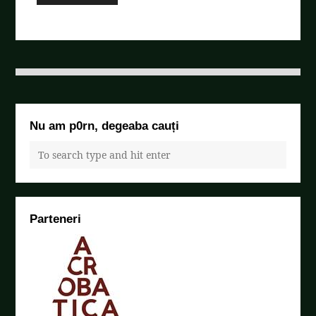
Nu am p0rn, degeaba cauți
Parteneri