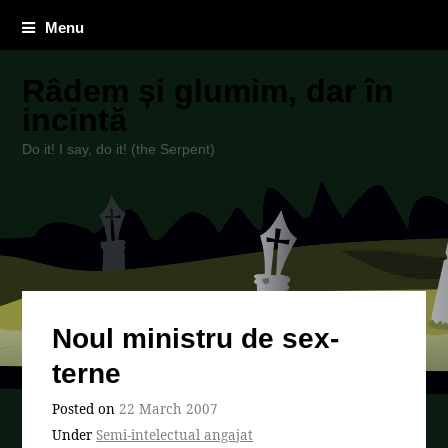
Menu
Râdem și glumim, dar în
incintă
Do it! I say, do it! (the Serpent)
Noul ministru de sex-
terne
Posted on
22 March 2007
Under
Semi-intelectual angajat