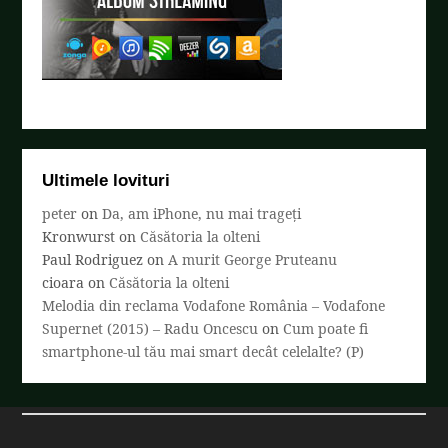
Ultimele lovituri
peter
on
Da, am iPhone, nu mai trageți
Kronwurst
on
Căsătoria la olteni
Paul Rodriguez
on
A murit George Pruteanu
cioara
on
Căsătoria la olteni
Melodia din reclama Vodafone România – Vodafone
Supernet (2015) – Radu Oncescu
on
Cum poate fi
smartphone-ul tău mai smart decât celelalte? (P)