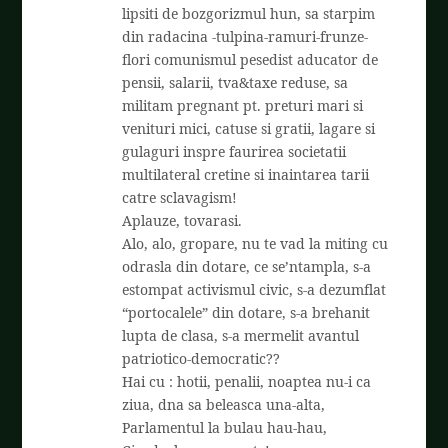
lipsiti de bozgorizmul hun, sa starpim
din radacina -tulpina-ramuri-frunze-
flori comunismul pesedist aducator de
pensii, salarii, tva&taxe reduse, sa
militam pregnant pt. preturi mari si
venituri mici, catuse si gratii, lagare si
gulaguri inspre faurirea societatii
multilateral cretine si inaintarea tarii
catre sclavagism!
Aplauze, tovarasi.
Alo, alo, gropare, nu te vad la miting cu
odrasla din dotare, ce se’ntampla, s-a
estompat activismul civic, s-a dezumflat
“portocalele” din dotare, s-a brehanit
lupta de clasa, s-a mermelit avantul
patriotico-democratic??
Hai cu : hotii, penalii, noaptea nu-i ca
ziua, dna sa beleasca una-alta,
Parlamentul la bulau hau-hau,