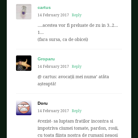
cartus
14 February 2017
Reply
….acestea vor fi preluate de zu in 3..2…
1…
(fara sursa, ca de obicei)
Groparu
14 February 2017
Reply
@ cartus: avocații mei numa’ atâta
așteaptă!
Doru
14 February 2017
Reply
#rezist- sa luptam fratilor incontra si
impotriva ciumei tomate, pardon, rosii,
cu toata fiinta nostra de rumani neaosi