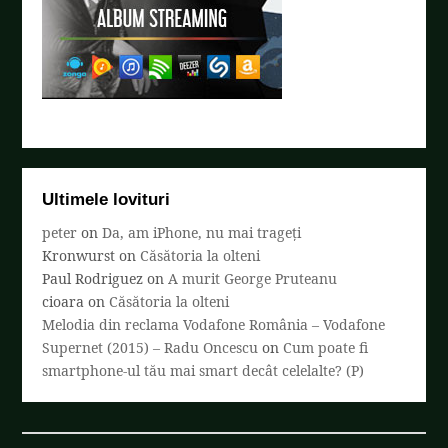
Ultimele lovituri
peter
on
Da, am iPhone, nu mai trageți
Kronwurst
on
Căsătoria la olteni
Paul Rodriguez
on
A murit George Pruteanu
cioara
on
Căsătoria la olteni
Melodia din reclama Vodafone România – Vodafone
Supernet (2015) – Radu Oncescu
on
Cum poate fi
smartphone-ul tău mai smart decât celelalte? (P)