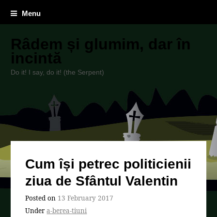
Menu
Râdem și glumim, dar în
incintă
Do it! I say, do it! (the Serpent)
Cum își petrec politicienii
ziua de Sfântul Valentin
Posted on
13 February 2017
Under
a-berea-tiuni