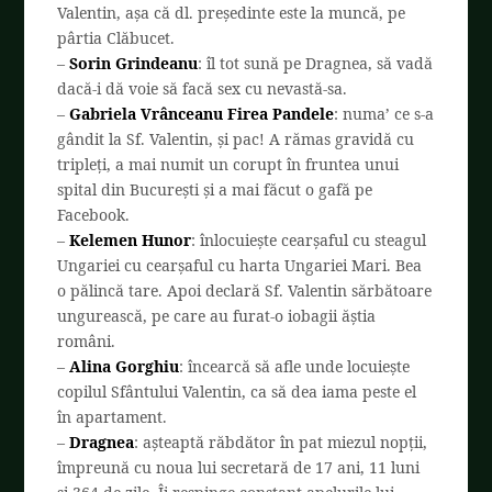
Valentin, așa că dl. președinte este la muncă, pe
pârtia Clăbucet.
–
Sorin Grindeanu
: îl tot sună pe Dragnea, să vadă
dacă-i dă voie să facă sex cu nevastă-sa.
–
Gabriela Vrânceanu Firea Pandele
: numa’ ce s-a
gândit la Sf. Valentin, și pac! A rămas gravidă cu
tripleți, a mai numit un corupt în fruntea unui
spital din București și a mai făcut o gafă pe
Facebook.
–
Kelemen Hunor
: înlocuiește cearșaful cu steagul
Ungariei cu cearșaful cu harta Ungariei Mari. Bea
o pălincă tare. Apoi declară Sf. Valentin sărbătoare
ungurească, pe care au furat-o iobagii ăștia
români.
–
Alina Gorghiu
: încearcă să afle unde locuiește
copilul Sfântului Valentin, ca să dea iama peste el
în apartament.
–
Dragnea
: așteaptă răbdător în pat miezul nopții,
împreună cu noua lui secretară de 17 ani, 11 luni