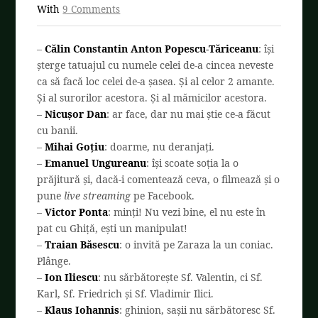
With
9 Comments
–
Călin Constantin Anton
Popescu-Tăriceanu
: își
șterge tatuajul cu numele celei de-a cincea neveste
ca să facă loc celei de-a șasea. Și al celor 2 amante.
Și al surorilor acestora. Și al mămicilor acestora.
–
Nicușor Dan
: ar face, dar nu mai știe ce-a făcut
cu banii.
–
Mihai Goțiu
: doarme, nu deranjați.
–
Emanuel Ungureanu
: își scoate soția la o
prăjitură și, dacă-i comentează ceva, o filmează și o
pune
live streaming
pe Facebook.
–
Victor Ponta
: minți! Nu vezi bine, el nu este în
pat cu Ghiță, ești un manipulat!
–
Traian Băsescu
: o invită pe Zaraza la un coniac.
Plânge.
–
Ion Iliescu
: nu sărbătorește Sf. Valentin, ci Sf.
Karl, Sf. Friedrich și Sf. Vladimir Ilici.
–
Klaus Iohannis
: ghinion, sașii nu sărbătoresc Sf.