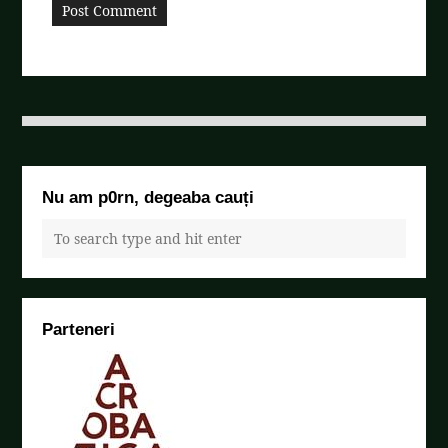
Nu am p0rn, degeaba cauți
Parteneri