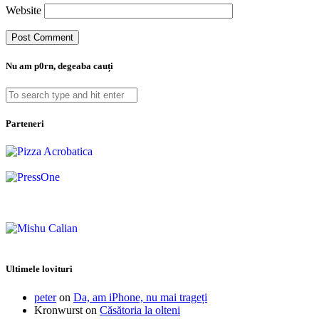
Website
Nu am p0rn, degeaba cauți
Parteneri
Ultimele lovituri
peter
on
Da, am iPhone, nu mai trageți
Kronwurst
on
Căsătoria la olteni