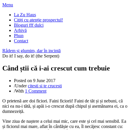
Menu
La Zu Haus
Citiți cu atenție prospectul!
Bloguri fff dulci
Arhivă
Phun
Contact
Râdem și glumim, dar în incintă
Do it! I say, do it! (the Serpent)
Când știi că i-ai crescut cum trebuie
Posted on
9 June 2017
/
Under
citesti si te crucesti
/
With
1 Comment
O prietenă are doi ficiori. Faini ficiorii! Faini de tăt și și nebuni, că
nici ea nu-i tătă, și apăi i-o crescut după chipul și asemănarea ei, ca o
dumnezeiță.
Vine ziua de naștere a celui mai mic, care este și cel mai sensibil. Ea
și ficiorul mai mare, aflat în cârdășie cu ea, îl necăjesc constant cu: