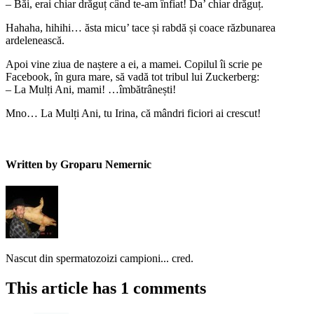
– Băi, erai chiar drăguț când te-am înfiat! Da’ chiar drăguț.
Hahaha, hihihi… ăsta micu’ tace și rabdă și coace răzbunarea
ardelenească.
Apoi vine ziua de naștere a ei, a mamei. Copilul îi scrie pe
Facebook, în gura mare, să vadă tot tribul lui Zuckerberg:
– La Mulți Ani, mami! …îmbătrânești!
Mno… La Mulți Ani, tu Irina, că mândri ficiori ai crescut!
Written by Groparu Nemernic
Nascut din spermatozoizi campioni... cred.
This article has 1 comments