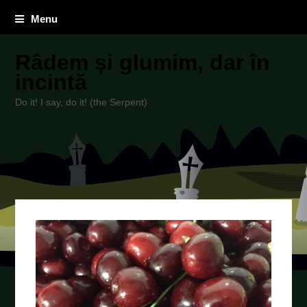
Menu
Râdem și glumim, dar în
incintă
Do it! I say, do it! (the Serpent)